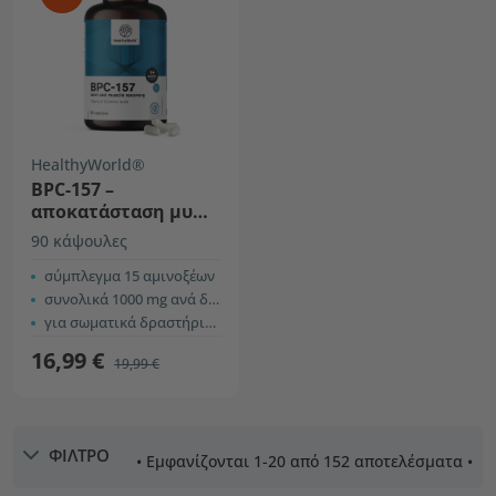
HealthyWorld®
BPC-157 –
αποκατάσταση μυών
και αρθρώσεων
90 κάψουλες
σύμπλεγμα 15 αμινοξέων
συνολικά 1000 mg ανά δόση
για σωματικά δραστήριους
16,99 €
19,99 €
ΦΙΛΤΡΟ
• Εμφανίζονται 1-20 από 152 αποτελέσματα •