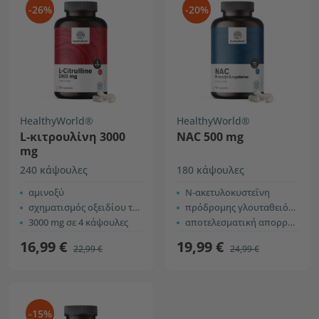
-26%
-20%
HealthyWorld®
HealthyWorld®
L-κιτρουλίνη 3000
NAC 500 mg
mg
240 κάψουλες
180 κάψουλες
αμινοξύ
Ν-ακετυλοκυστεΐνη
σχηματισμός οξειδίου του αζώτου
πρόδρομης γλουταθειόνης
3000 mg σε 4 κάψουλες
αποτελεσματική απορρόφηση
16,99 €
19,99 €
22,99 €
24,99 €
-15%