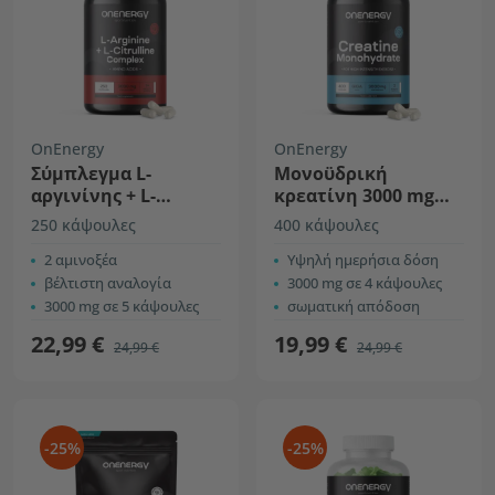
OnEnergy
OnEnergy
Σύμπλεγμα L-
Μονοϋδρική
αργινίνης + L-
κρεατίνη 3000 mg
κιτρουλίνης 3000 mg
GIGA CAPS
250 κάψουλες
400 κάψουλες
2 αμινοξέα
Υψηλή ημερήσια δόση
βέλτιστη αναλογία
3000 mg σε 4 κάψουλες
3000 mg σε 5 κάψουλες
σωματική απόδοση
22,99 €
19,99 €
24,99 €
24,99 €
-25%
-25%