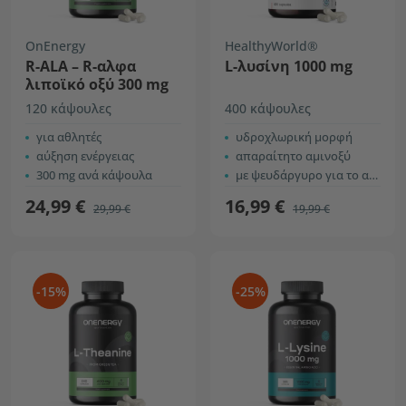
OnEnergy
HealthyWorld®
R-ALA – R-αλφα
L-λυσίνη 1000 mg
λιποϊκό οξύ 300 mg
120 κάψουλες
400 κάψουλες
για αθλητές
υδροχλωρική μορφή
αύξηση ενέργειας
απαραίτητο αμινοξύ
300 mg ανά κάψουλα
με ψευδάργυρο για το ανοσοποιητικό σύστημα
24,99 €
16,99 €
29,99 €
19,99 €
-15%
-25%