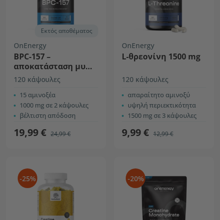
Εκτός αποθέματος
OnEnergy
OnEnergy
BPC-157 –
L-θρεονίνη 1500 mg
αποκατάσταση μυών
και αρθρώσεων
120 κάψουλες
120 κάψουλες
15 αμινοξέα
απαραίτητο αμινοξύ
1000 mg σε 2 κάψουλες
υψηλή περιεκτικότητα
βέλτιστη απόδοση
1500 mg σε 3 κάψουλες
19,99 €
9,99 €
24,99 €
12,99 €
-25%
-20%