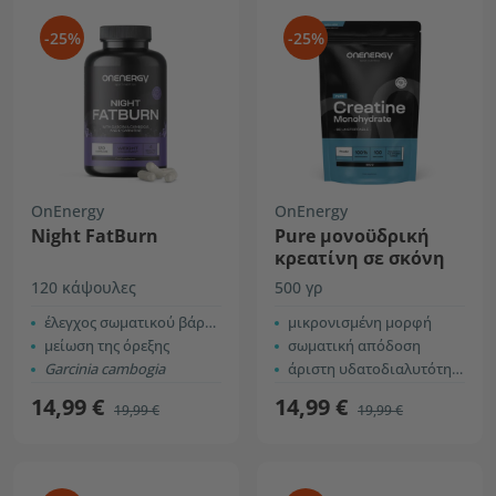
-25%
-25%
OnEnergy
OnEnergy
Night FatBurn
Pure μονοϋδρική
κρεατίνη σε σκόνη
120 κάψουλες
500 γρ
έλεγχος σωματικού βάρους
μικρονισμένη μορφή
μείωση της όρεξης
σωματική απόδοση
Garcinia cambogia
άριστη υδατοδιαλυτότητα
14,99 €
14,99 €
19,99 €
19,99 €