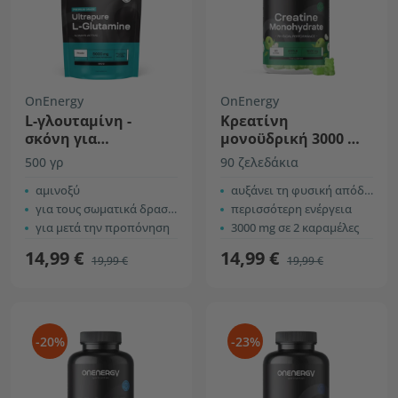
OnEnergy
OnEnergy
L-γλουταμίνη -
Κρεατίνη
σκόνη για
μονοϋδρική 3000 mg
παρασκευή
– μήλο
500 γρ
90 ζελεδάκια
ροφήματος
αμινοξύ
αυξάνει τη φυσική απόδοση
για τους σωματικά δραστήριους
περισσότερη ενέργεια
για μετά την προπόνηση
3000 mg σε 2 καραμέλες
14,99 €
14,99 €
19,99 €
19,99 €
-20%
-23%