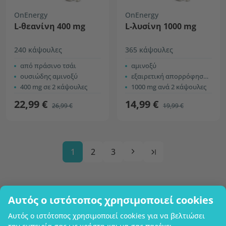
OnEnergy
OnEnergy
L-θεανίνη 400 mg
L-λυσίνη 1000 mg
240 κάψουλες
365 κάψουλες
από πράσινο τσάι
αμινοξύ
ουσιώδης αμινοξύ
εξαιρετική απορρόφηση και χρήση
400 mg σε 2 κάψουλες
1000 mg ανά 2 κάψουλες
22,99 €
14,99 €
26,99 €
19,99 €
1
2
3
Αυτός ο ιστότοπος χρησιμοποιεί cookies
Επωνυμία επιχείρησης
Αυτός ο ιστότοπος χρησιμοποιεί cookies για να βελτιώσει