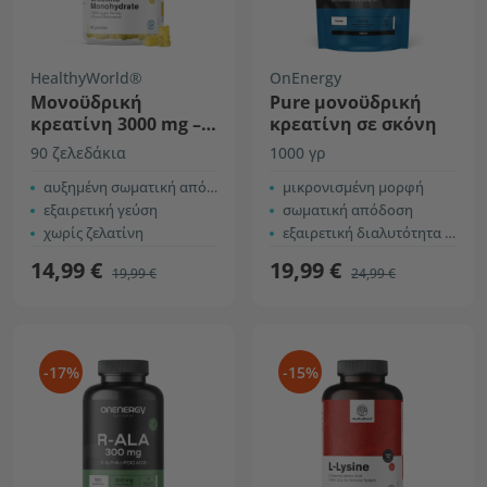
HealthyWorld®
OnEnergy
Μονοϋδρική
Pure μονοϋδρική
κρεατίνη 3000 mg –
κρεατίνη σε σκόνη
ανανάς
90 ζελεδάκια
1000 γρ
αυξημένη σωματική απόδοση
μικρονισμένη μορφή
εξαιρετική γεύση
σωματική απόδοση
χωρίς ζελατίνη
εξαιρετική διαλυτότητα στο νερό
14,99 €
19,99 €
19,99 €
24,99 €
-17%
-15%