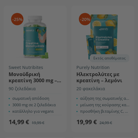
-25%
-20%
Εκτός αποθέματος
Sweet Nutribites
Purely Nutrition
Μονοϋδρική
Ηλεκτρολύτες με
κρεατίνη 3000 mg –
κρεατίνη – λεμόνι
μήλο
90 ζελεδάκια
20 φακελάκια
σωματική απόδοση
αύξηση της σωματικής απόδοσης
3000 mg σε 2 ζελεδάκια
μείωση της κούρασης και της κόπωσης
κατάλληλο για vegans
προσθήκη βιταμίνης C, B6 και B12
14,99 €
19,99 €
19,99 €
24,99 €