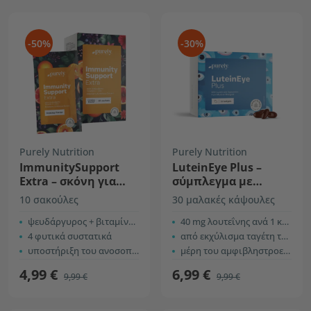
-50%
-30%
Purely Nutrition
Purely Nutrition
ImmunitySupport
LuteinEye Plus –
Extra – σκόνη για
σύμπλεγμα με
την παρασκευή
λουτεΐνη και
10 σακούλες
30 μαλακές κάψουλες
ροφήματος
ζεαξανθίνη
ψευδάργυρος + βιταμίνη C
40 mg λουτεΐνης ανά 1 κάψουλα
4 φυτικά συστατικά
από εκχύλισμα ταγέτη του ορθόφυτου
υποστήριξη του ανοσοποιητικού συστήματος
μέρη του αμφιβληστροειδούς
4,99 €
6,99 €
9,99 €
9,99 €