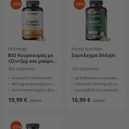
-20%
-26%
OnEnergy
Purely Nutrition
ΒIO Κουρκουμάς με
Σύμπλεγμα Shilajit
τζίντζερ και μαύρο
πιπέρι
365 κάψουλες
120 κάψουλες
συνεργία 3 συστατικών
με ασβαγκάντα, κουρκουμά και χαίτη λιονταριού
480 mg κουρκουμά σε κάθε κάψουλα
ολιστική υποστήριξη για το σώμα
από πιστοποιημένη βιολογική καλλιέργεια
αγιουρβεδικός συνδυασμός
19,99 €
16,99 €
24,99 €
22,99 €
-25%