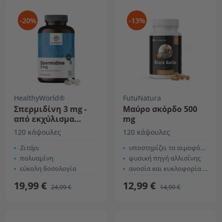
-20%
-13%
HealthyWorld®
FutuNatura
Σπερμιδίνη 3 mg -
Μαύρο σκόρδο 500
από εκχύλισμα
mg
φύτρων σιταριού
120 κάψουλες
120 κάψουλες
Σιτάρι
υποστηρίζει τα αιμοφόρα αγγεία
πολυαμίνη
φυσική πηγή αλλισίνης
εύκολη δοσολογία
ανοσία και κυκλοφορία του αίματος
19,99 €
12,99 €
24,99 €
14,99 €