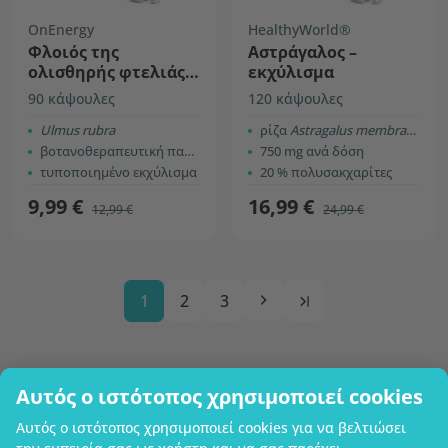
OnEnergy
HealthyWorld®
Φλοιός της
Αστράγαλος –
ολισθηρής φτελιάς –
εκχύλισμα
εκχύλισμα 10:1
90 κάψουλες
120 κάψουλες
Ulmus rubra
ρίζα
Astragalus membranaceus
βοτανοθεραπευτική παράδοση
750 mg ανά δόση
τυποποιημένο εκχύλισμα
20 % πολυσακχαρίτες
9,99 €
16,99 €
12,99 €
24,99 €
1
2
3
Αυτός ο ιστότοπος χρησιμοποιεί cookies
Επωνυμία επιχείρησης
Αυτός ο ιστότοπος χρησιμοποιεί cookies για να βελτιώσει