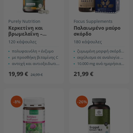
Purely Nutrition
Focus Supplements
Κερκετίνη και
Παλαιωμένο μαύρο
βρωμελαΐνη –
σκόρδο
σύμπλεγμα για το
120 κάψουλες
180 κάψουλες
ανοσοποιητικό
σύστημα
πολυφαινόλη + ένζυμο
ζυμωμένη μορφή σκόρδου
με προσθήκη βιταμίνης C
εκχύλισμα σε αναλογία 100:1
αντοχή και αντιοξειδωτική προστασία
10.000 mg ανά ημερήσια δόση
19,99 €
21,99 €
24,99 €
-8%
-26%