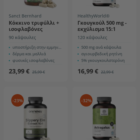
Sanct Bernhard
HealthyWorld®
Κόκκινο τριφύλλι +
Γκουγκούλ 500 mg -
ισοφλαβόνες
εκχύλισμα 15:1
90 κάψουλες
120 κάψουλες
υποστήριξη στην εμμηνόπαυση
500 mg ανά κάψουλα
δέρμα και μαλλιά
αγιουρβεδική ρητίνη
φυσικές ισοφλαβόνες
5% γκουγκουλστερόνη
23,99 €
16,99 €
25,99 €
22,99 €
-23%
-32%