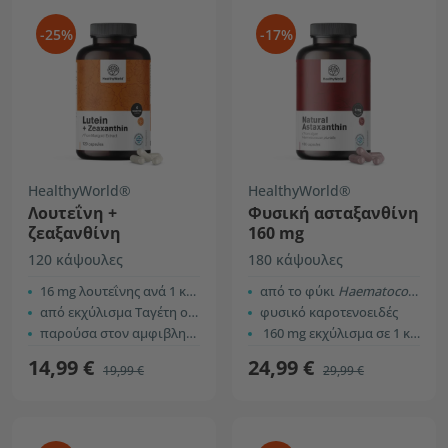
-25%
-17%
HealthyWorld®
HealthyWorld®
Λουτεΐνη +
Φυσική ασταξανθίνη
ζεαξανθίνη
160 mg
120 κάψουλες
180 κάψουλες
16 mg λουτεΐνης ανά 1 κάψουλα
από το φύκι
Haematococcus pluvialis
από εκχύλισμα Ταγέτη ο ορθοφυής
φυσικό καροτενοειδές
παρούσα στον αμφιβληστροειδή
160 mg εκχύλισμα σε 1 κάψουλα
14,99 €
24,99 €
19,99 €
29,99 €