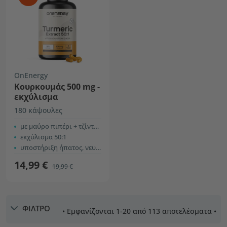
OnEnergy
Κουρκουμάς 500 mg -
εκχύλισμα
180 κάψουλες
με μαύρο πιπέρι + τζίντζερ
εκχύλισμα 50:1
υποστήριξη ήπατος, νευρικού και αναπνευστικού συστήματος, κ.λπ.
14,99 €
19,99 €
ΦΙΛΤΡΟ
• Εμφανίζονται 1-20 από 113 αποτελέσματα •