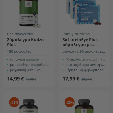
HealthyWorld®
Purely Nutrition
Σύμπλεγμα Kudzu
3x LuteinEye Plus –
Plus
σύμπλεγμα με
λουτεΐνη και
180 κάψουλες
συνολικά 90 μαλακές κάψουλες
ζεαξανθίνη
ιαπωνική μαράντα
40 mg λουτεΐνης ανά 1 κάψουλα
με προσθήκη ασερόλας + βρώμης
από εκχύλισμα ταγέτη του ορθόφυτου
με φυσική βιταμίνη C
μέρη του αμφιβληστροειδούς
14,99 €
17,99 €
19,99 €
29,97 €
-31%
-25%