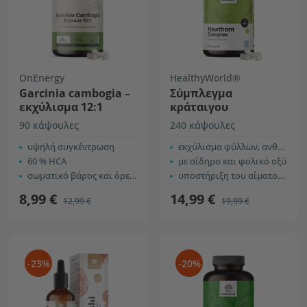
OnEnergy
HealthyWorld®
Garcinia cambogia –
Σύμπλεγμα
εκχύλισμα 12:1
κράταιγου
90 κάψουλες
240 κάψουλες
υψηλή συγκέντρωση
εκχύλισμα φύλλων, ανθέων και καρπών
60 % HCA
με σίδηρο και φολικό οξύ
σωματικό βάρος και όρεξη
υποστήριξη του αίματος και μείωση της κούρασης
8,99 €
14,99 €
12,99 €
19,99 €
-23%
-20%