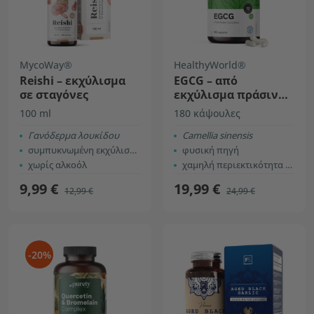
MycoWay®
HealthyWorld®
Reishi – εκχύλισμα
EGCG – από
σε σταγόνες
εκχύλισμα πράσινου
τσαγιού
100 ml
180 κάψουλες
Γανόδερμα λουκίδου
Camellia sinensis
συμπυκνωμένη εκχύλιση 4:1
φυσική πηγή
χωρίς αλκοόλ
χαμηλή περιεκτικότητα σε καφεΐνη
9,99 €
19,99 €
12,99 €
24,99 €
-20%