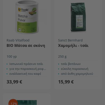
Raab Vitalfood
Sanct Bernhard
ΒΙΟ Μάτσα σε σκόνη
Χαμομήλι - τσάι
100 γρ
250 g
Ιαπωνικό πράσινο τσάι
τσάι βοτάνων
για την παρασκευή ροφημάτων, γλυκών κ.λπ.
εύκολη παρασκευή
εναλλακτική του καφέ
από άνθη χαμομηλιού
33,99 €
15,99 €
-12%