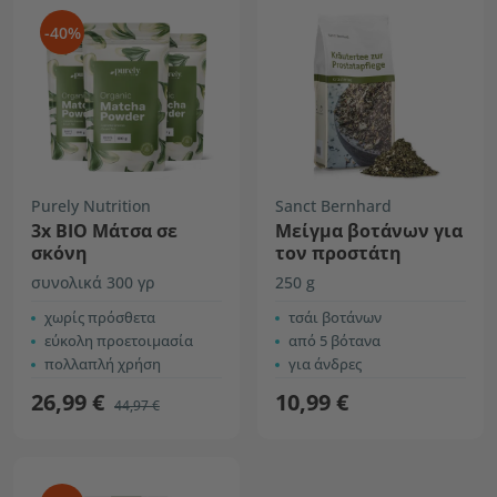
-40%
Purely Nutrition
Sanct Bernhard
3x ΒΙΟ Μάτσα σε
Μείγμα βοτάνων για
σκόνη
τον προστάτη
συνολικά 300 γρ
250 g
χωρίς πρόσθετα
τσάι βοτάνων
εύκολη προετοιμασία
από 5 βότανα
πολλαπλή χρήση
για άνδρες
26,99 €
10,99 €
44,97 €