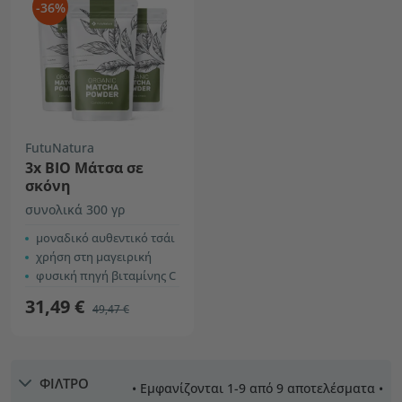
-36%
FutuNatura
3x ΒΙΟ Μάτσα σε
σκόνη
συνολικά 300 γρ
μοναδικό αυθεντικό τσάι
χρήση στη μαγειρική
φυσική πηγή βιταμίνης C
31,49 €
49,47 €
ΦΙΛΤΡΟ
• Εμφανίζονται 1-9 από 9 αποτελέσματα •