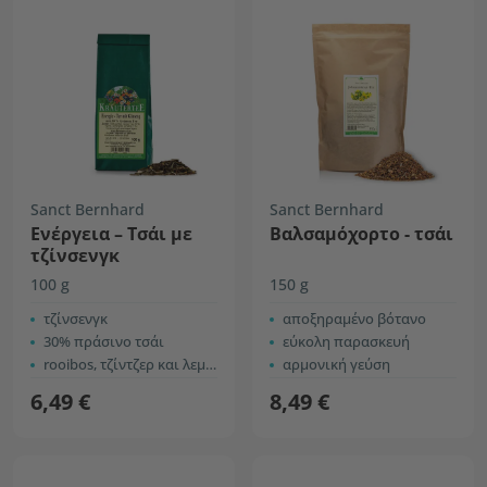
Sanct Bernhard
Sanct Bernhard
Ενέργεια – Τσάι με
Βαλσαμόχορτο - τσάι
τζίνσενγκ
100 g
150 g
τζίνσενγκ
αποξηραμένο βότανο
30% πράσινο τσάι
εύκολη παρασκευή
rooibos, τζίντζερ και λεμονόχορτο
αρμονική γεύση
6,49 €
8,49 €