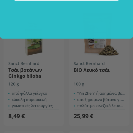
Sanct Bernhard
Sanct Bernhard
Τσάι βοτάνων
ΒΙΟ Λευκό τσάι
Ginkgo biloba
120 g
100 g
από φύλλα γκίνγκο
"Yin Zhen" ή ασημένια βελόνα
εύκολη παρασκευή
αποξηραμένο βότανο για την παρασκευή ροφήματος
γνωστικές λειτουργίες
πολύτιμο κινεζικό λευκό τσάι
8,49 €
25,99 €