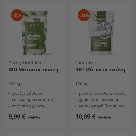
-33%
-33%
Purely Nutrition
FutuNatura
ΒΙΟ Μάτσα σε σκόνη
ΒΙΟ Μάτσα σε σκόνη
100 γρ
100 γρ
χωρίς πρόσθετα
μοναδικό αυθεντικό τσάι
εύκολη προετοιμασία
χρήση στη μαγειρική
πολλαπλή χρήση
φυσική πηγή βιταμίνης C
9,99 €
10,99 €
14,99 €
16,49 €