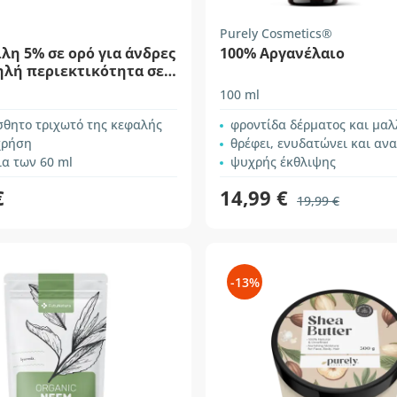
Purely Cosmetics®
λη 5% σε ορό για άνδρες
100% Αργανέλαιο
ηλή περιεκτικότητα σε
100 ml
σθητο τριχωτό της κεφαλής
φροντίδα δέρματος και μαλ
χρήση
θρέφει, ενυδατώνει και αν
ια των 60 ml
ψυχρής έκθλιψης
€
14,99 €
19,99 €
-13%