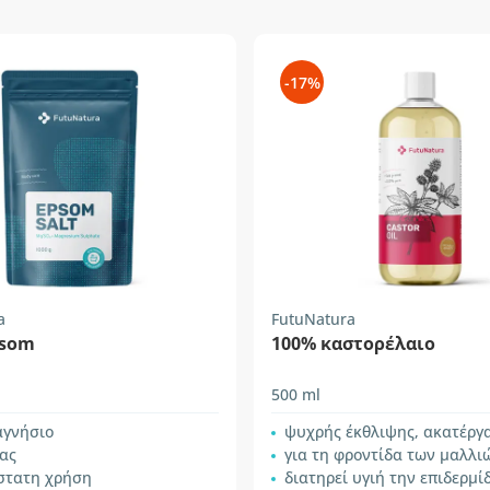
-17%
a
FutuNatura
psom
100% καστορέλαιο
500 ml
αγνήσιο
ψυχρής έκθλιψης, ακατέργ
ας
για τη φροντίδα των μαλλιών και τ
στατη χρήση
διατηρεί υγιή την επιδερμί