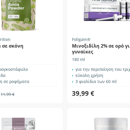
rition
Foligain®
 σε σκόνη
Μινοξιδίλη 2% σε ορό γ
γυναίκες
180 ml
φραγκοστάφυλο
για την περιποίηση του τριχωτού 
έδα
εύκολη χρήση
η σε ροφήματα
3 φιαλίδια των 60 ml
39,99 €
11,99 €