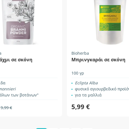
a
Bioherba
άχμι σε σκόνη
Μπρινγκαράι σε σκόνη
100 γρ
έδα
Eclipta Alba
monnieri
φυσικό αγιουρβεδικό προϊό
 όλων των βοτάνων"
για τα μαλλιά
5,99 €
9,99 €