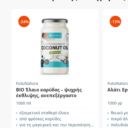
-24%
-13%
FutuNatura
FutuNatur
BIO Έλαιο καρύδας – ψυχρής
Αλάτι E
έκθλιψης, ανεπεξέργαστο
1000 ml
1000 γρ
εξαιρετικά σταθερό έλαιο
θειικό μ
από φρέσκες καρύδες
πικρό άλ
για τη μαγειρική και την περιποίηση του δέρματος
πολυδιά