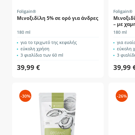
Foligain®
Foligain®
Μινοξιδίλη 5% σε ορό για άνδρες
Μινοξιδί
– με χαμ
αλκοόλη
180 ml
180 ml
για το τριχωτό της κεφαλής
για ευαί
εύκολη χρήση
εύκολη 
3 φιαλίδια των 60 ml
3 φιαλίδ
39,99 €
39,99 
-30%
-26%