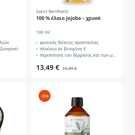
Sanct Bernhard
100 % έλαιο jojoba – χρυσό
100 ml
λιών
φυσικός δείκτης προστασίας
αζωογονεί
πλούσιο σε βιταμίνη Ε
περιποίηση του δέρματος και των μαλλιών
13,49 €
15,49 €
-9%