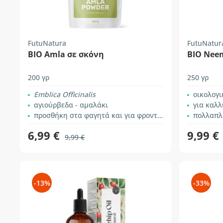
FutuNatura
FutuNatur
ΒΙΟ Amla σε σκόνη
ΒΙΟ Nee
200 γρ
250 γρ
Εmblica Officinalis
οικολογι
αγιούρβεδα - αμαλάκι
για καλ
προσθήκη στα φαγητά και για φροντίδα των μαλλιών
πολλαπλ
6,99 €
9,99 €
9,99 €
-13%
-33%