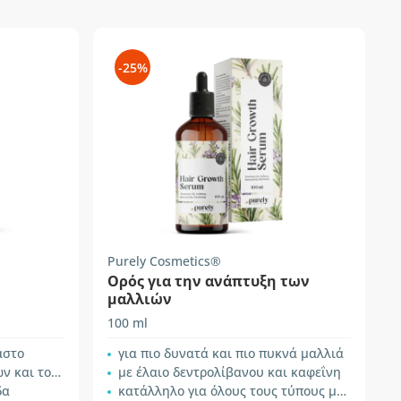
-25%
Purely Cosmetics®
Ορός για την ανάπτυξη των
μαλλιών
100 ml
αστο
για πιο δυνατά και πιο πυκνά μαλλιά
ου τριχωτού
με έλαιο δεντρολίβανου και καφεΐνη
δα
κατάλληλο για όλους τους τύπους μαλλιών