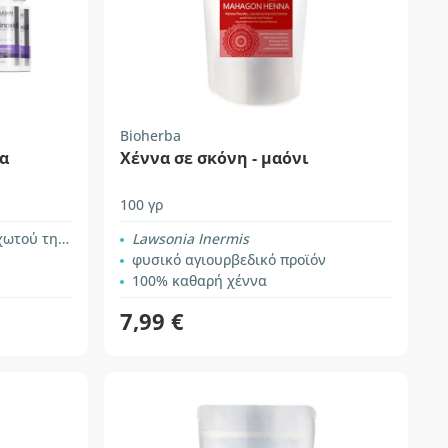
Bioherba
ια
Χέννα σε σκόνη - μαόνι
100 γρ
της κεφαλής
Lawsonia Inermis
φυσικό αγιουρβεδικό προϊόν
100% καθαρή χέννα
7,99 €