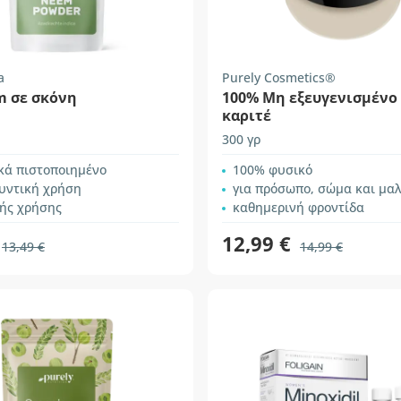
a
Purely Cosmetics®
m σε σκόνη
100% Mη εξευγενισμένο
καριτέ
300 γρ
κά πιστοποιημένο
100% φυσικό
λυντική χρήση
για πρόσωπο, σώμα και μα
ής χρήσης
καθημερινή φροντίδα
12,99 €
13,49 €
14,99 €