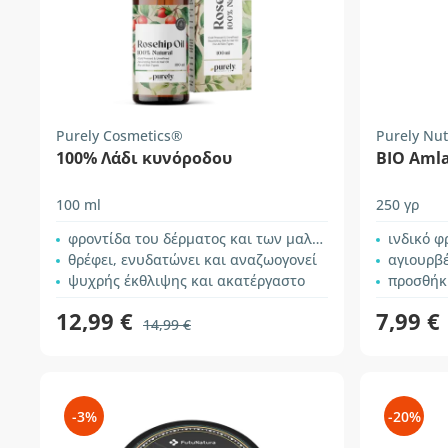
Purely Cosmetics®
Purely Nut
100% Λάδι κυνόροδου
BIO Αmla
100 ml
250 γρ
φροντίδα του δέρματος και των μαλλιών
ινδικό 
θρέφει, ενυδατώνει και αναζωογονεί
αγιουρβ
ψυχρής έκθλιψης και ακατέργαστο
προσθήκ
12,99 €
7,99 €
14,99 €
-3%
-20%