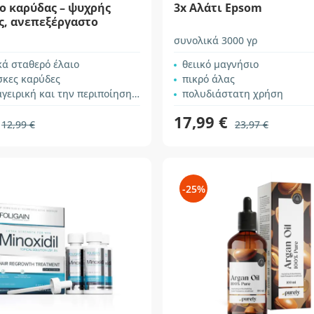
ο καρύδας – ψυχρής
3x Αλάτι Epsom
ς, ανεπεξέργαστο
συνολικά 3000 γρ
κά σταθερό έλαιο
θειικό μαγνήσιο
σκες καρύδες
πικρό άλας
ιρική και την περιποίηση του δέρματος
πολυδιάστατη χρήση
17,99 €
12,99 €
23,97 €
-25%