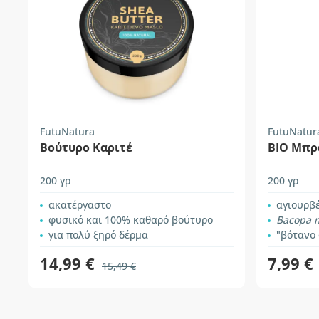
FutuNatura
FutuNatur
Βούτυρο Καριτέ
BIO Μπρ
200 γρ
200 γρ
ακατέργαστο
αγιουρβ
φυσικό και 100% καθαρό βούτυρο
Bacopa 
για πολύ ξηρό δέρμα
"βότανο
14,99 €
7,99 €
15,49 €