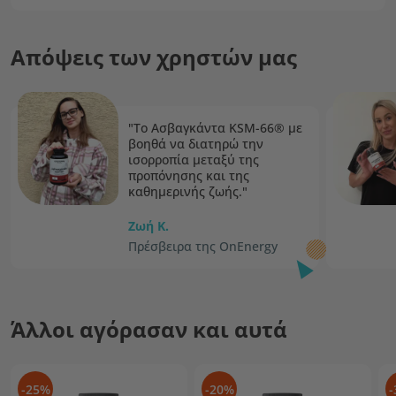
Απόψεις των χρηστών μας
"Το Ασβαγκάντα KSM-66® με
βοηθά να διατηρώ την
ισορροπία μεταξύ της
προπόνησης και της
καθημερινής ζωής."
Ζωή Κ.
Πρέσβειρα της OnEnergy
Άλλοι αγόρασαν και αυτά
-25%
-20%
-