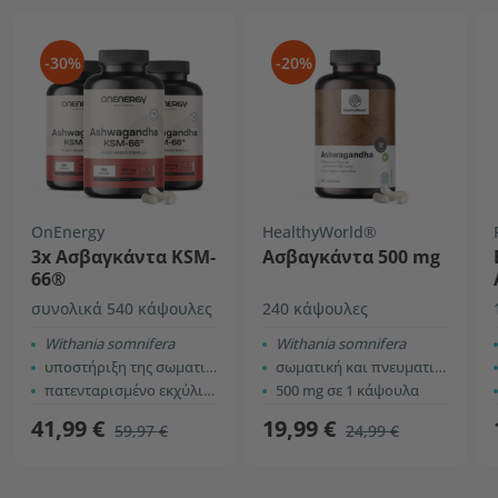
-30%
-20%
OnEnergy
HealthyWorld®
3x Ασβαγκάντα KSM-
Ασβαγκάντα 500 mg
66®
συνολικά 540 κάψουλες
240 κάψουλες
Withania somnifera
Withania somnifera
υποστήριξη της σωματικής και ψυχικής απόδοσης
σωματική και πνευματική απόδοση
πατενταρισμένο εκχύλισμα KSM-66®
500 mg σε 1 κάψουλα
41,99 €
19,99 €
59,97 €
24,99 €