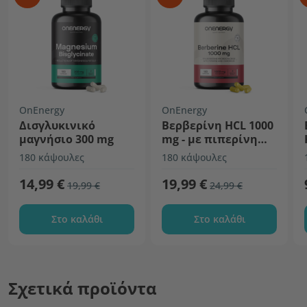
OnEnergy
OnEnergy
Δισγλυκινικό
Βερβερίνη HCL 1000
μαγνήσιο 300 mg
mg - με πιπερίνη
και χρώμιο
180 κάψουλες
180 κάψουλες
14,99 €
19,99 €
19,99 €
24,99 €
Στο καλάθι
Στο καλάθι
Σχετικά προϊόντα