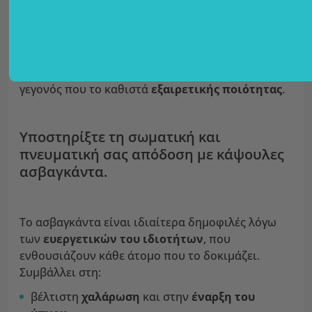
στην
αρχική
τους
ισορροπία
.
Παράγεται με ειδική διαδικασία εκχύλισης, όπου
αποφεύγεται η χρήση φύλλων ασβαγκάντας και
αντ' αυτών χρησιμοποιούνται μόνο οι ρίζες,
γεγονός που το καθιστά
εξαιρετικής ποιότητας
.
Υποστηρίξτε τη σωματική και
πνευματική σας απόδοση με κάψουλες
ασβαγκάντα.
Το ασβαγκάντα είναι ιδιαίτερα δημοφιλές λόγω
των
ευεργετικών του ιδιοτήτων
, που
ενθουσιάζουν κάθε άτομο που το δοκιμάζει.
Συμβάλλει στη:
βέλτιστη
χαλάρωση
και στην
έναρξη του