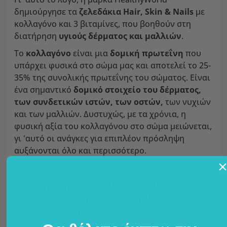
δημιούργησε τα
ζελεδάκια Hair, Skin & Nails
με
κολλαγόνο και 3 βιταμίνες, που βοηθούν στη
διατήρηση
υγιούς δέρματος και
μαλλιών
.
Το
κολλαγόνο
είναι μια
δομική πρωτεΐνη
που
υπάρχει φυσικά στο σώμα μας και αποτελεί το 25-
35% της συνολικής πρωτεΐνης του σώματος. Είναι
ένα σημαντικό
δομικό στοιχείο του δέρματος,
των συνδετικών ιστών, των οστών,
των νυχιών
και των μαλλιών. Δυστυχώς, με τα χρόνια, η
φυσική αξία του κολλαγόνου στο σώμα μειώνεται,
γι 'αυτό οι ανάγκες για επιπλέον πρόσληψη
αυξάνονται όλο και περισσότερο.
Περιέχει επίσης βιοτίνη - συμβάλλει
στη διατήρηση υγιούς δέρματος,
μαλλιών και βλεννογόνων.