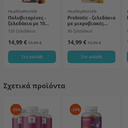
HealthyWorld®
HealthyWorld®
Πολυβιταμίνες -
Probiotic - ζελεδάκια
ζελεδάκια με 10
με μικροβιακές
βιταμίνες
καλλιέργειες
120 ζελεδάκια
90 ζελεδάκια
14,99 €
14,99 €
19,99 €
19,99 €
Στο καλάθι
Στο καλάθι
Σχετικά προϊόντα
-35%
-24%