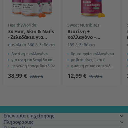
HealthyWorld®
Sweet Nutribites
3x Hair, Skin & Nails
Βιοτίνη +
- Ζελεδάκια για
κολλαγόνο –
μαλλιά, δέρμα και
ζελεδάκια για
συνολικά 360 ζελεδάκια
135 ζελεδάκια
νύχια
μαλλιά, δέρμα και
βιοτίνη + κολλαγόνο
νύχια
δημιουργία κολλαγόνου
για υγιή επιδερμίδα και μαλλιά
με βιταμίνες C και E
με γεύση εσπεριδοειδών
φυσική γεύση εσπεριδοειδών
38,99 €
12,99 €
59,97 €
16,99 €
Επωνυμία επιχείρησης
Πληροφορίες