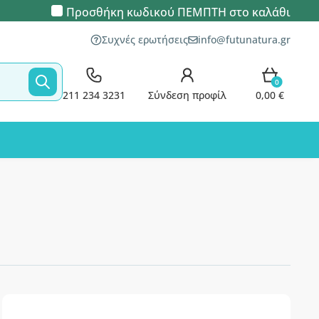
Προσθήκη κωδικού
ΠΕΜΠΤΗ
στο καλάθι
Συχνές ερωτήσεις
info@futunatura.gr
0
211 234 3231
Σύνδεση προφίλ
0,00 €