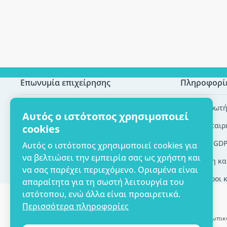
Επωνυμία επιχείρησης
Πληροφορί
Πιστοποίηση ECO
Συχνές ερωτή
Αυτός ο ιστότοπος χρησιμοποιεί
Επικοινωνία
Brands/εταιρ
cookies
Σχετικά με εμάς
Εργαλεία GD
Αυτός ο ιστότοπος χρησιμοποιεί cookies για
να βελτιώσει την εμπειρία σας ως χρήστη και
Παράδοση κα
να σας παρέχει περιεχόμενο. Ορισμένα είναι
Γενικοί όροι 
απαραίτητα για τη σωστή λειτουργία του
ιστότοπου, ενώ άλλα είναι προαιρετικά.
Περισσότερα πληροφορίες
Δυνατότητα πληρωμής με κάρτα. Εγγυημένη προστασία των προσωπικ