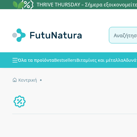
THRIVE THURSDAY – Σήμερα εξοικονομείτε
Όλα τα προϊόντα
Bestsellers
Βιταμίνες και μέταλλα
Αδυνά
Κεντρική