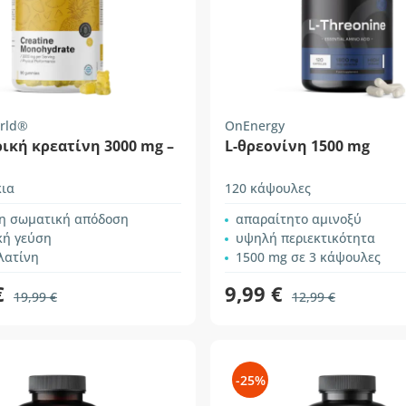
rld®
OnEnergy
ική κρεατίνη 3000 mg –
L-θρεονίνη 1500 mg
κια
120 κάψουλες
η σωματική απόδοση
απαραίτητο αμινοξύ
κή γεύση
υψηλή περιεκτικότητα
λατίνη
1500 mg σε 3 κάψουλες
€
9,99 €
19,99 €
12,99 €
-25%