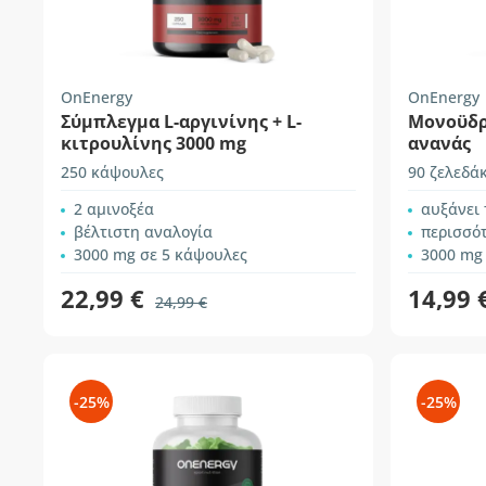
OnEnergy
OnEnergy
Σύμπλεγμα L-αργινίνης + L-
Μονοϋδρ
κιτρουλίνης 3000 mg
ανανάς
250 κάψουλες
90 ζελεδά
2 αμινοξέα
αυξάνει
βέλτιστη αναλογία
περισσότ
3000 mg σε 5 κάψουλες
3000 mg 
22,99 €
14,99 
24,99 €
-25%
-25%