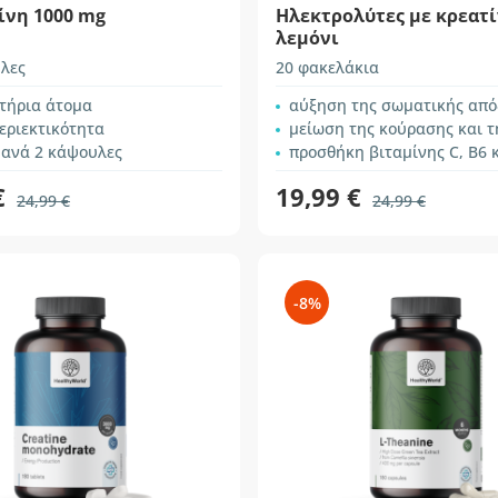
ίνη 1000 mg
Ηλεκτρολύτες με κρεατί
λεμόνι
λες
20 φακελάκια
στήρια άτομα
αύξηση της σωματικής απ
εριεκτικότητα
μείωση της κούρασης και της
 ανά 2 κάψουλες
προσθήκη βιταμίνης C, B6 
€
19,99 €
24,99 €
24,99 €
-8%