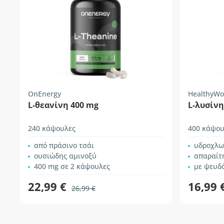
OnEnergy
HealthyWo
L-θεανίνη 400 mg
L-λυσίνη
240 κάψουλες
400 κάψου
από πράσινο τσάι
υδροχλω
ουσιώδης αμινοξύ
απαραίτ
400 mg σε 2 κάψουλες
με ψευδάργ
22,99 €
16,99 
26,99 €