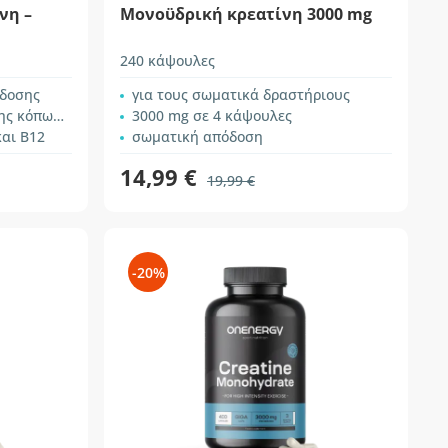
νη –
Μονοϋδρική κρεατίνη 3000 mg
240 κάψουλες
όδοσης
για τους σωματικά δραστήριους
 κόπωσης
3000 mg σε 4 κάψουλες
και B12
σωματική απόδοση
14,99 €
19,99 €
-20%