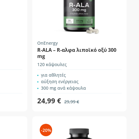
OnEnergy
R-ALA – R-αλφα λιποϊκό οξύ 300
mg
120 κάψουλες
για αθλητές
αύξηση ενέργειας
300 mg ανά κάψουλα
24,99 €
29,99 €
-20%