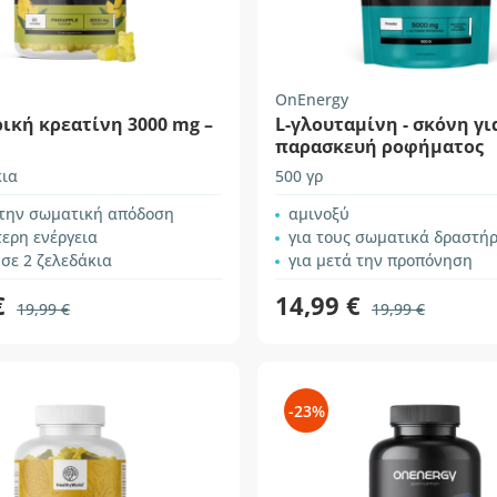
OnEnergy
ική κρεατίνη 3000 mg –
L-γλουταμίνη - σκόνη γι
παρασκευή ροφήματος
κια
500 γρ
 την σωματική απόδοση
αμινοξύ
ερη ενέργεια
για τους σωματικά δραστήρ
σε 2 ζελεδάκια
για μετά την προπόνηση
€
14,99 €
19,99 €
19,99 €
-23%