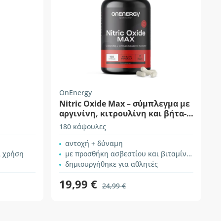
OnEnergy
Nitric Oxide Max – σύμπλεγμα με
αργινίνη, κιτρουλίνη και βήτα-
αλανίνη
180 κάψουλες
αντοχή + δύναμη
ι χρήση
με προσθήκη ασβεστίου και βιταμίνης B3
δημιουργήθηκε για αθλητές
19,99 €
24,99 €