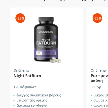
-25%
-25%
OnEnergy
OnEnergy
Night FatBurn
Pure μον
σκόνη
120 κάψουλες
500 γρ
έλεγχος σωματικού βάρους
μικρονι
μείωση της όρεξης
σωματικ
Garcinia cambogia
άριστη 