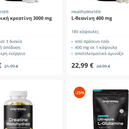
rld®
HealthyWorld®
ική κρεατίνη 3000 mg
L-θεανίνη 400 mg
180 κάψουλες
σε 3 δισκία
από πράσινο τσάι
ή απόδοση
400 mg σε 1 κάψουλα
ερη ενέργεια
αποτελεσματικό αμινοξύ
€
22,99 €
21,99 €
24,99 €
-25%