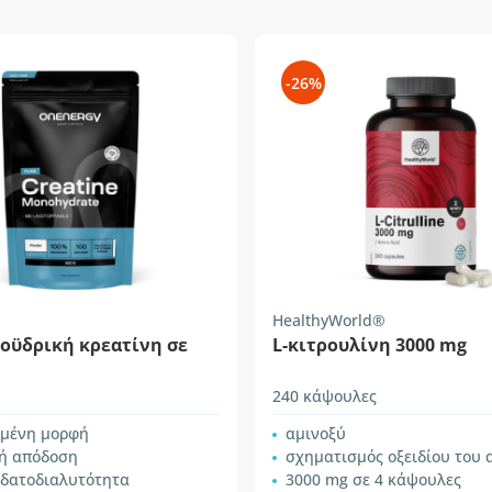
-26%
HealthyWorld®
οϋδρική κρεατίνη σε
L-κιτρουλίνη 3000 mg
240 κάψουλες
σμένη μορφή
αμινοξύ
ή απόδοση
σχηματισμός οξειδίου του 
υδατοδιαλυτότητα
3000 mg σε 4 κάψουλες