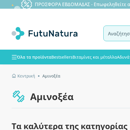
ΠΡΟΣΦΟΡΑ ΕΒΔΟΜΑΔΑΣ - Επωφεληθείτε από
Όλα τα προϊόντα
Bestsellers
Βιταμίνες και μέταλλα
Αδυνά
Κεντρική
Αμινοξέα
Αμινοξέα
Τα καλύτερα της κατηγορίας