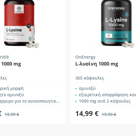
rld®
OnEnergy
 1000 mg
L-λυσίνη 1000 mg
λες
365 κάψουλες
ρική μορφή
αμινοξύ
ητο αμινοξύ
εξαιρετική απορρόφηση κα
υρο για το ανοσοποιητικό σύστημα
1000 mg ανά 2 κάψουλες
€
14,99 €
19,99 €
19,99 €