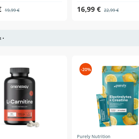
€
16,99 €
19,99 €
22,99 €
 •
-20%
Purely Nutrition