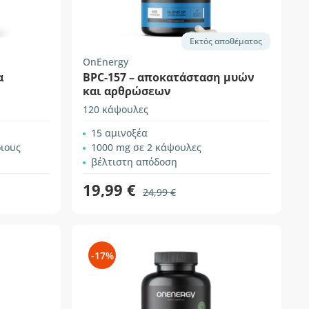
Εκτός αποθέματος
OnEnergy
α
BPC-157 – αποκατάσταση μυών
και αρθρώσεων
120 κάψουλες
15 αμινοξέα
ιους
1000 mg σε 2 κάψουλες
βέλτιστη απόδοση
19,99 €
24,99 €
-17%