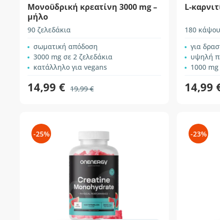
Μονοϋδρική κρεατίνη 3000 mg –
L-καρνιτ
μήλο
90 ζελεδάκια
180 κάψου
σωματική απόδοση
για δρα
3000 mg σε 2 ζελεδάκια
υψηλή π
κατάλληλο για vegans
1000 mg
14,99 €
14,99 
19,99 €
-25%
-23%