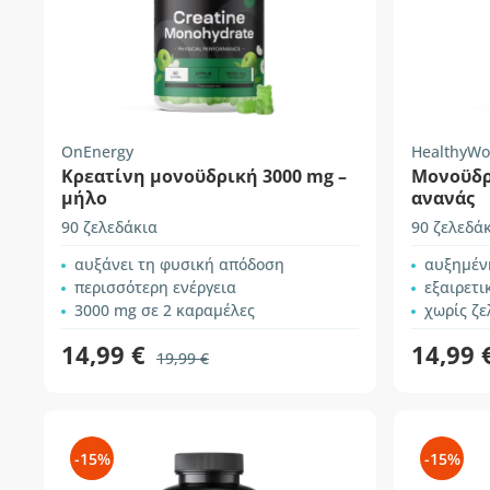
OnEnergy
HealthyWo
Κρεατίνη μονοϋδρική 3000 mg –
Μονοϋδρ
μήλο
ανανάς
90 ζελεδάκια
90 ζελεδά
αυξάνει τη φυσική απόδοση
αυξημέν
περισσότερη ενέργεια
εξαιρετι
3000 mg σε 2 καραμέλες
χωρίς ζε
14,99 €
14,99 
19,99 €
-15%
-15%