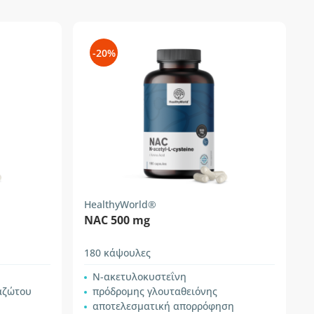
-20%
HealthyWorld®
NAC 500 mg
180 κάψουλες
Ν-ακετυλοκυστεΐνη
αζώτου
πρόδρομης γλουταθειόνης
αποτελεσματική απορρόφηση