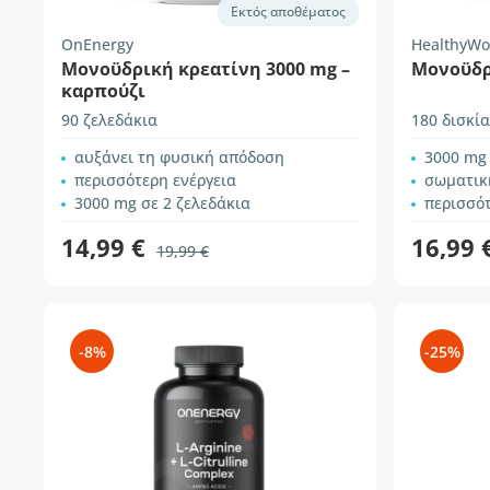
Εκτός αποθέματος
OnEnergy
HealthyWo
Μονοϋδρική κρεατίνη 3000 mg –
Mονοϋδρ
καρπούζι
90 ζελεδάκια
180 δισκία
αυξάνει τη φυσική απόδοση
3000 mg 
περισσότερη ενέργεια
σωματικ
3000 mg σε 2 ζελεδάκια
περισσότ
14,99 €
16,99 
19,99 €
-8%
-25%