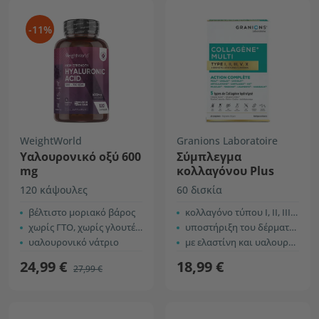
-11%
WeightWorld
Granions Laboratoire
Υαλουρονικό οξύ 600
Σύμπλεγμα
mg
κολλαγόνου Plus
120 κάψουλες
60 δισκία
βέλτιστο μοριακό βάρος
κολλαγόνο τύπου I, II, III, V και X
χωρίς ΓΤΟ, χωρίς γλουτένη
υποστήριξη του δέρματος, των αρθρώσεων και των νυχιών
υαλουρονικό νάτριο
με ελαστίνη και υαλουρονικό οξύ
24,99 €
18,99 €
27,99 €