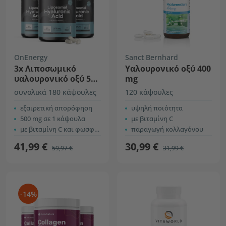
OnEnergy
Sanct Bernhard
3x Λιποσωμικό
Υαλουρονικό οξύ 400
υαλουρονικό οξύ 500
mg
mg
συνολικά 180 κάψουλες
120 κάψουλες
εξαιρετική απορόφηση
υψηλή ποιότητα
500 mg σε 1 κάψουλα
με βιταμίνη C
με βιταμίνη C και φωσφολιπίδια
παραγωγή κολλαγόνου
41,99 €
30,99 €
59,97 €
31,99 €
-14%