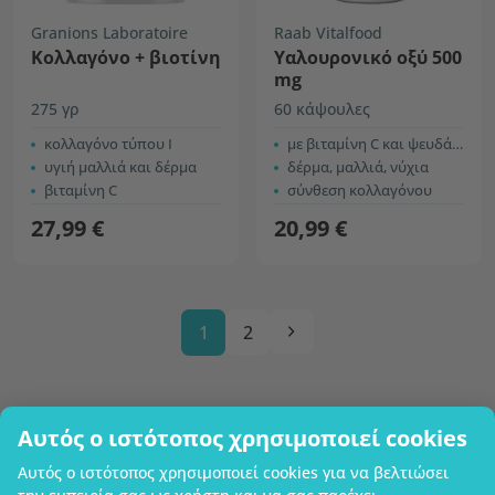
Granions Laboratoire
Raab Vitalfood
Κολλαγόνο + βιοτίνη
Υαλουρονικό οξύ 500
mg
275 γρ
60 κάψουλες
κολλαγόνο τύπου Ι
με βιταμίνη C και ψευδάργυρο
υγιή μαλλιά και δέρμα
δέρμα, μαλλιά, νύχια
βιταμίνη C
σύνθεση κολλαγόνου
27,99 €
20,99 €
1
2
Αυτός ο ιστότοπος χρησιμοποιεί cookies
Επωνυμία επιχείρησης
Αυτός ο ιστότοπος χρησιμοποιεί cookies για να βελτιώσει