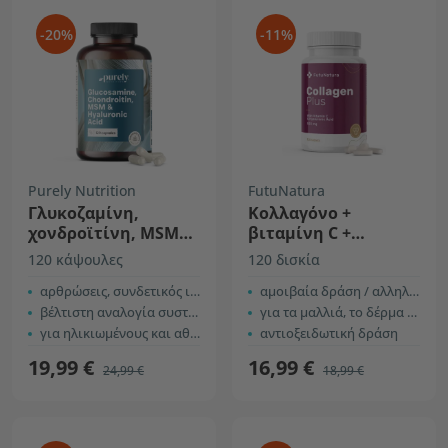
-20%
-11%
Purely Nutrition
FutuNatura
Γλυκοζαμίνη,
Κολλαγόνο +
χονδροϊτίνη, MSM
βιταμίνη C +
και υαλουρονικό οξύ
υαλουρονικό οξύ
120 κάψουλες
120 δισκία
αρθρώσεις, συνδετικός ιστός και χόνδρος
αμοιβαία δράση / αλληλεπίδραση
βέλτιστη αναλογία συστατικών
για τα μαλλιά, το δέρμα και τα νύχια
για ηλικιωμένους και αθλητές
αντιοξειδωτική δράση
19,99 €
16,99 €
24,99 €
18,99 €