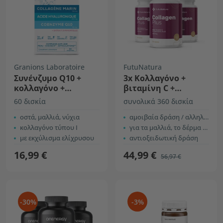
Granions Laboratoire
FutuNatura
Συνένζυμο Q10 +
3x Κολλαγόνο +
κολλαγόνο +
βιταμίνη C +
υαλουρονικό οξύ
υαλουρονικό οξύ
60 δισκία
συνολικά 360 δισκία
οστά, μαλλιά, νύχια
αμοιβαία δράση / αλληλεπίδραση
κολλαγόνο τύπου Ι
για τα μαλλιά, το δέρμα και τα νύχια
με εκχύλισμα ελίχρυσου
αντιοξειδωτική δράση
16,99 €
44,99 €
56,97 €
-30%
-3%