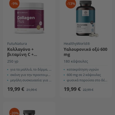
-9%
-13%
FutuNatura
HealthyWorld®
Κολλαγόνο +
Υαλουρονικό οξύ 600
βιταμίνη C +
mg
υαλουρονικό οξύ
250 γρ
180 κάψουλες
για τα μαλλιά, το δέρμα, τα νύχια, τις αρθρώσεις ...
κατακράτηση υγρών
σκόνη για την προετοιμασία ροφήματος με γεύση passion fruit
600 mg σε 2 κάψουλες
μεγάλη συσκευασία: για 59 ροφήματα
φυσικά παρούσα στο δέρμα
19,99 €
19,99 €
21,99 €
22,99 €
-20%