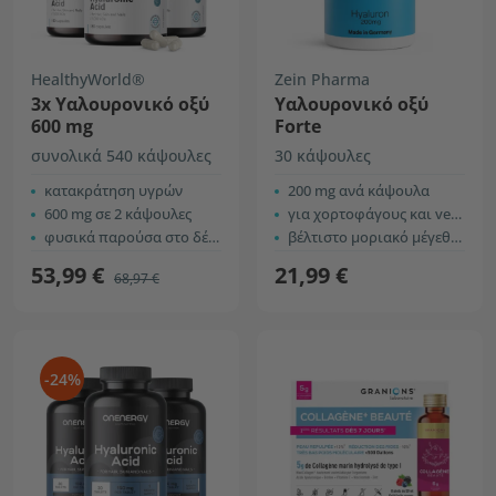
HealthyWorld®
Zein Pharma
3x Υαλουρονικό οξύ
Υαλουρονικό οξύ
600 mg
Forte
συνολικά 540 κάψουλες
30 κάψουλες
κατακράτηση υγρών
200 mg ανά κάψουλα
600 mg σε 2 κάψουλες
για χορτοφάγους και vegans
φυσικά παρούσα στο δέρμα
βέλτιστο μοριακό μέγεθος
53,99 €
21,99 €
68,97 €
-24%