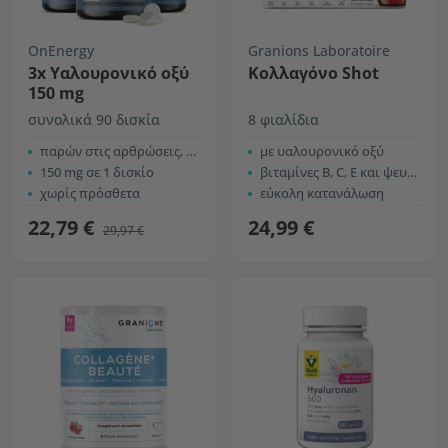
OnEnergy
Granions Laboratoire
3x Υαλουρονικό οξύ
Κολλαγόνο Shot
150 mg
συνολικά 90 δισκία
8 φιαλίδια
παρών στις αρθρώσεις, το δέρμα και τα μάτια
με υαλουρονικό οξύ
150 mg σε 1 δισκίο
βιταμίνες Β, C, Ε και ψευδάργυρος
χωρίς πρόσθετα
εύκολη κατανάλωση
22,79 €
24,99 €
29,97 €