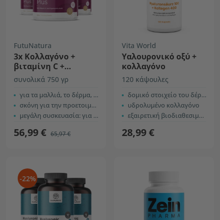
FutuNatura
Vita World
3x Κολλαγόνο +
Υαλουρονικό οξύ +
βιταμίνη C +
κολλαγόνο
υαλουρονικό οξύ
συνολικά 750 γρ
120 κάψουλες
για τα μαλλιά, το δέρμα, τα νύχια, τις αρθρώσεις ...
δομικό στοιχείο του δέρματος
σκόνη για την προετοιμασία ροφήματος με γεύση passion fruit
υδρολυμένο κολλαγόνο
μεγάλη συσκευασία: για 59 ροφήματα
εξαιρετική βιοδιαθεσιμότητα
56,99 €
28,99 €
65,97 €
-22%