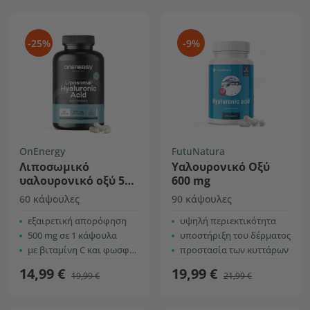
-25%
-9%
OnEnergy
FutuNatura
Λιποσωμικό
Υαλουρονικό Οξύ
υαλουρονικό οξύ 500
600 mg
mg
60 κάψουλες
90 κάψουλες
εξαιρετική απορόφηση
υψηλή περιεκτικότητα
500 mg σε 1 κάψουλα
υποστήριξη του δέρματος
με βιταμίνη C και φωσφολιπίδια
προστασία των κυττάρων
14,99 €
19,99 €
19,99 €
21,99 €