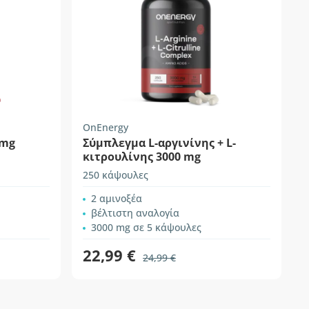
OnEnergy
 mg
Σύμπλεγμα L-αργινίνης + L-
κιτρουλίνης 3000 mg
250 κάψουλες
2 αμινοξέα
βέλτιστη αναλογία
3000 mg σε 5 κάψουλες
22,99 €
24,99 €