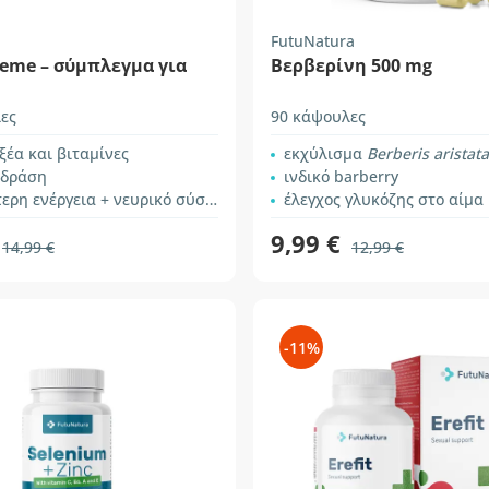
FutuNatura
eme – σύμπλεγμα για
Βερβερίνη 500 mg
ες
90 κάψουλες
ξέα και βιταμίνες
εκχύλισμα
Berberis aristata
 δράση
ινδικό barberry
ρη ενέργεια + νευρικό σύστημα
έλεγχος γλυκόζης στο αίμα
9,99 €
14,99 €
12,99 €
-11%