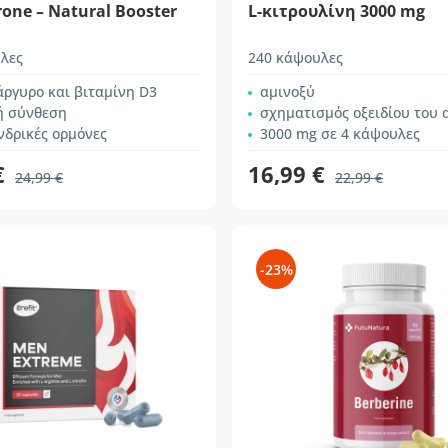
rone – Natural Booster
L-κιτρουλίνη 3000 mg
λες
240 κάψουλες
ργυρο και βιταμίνη D3
αμινοξύ
ή σύνθεση
σχηματισμός οξειδίου του 
ανδρικές ορμόνες
3000 mg σε 4 κάψουλες
€
16,99 €
24,99 €
22,99 €
-23%