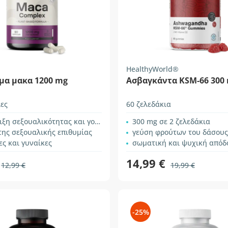
HealthyWorld®
μα μακα 1200 mg
Ασβαγκάντα KSM-66 300
ες
60 ζελεδάκια
 σεξουαλικότητας και γονιμότητας
300 mg σε 2 ζελεδάκια
της σεξουαλικής επιθυμίας
γεύση φρούτων του δάσους
ες και γυναίκες
σωματική και ψυχική απόδ
14,99 €
12,99 €
19,99 €
-25%