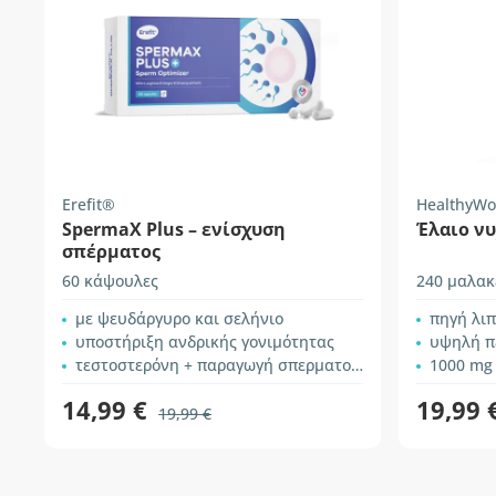
Erefit®
HealthyWo
SpermaX Plus – ενίσχυση
Έλαιο ν
σπέρματος
60 κάψουλες
240 μαλακ
με ψευδάργυρο και σελήνιο
πηγή λι
υποστήριξη ανδρικής γονιμότητας
υψηλή π
τεστοστερόνη + παραγωγή σπερματοζωαρίων
1000 mg
14,99 €
19,99 
19,99 €