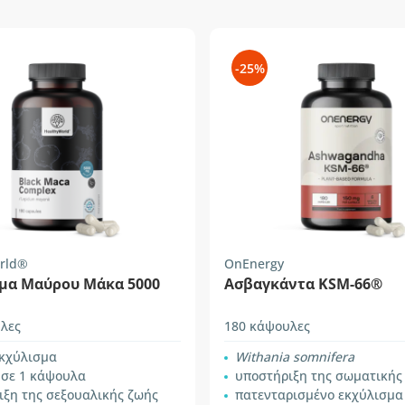
-25%
rld®
OnEnergy
μα Μαύρου Μάκα 5000
Ασβαγκάντα KSM-66®
λες
180 κάψουλες
εκχύλισμα
Withania somnifera
 σε 1 κάψουλα
υποστήριξη της σωματικής και ψυχικ
ιξη της σεξουαλικής ζωής
πατενταρισμένο εκχύλισμ