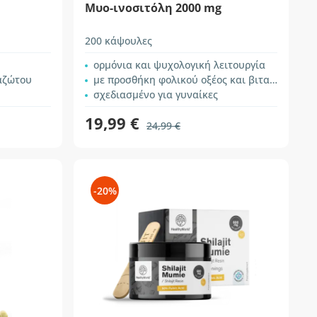
Mυο-ινοσιτόλη 2000 mg
200 κάψουλες
ορμόνια και ψυχολογική λειτουργία
αζώτου
με προσθήκη φολικού οξέος και βιταμίνης Β6
σχεδιασμένο για γυναίκες
19,99 €
24,99 €
-20%