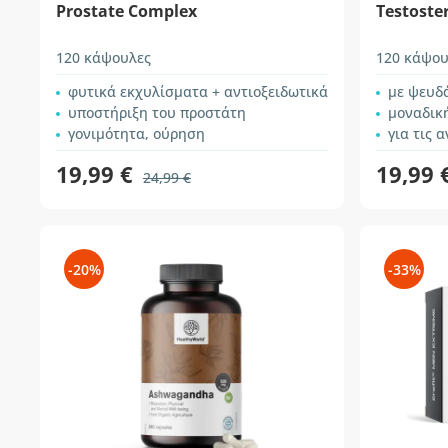
Prostate Complex
Testoste
120 κάψουλες
120 κάψου
φυτικά εκχυλίσματα + αντιοξειδωτικά
με ψευδά
υποστήριξη του προστάτη
μοναδικ
γονιμότητα, ούρηση
για τις 
19,99 €
19,99 
24,99 €
-20%
-33%