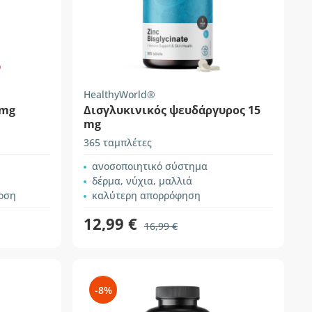
HealthyWorld®
 mg
Δισγλυκινικός ψευδάργυρος 15
mg
365 ταμπλέτες
ανοσοποιητικό σύστημα
δέρμα, νύχια, μαλλιά
οση
καλύτερη απορρόφηση
12,99 €
16,99 €
-8%