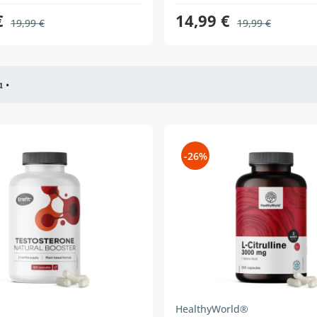
€
14,99 €
19,99 €
19,99 €
 •
-26%
HealthyWorld®