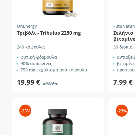
OnEnergy
FutuNatur
Τριβόλι - Tribulus 2250 mg
Σελήνιο 
βιταμίν
240 κάψουλες
30 δισκία
φυτική φόρμουλα
αντιοξε
90% σαπωνίνες
βιταμίνες
750 mg εκχύλισμα ανά κάψουλα
προστασ
19,99 €
7,99 €
24,99 €
-25%
-23%