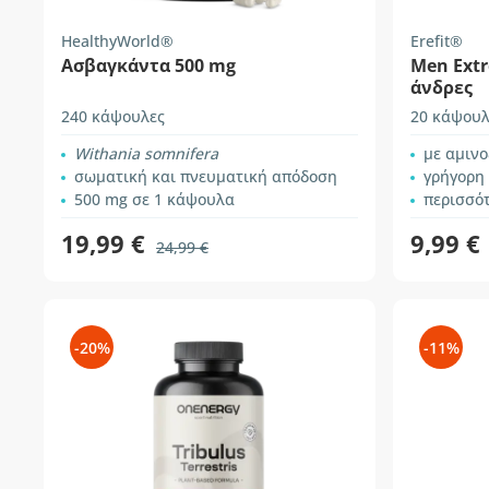
HealthyWorld®
Erefit®
Ασβαγκάντα 500 mg
Men Extr
άνδρες
240 κάψουλες
20 κάψουλ
Withania somnifera
με αμινο
σωματική και πνευματική απόδοση
γρήγορη
500 mg σε 1 κάψουλα
περισσότε
19,99 €
9,99 €
24,99 €
-20%
-11%