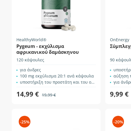
HealthyWorld®
OnEnergy
Pygeum - εκχύλισμα
Σύμπλεγ
αφρικανικού δαμάσκηνου
120 κάψουλες
90 κάψουλ
για άνδρες
υποστήριξη
100 mg εκχύλισμα 20:1 ανά κάψουλα
αύξηση 
υποστήριξη του προστάτη και του ουροποιητικού συστήματος
για άνδρ
14,99 €
9,99 €
19,99 €
-25%
-20%