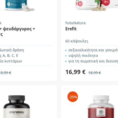
a
FutuNatura
+ ψευδάργυρος +
Erefit
ες
60 κάψουλες
ιδωτική δράση
σεξουαλικότητα και γονιμό
 A, B, C, E
υψηλή ποιότητα
ία κυττάρων
για τη σωματική και διανοητική
16,99 €
8,99 €
18,99 €
-25%