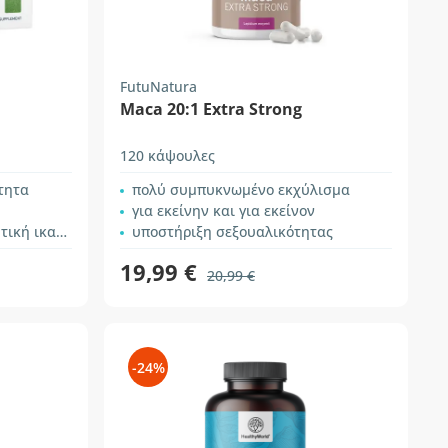
FutuNatura
Maca 20:1 Extra Strong
120 κάψουλες
τητα
πολύ συμπυκνωμένο εκχύλισμα
για εκείνην και για εκείνον
 ικανότητα
υποστήριξη σεξουαλικότητας
19,99 €
20,99 €
-24%