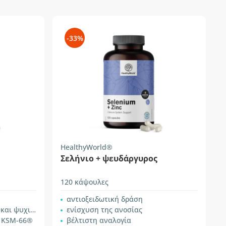
-33%
HealthyWorld®
Σελήνιο + ψευδάργυρος
120 κάψουλες
αντιοξειδωτική δράση
ής απόδοσης
ενίσχυση της ανοσίας
α KSM-66®
βέλτιστη αναλογία