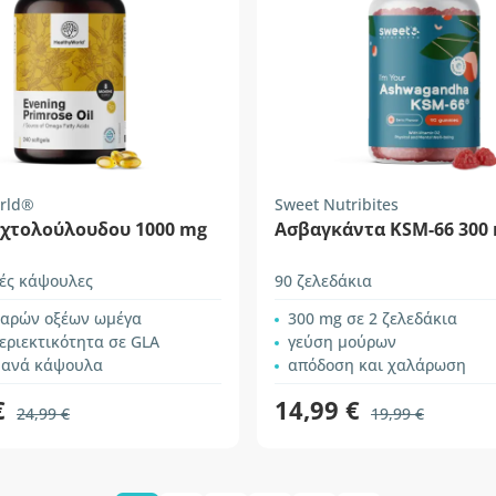
rld®
Sweet Nutribites
υχτολούλουδου 1000 mg
Ασβαγκάντα KSM-66 300
ές κάψουλες
90 ζελεδάκια
παρών οξέων ωμέγα
300 mg σε 2 ζελεδάκια
εριεκτικότητα σε GLA
γεύση μούρων
 ανά κάψουλα
απόδοση και χαλάρωση
€
14,99 €
24,99 €
19,99 €