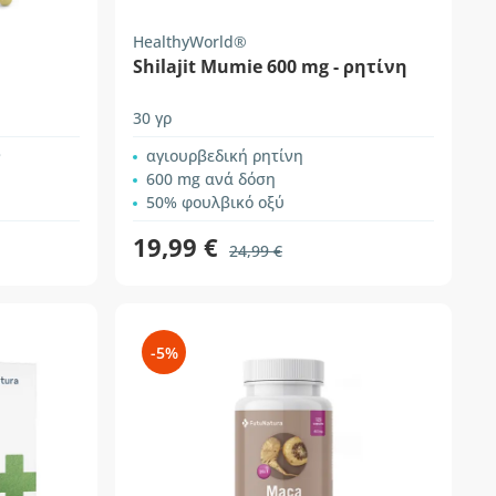
HealthyWorld®
Shilajit Mumie 600 mg - ρητίνη
30 γρ
αγιουρβεδική ρητίνη
600 mg ανά δόση
50% φουλβικό οξύ
19,99 €
24,99 €
-5%