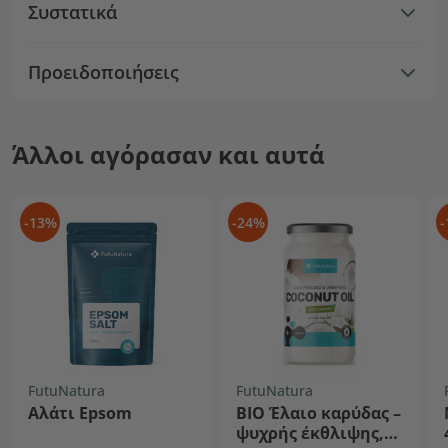
Συστατικά
Προειδοποιήσεις
Άλλοι αγόρασαν και αυτά
-13%
-24%
-
FutuNatura
FutuNatura
Αλάτι Epsom
BIO Έλαιο καρύδας –
ψυχρής έκθλιψης,