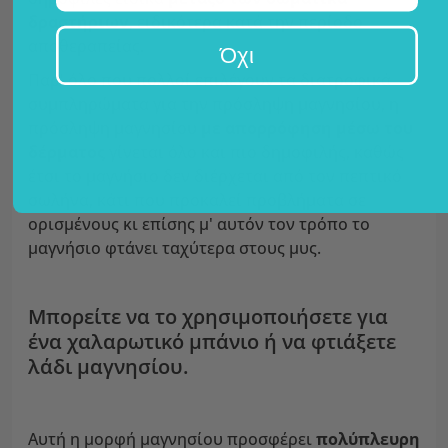
δραστήριων
, ειδικότερα κατά την περίοδο
αποθεραπείας.
Όχι
Παρ' όλο που πολλοί επιλέγουν τα διατροφικά
συμπληρώματα για την πρόσληψη μαγνησίου, η
πρόσληψη μαγνησίου
με απορρόφηση μέσω του
δέρματος
γίνεται όλο και πιο δημοφιλής, καθώς
έτσι το μαγνήσιο δεν διέρχεται από τον πεπτικό
σωλήνα, κάτι που προκαλεί προβλήματα σε
ορισμένους κι επίσης μ' αυτόν τον τρόπο το
μαγνήσιο φτάνει ταχύτερα στους μυς.
Μπορείτε να το χρησιμοποιήσετε για
ένα χαλαρωτικό μπάνιο ή να φτιάξετε
λάδι μαγνησίου.
Αυτή η μορφή μαγνησίου προσφέρει
πολύπλευρη