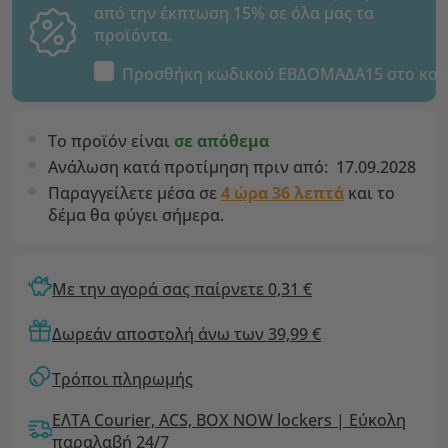
από την έκπτωση 15% σε όλα μας τα
προϊόντα.
Προσθήκη κωδικού
ΕΒΔΟΜΑΔΑ15
στο καλ
Το προϊόν είναι
σε απόθεμα
Ανάλωση κατά προτίμηση πριν από:
17.09.2028
Παραγγείλετε μέσα σε
4 ώρα 36 λεπτά
και το
δέμα θα φύγει σήμερα.
Με την αγορά σας παίρνετε 0,31 €
Δωρεάν αποστολή άνω των 39,99 €
Τρόποι πληρωμής
ΕΛΤΑ Courier, ACS, BOX NOW lockers | Εύκολη
παραλαβή 24/7