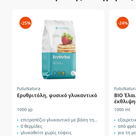
-25%
-24%
FutuNatura
FutuNatur
Ερυθριτόλη, φυσικό γλυκαντικό
BIO Έλαι
έκθλιψη
1000 γρ
1000 ml
επιτραπέζιο γλυκαντικό με βάση την ερυθριτόλη
εξαιρετι
0 θερμίδες
από φρέ
γλυκαθείτε χωρίς τύψεις
για τη μαγε