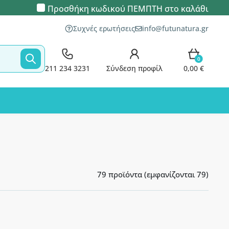
Προσθήκη κωδικού
ΠΕΜΠΤΗ
στο καλάθι
Συχνές ερωτήσεις
info@futunatura.gr
0
211 234 3231
Σύνδεση προφίλ
0,00 €
79 προϊόντα (εμφανίζονται 79)