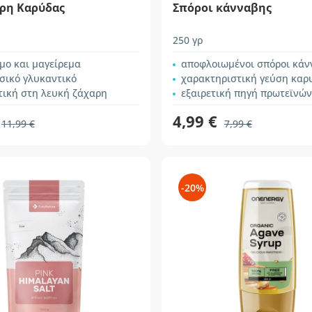
αρη Καρύδας
Σπόροι κάνναβης
250 γρ
μο και μαγείρεμα
αποφλοιωμένοι σπόροι κάν
σικό γλυκαντικό
χαρακτηριστική γεύση καρ
τική στη λευκή ζάχαρη
εξαιρετική πηγή πρωτεϊνών
4,99 €
11,99 €
7,99 €
-20%