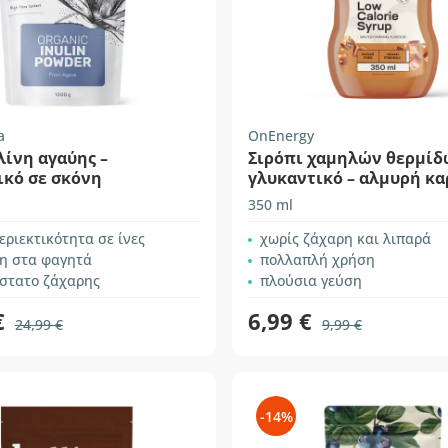
a
OnEnergy
λίνη αγαύης –
Σιρόπι χαμηλών θερμίδ
ικό σε σκόνη
γλυκαντικό – αλμυρή κ
350 ml
ριεκτικότητα σε ίνες
χωρίς ζάχαρη και λιπαρά
η στα φαγητά
πολλαπλή χρήση
στατο ζάχαρης
πλούσια γεύση
€
6,99 €
24,99 €
9,99 €
-14%