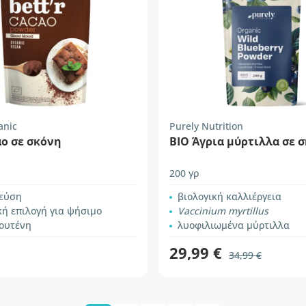
anic
Purely Nutrition
ο σε σκόνη
BIO Άγρια μύρτιλλα σε 
200 γρ
γεύση
βιολογική καλλιέργεια
κή επιλογή για ψήσιμο
Vaccinium myrtillus
λουτένη
λυοφιλιωμένα μύρτιλλα
29,99 €
34,99 €