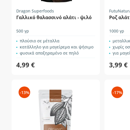
Dragon Superfoods
FutuNatur
Γαλλικό θαλασσινό αλάτι - ψιλό
Ροζ αλάτ
500 γρ
1000 γρ
πλούσιο σε μέταλλα
μεταλλικ
κατάλληλο για μαγείρεμα και ψήσιμο
χωρίς ο
φυσικά αποξηραμένο σε πηλό
για μαγε
4,99 €
3,99 €
-13%
-17%