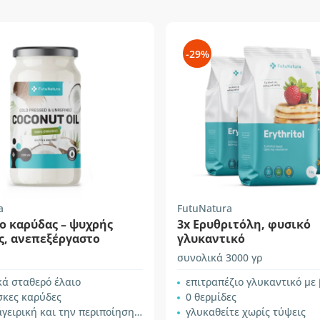
-29%
a
FutuNatura
ο καρύδας – ψυχρής
3x Ερυθριτόλη, φυσικό
ς, ανεπεξέργαστο
γλυκαντικό
συνολικά 3000 γρ
κά σταθερό έλαιο
επιτραπέζιο γλυκαντικό με βάση την
σκες καρύδες
0 θερμίδες
ιρική και την περιποίηση του δέρματος
γλυκαθείτε χωρίς τύψεις