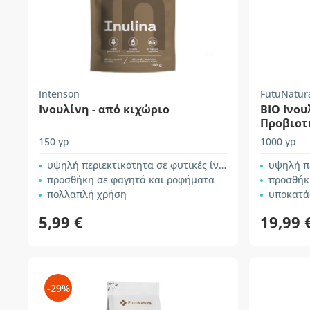
Intenson
FutuNatur
Ινουλίνη - από κιχώριο
ΒΙΟ Iνου
Προβιοτ
150 γρ
1000 γρ
υψηλή περιεκτικότητα σε φυτικές ίνες
υψηλή πε
προσθήκη σε φαγητά και ροφήματα
προσθήκ
πολλαπλή χρήση
υποκατά
5,99 €
19,99 
-29%