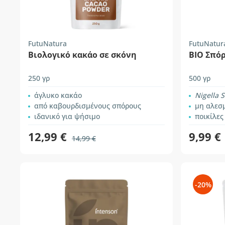
FutuNatura
FutuNatur
Βιολογικό κακάο σε σκόνη
BIO Σπό
250 γρ
500 γρ
άγλυκο κακάο
Nigella S
από καβουρδισμένους σπόρους
μη αλεσ
ιδανικό για ψήσιμο
ποικίλες
12,99 €
9,99 €
14,99 €
-20%