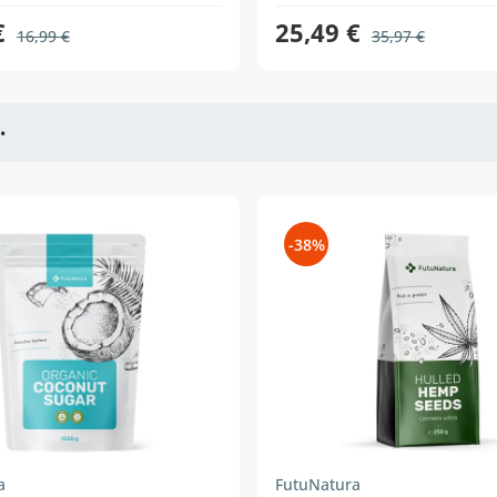
€
25,49 €
16,99 €
35,97 €
•
-38%
a
FutuNatura