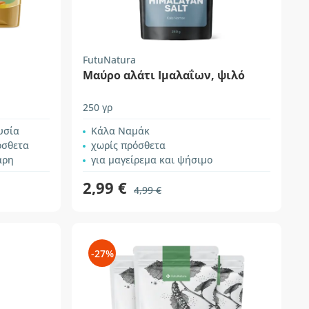
FutuNatura
Μαύρο αλάτι Ιμαλαΐων, ψιλό
250 γρ
υσία
Κάλα Ναμάκ
όσθετα
χωρίς πρόσθετα
αρη
για μαγείρεμα και ψήσιμο
2,99 €
4,99 €
-27%