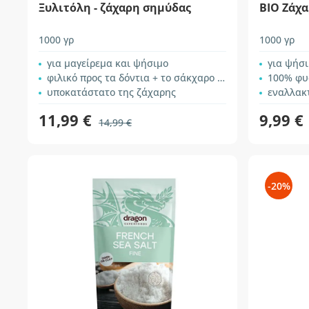
Ξυλιτόλη - ζάχαρη σημύδας
ΒΙΟ Ζάχ
1000 γρ
1000 γρ
για μαγείρεμα και ψήσιμο
για ψήσι
φιλικό προς τα δόντια + το σάκχαρο του αίματος
100% φυ
υποκατάστατο της ζάχαρης
εναλλακ
11,99 €
9,99 €
14,99 €
-20%