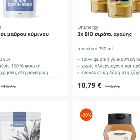
a
OnEnergy
ροι μαύρου κύμινου
3x ΒΙΟ σιρόπι αγαύης
συνολικά 750 ml
ativa
100% φυσική γλυκαντική ο
μένη, 100 % φυσική
χωρίς αλλεργιογόνα και πρ
 χρήσεις στη μαγειρική
εναλλακτική λύση στη ζάχ
10,79 €
11,99 €
14,97 €
-30%