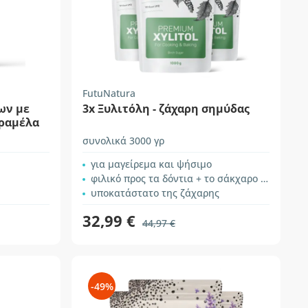
FutuNatura
ων με
3x Ξυλιτόλη - ζάχαρη σημύδας
αραμέλα
συνολικά 3000 γρ
για μαγείρεμα και ψήσιμο
φιλικό προς τα δόντια + το σάκχαρο του αίματος
υποκατάστατο της ζάχαρης
32,99 €
44,97 €
-49%