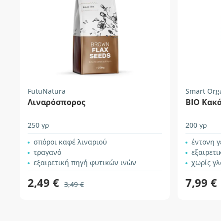
FutuNatura
Smart Org
Λιναρόσπορος
BIO Κακά
250 γρ
200 γρ
σπόροι καφέ λιναριού
έντονη 
τραγανό
εξαιρετι
εξαιρετική πηγή φυτικών ινών
χωρίς γ
2,49 €
7,99 €
3,49 €