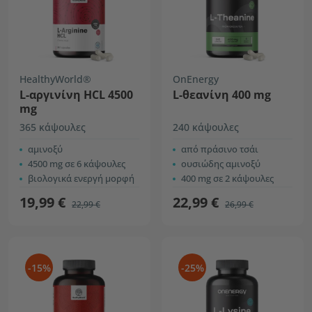
HealthyWorld®
OnEnergy
L-αργινίνη HCL 4500
L-θεανίνη 400 mg
mg
365 κάψουλες
240 κάψουλες
αμινοξύ
από πράσινο τσάι
4500 mg σε 6 κάψουλες
ουσιώδης αμινοξύ
βιολογικά ενεργή μορφή
400 mg σε 2 κάψουλες
19,99 €
22,99 €
22,99 €
26,99 €
-15%
-25%