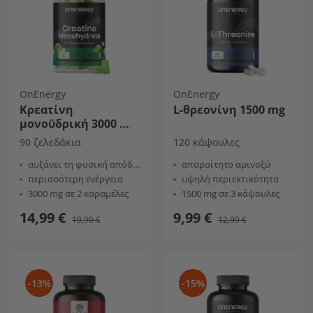
OnEnergy
OnEnergy
Κρεατίνη
L-θρεονίνη 1500 mg
μονοϋδρική 3000 mg
– μήλο
90 ζελεδάκια
120 κάψουλες
αυξάνει τη φυσική απόδοση
απαραίτητο αμινοξύ
περισσότερη ενέργεια
υψηλή περιεκτικότητα
3000 mg σε 2 καραμέλες
1500 mg σε 3 κάψουλες
14,99 €
9,99 €
19,99 €
12,99 €
-13%
-15%