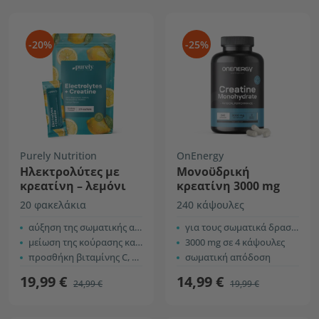
-20%
-25%
Purely Nutrition
OnEnergy
Ηλεκτρολύτες με
Μονοϋδρική
κρεατίνη – λεμόνι
κρεατίνη 3000 mg
20 φακελάκια
240 κάψουλες
αύξηση της σωματικής απόδοσης
για τους σωματικά δραστήριους
μείωση της κούρασης και της κόπωσης
3000 mg σε 4 κάψουλες
προσθήκη βιταμίνης C, B6 και B12
σωματική απόδοση
19,99 €
14,99 €
24,99 €
19,99 €