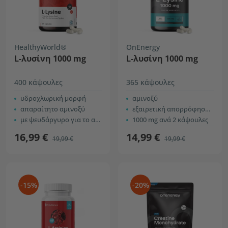
HealthyWorld®
OnEnergy
L-λυσίνη 1000 mg
L-λυσίνη 1000 mg
400 κάψουλες
365 κάψουλες
υδροχλωρική μορφή
αμινοξύ
απαραίτητο αμινοξύ
εξαιρετική απορρόφηση και χρήση
με ψευδάργυρο για το ανοσοποιητικό σύστημα
1000 mg ανά 2 κάψουλες
16,99 €
14,99 €
19,99 €
19,99 €
-15%
-20%