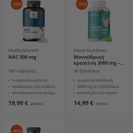
-20%
-25%
HealthyWorld®
Sweet Nutribites
NAC 500 mg
Μονοϋδρική
κρεατίνη 3000 mg –
μήλο
180 κάψουλες
90 ζελεδάκια
Ν-ακετυλοκυστεΐνη
σωματική απόδοση
πρόδρομης γλουταθειόνης
3000 mg σε 2 ζελεδάκια
αποτελεσματική απορρόφηση
κατάλληλο για vegans
19,99 €
14,99 €
24,99 €
19,99 €
-40%