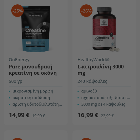
-25%
-26%
OnEnergy
HealthyWorld®
Pure μονοϋδρική
L-κιτρουλίνη 3000
κρεατίνη σε σκόνη
mg
500 γρ
240 κάψουλες
μικρονισμένη μορφή
αμινοξύ
σωματική απόδοση
σχηματισμός οξειδίου του αζώτου
άριστη υδατοδιαλυτότητα
3000 mg σε 4 κάψουλες
14,99 €
16,99 €
19,99 €
22,99 €