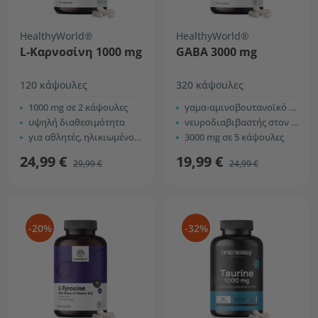
HealthyWorld®
HealthyWorld®
L-Καρνοσίνη 1000 mg
GABA 3000 mg
120 κάψουλες
320 κάψουλες
1000 mg σε 2 κάψουλες
γαμα-αμινοβουτανοϊκό οξύ
υψηλή διαθεσιμότητα
νευροδιαβιβαστής στον εγκέφαλο
για αθλητές, ηλικιωμένους, κ.α.
3000 mg σε 5 κάψουλες
24,99 €
19,99 €
29,99 €
24,99 €
-20%
-32%