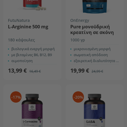
FutuNatura
OnEnergy
L-Arginine 500 mg
Pure μονοϋδρική
κρεατίνη σε σκόνη
180 κάψουλες
1000 γρ
βιολογικά ενεργή μορφή
μικρονισμένη μορφή
με βιταμίνες B6, B12, B9
σωματική απόδοση
αιμοποίηση
εξαιρετική διαλυτότητα στο νερό
13,99 €
19,99 €
16,49 €
24,99 €
-17%
-20%