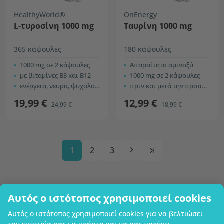
HealthyWorld®
OnEnergy
L-τυροσίνη 1000 mg
Ταυρίνη 1000 mg
365 κάψουλες
180 κάψουλες
1000 mg σε 2 κάψουλες
Απαραίτητο αμινοξύ
με βιταμίνες B3 και B12
1000 mg σε 2 κάψουλες
ενέργεια, νευρά, ψυχολογική λειτουργία
πριν και μετά την προπόνηση
19,99 €
12,99 €
24,99 €
18,99 €
1
2
3
Αυτός ο ιστότοπος χρησιμοποιεί cookies
Επωνυμία επιχείρησης
Αυτός ο ιστότοπος χρησιμοποιεί cookies για να βελτιώσει