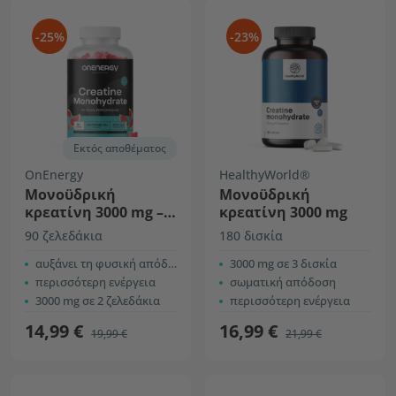
-25%
-23%
Εκτός αποθέματος
OnEnergy
HealthyWorld®
Μονοϋδρική
Mονοϋδρική
κρεατίνη 3000 mg –
κρεατίνη 3000 mg
καρπούζι
90 ζελεδάκια
180 δισκία
αυξάνει τη φυσική απόδοση
3000 mg σε 3 δισκία
περισσότερη ενέργεια
σωματική απόδοση
3000 mg σε 2 ζελεδάκια
περισσότερη ενέργεια
14,99 €
16,99 €
19,99 €
21,99 €