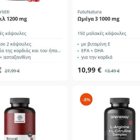
rld®
FutuNatura
ιλ 1200 mg
Ωμέγα 3 1000 mg
ές κάψουλες
150 μαλακές κάψουλες
 σε 2 κάψουλες
με βιταμίνη Ε
α της καρδιάς και του ήπατος
EPA + DHA
 + ασταξανθίνη
για την καρδιά
€
10,99 €
27,99 €
13,49 €
-8%