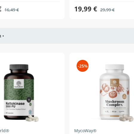
€
19,99 €
16,49 €
29,99 €
 •
-25%
rld®
MycoWay®