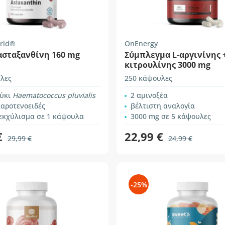
rld®
OnEnergy
ασταξανθίνη 160 mg
Σύμπλεγμα L-αργινίνης +
κιτρουλίνης 3000 mg
λες
250 κάψουλες
φύκι
Haematococcus pluvialis
2 αμινοξέα
αροτενοειδές
βέλτιστη αναλογία
εκχύλισμα σε 1 κάψουλα
3000 mg σε 5 κάψουλες
€
22,99 €
29,99 €
24,99 €
-25%