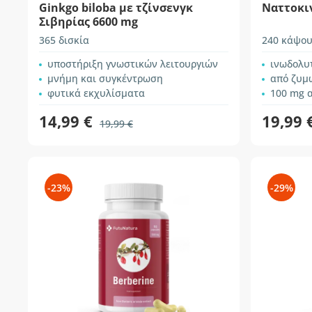
Ginkgo biloba με τζίνσενγκ
Ναττοκι
Σιβηρίας 6600 mg
365 δισκία
240 κάψου
υποστήριξη γνωστικών λειτουργιών
ινωδολυ
μνήμη και συγκέντρωση
από ζυμ
φυτικά εκχυλίσματα
100 mg 
14,99 €
19,99 
19,99 €
-23%
-29%