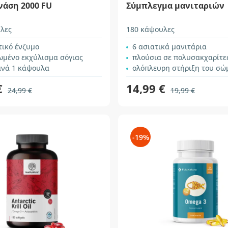
νάση 2000 FU
Σύμπλεγμα μανιταριών
λες
180 κάψουλες
τικό ένζυμο
6 ασιατικά μανιτάρια
ωμένο εκχύλισμα σόγιας
πλούσια σε πολυσακχαρίτε
ανά 1 κάψουλα
ολόπλευρη στήριξη του σώ
€
14,99 €
24,99 €
19,99 €
-19%