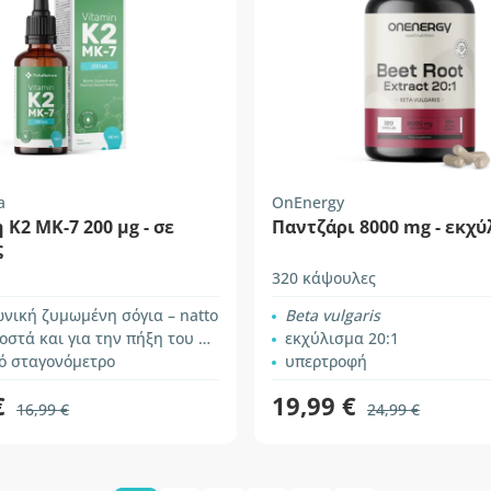
a
OnEnergy
 K2 MK-7 200 µg - σε
Παντζάρι 8000 mg - εκχ
ς
320 κάψουλες
νική ζυμωμένη σόγια – natto
Beta vulgaris
στά και για την πήξη του αίματος
εκχύλισμα 20:1
ό σταγονόμετρο
υπερτροφή
€
19,99 €
16,99 €
24,99 €