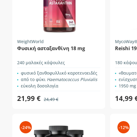
WeightWorld
MycoWay
Φυσική ασταξανθίνη 18 mg
Reishi 1
240 μαλακές κάψουλες
180 κάψου
φυσικό ξανθοφυλλικό καροτενοειδές
«θαυματ
από το φύκι
Haematococcus Pluvialis
ενίσχυση 
εύκολη δοσολογία
1950 mg
21,99 €
14,99 
24,49 €
-24%
-12%