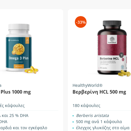
-33%
a
HealthyWorld®
Plus 1000 mg
Βερβερίνη HCL 500 mg
ές κάψουλες
180 κάψουλες
 και 25 % DHA
Berberis aristata
 DHA
500 mg ανά 1 κάψουλα
καρδιά και τον εγκέφαλο
έλεγχος γλυκόζης στο αίμα