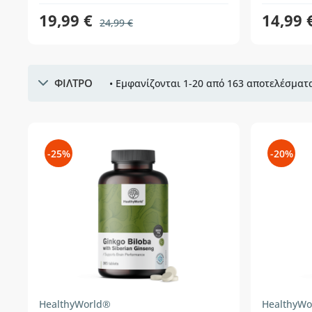
19,99 €
14,99 
24,99 €
ΦΙΛΤΡΟ
• Εμφανίζονται 1-20 από 163 αποτελέσματα
-25%
-20%
HealthyWorld®
HealthyWo