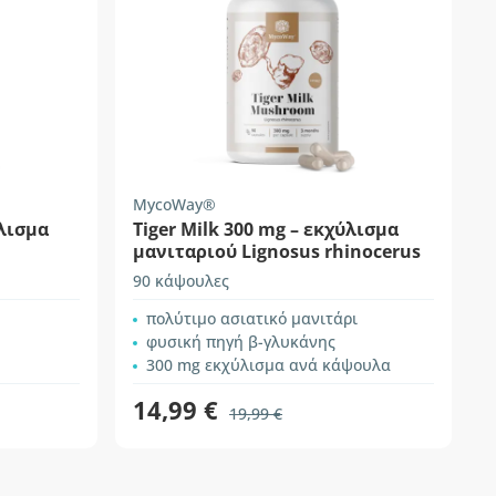
MycoWay®
ύλισμα
Tiger Milk 300 mg – εκχύλισμα
μανιταριού Lignosus rhinocerus
90 κάψουλες
πολύτιμο ασιατικό μανιτάρι
φυσική πηγή β-γλυκάνης
300 mg εκχύλισμα ανά κάψουλα
14,99 €
19,99 €