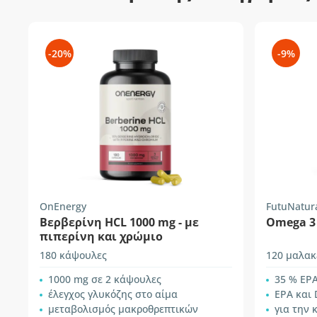
-20%
-9%
OnEnergy
FutuNatur
Βερβερίνη HCL 1000 mg - με
Omega 3 
πιπερίνη και χρώμιο
180 κάψουλες
120 μαλακ
1000 mg σε 2 κάψουλες
35 % ΕPA
έλεγχος γλυκόζης στο αίμα
ΕPA και
μεταβολισμός μακροθρεπτικών
για την 