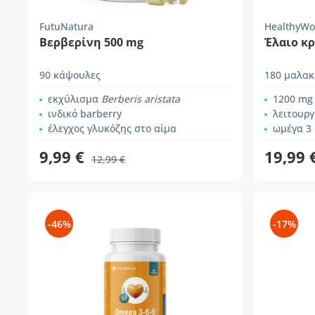
FutuNatura
HealthyWo
Βερβερίνη 500 mg
Έλαιο κρ
90 κάψουλες
180 μαλακ
εκχύλισμα
Berberis aristata
1200 mg
ινδικό barberry
λειτουργί
έλεγχος γλυκόζης στο αίμα
ωμέγα 3
9,99 €
19,99 
12,99 €
-46%
-17%