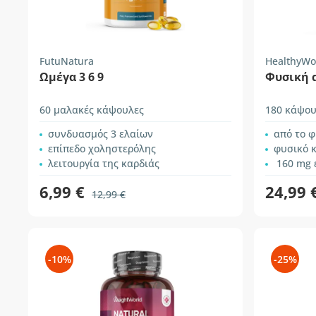
FutuNatura
HealthyWo
Ωμέγα 3 6 9
Φυσική 
60 μαλακές κάψουλες
180 κάψου
συνδυασμός 3 ελαίων
από το 
επίπεδο χοληστερόλης
φυσικό κ
λειτουργία της καρδιάς
160 mg 
6,99 €
24,99 
12,99 €
-10%
-25%