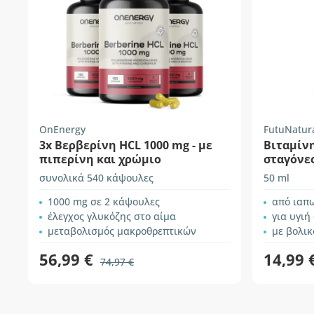
OnEnergy
FutuNatur
3x Βερβερίνη HCL 1000 mg - με
Βιταμίνη
πιπερίνη και χρώμιο
σταγόνε
συνολικά 540 κάψουλες
50 ml
1000 mg σε 2 κάψουλες
από ιαπω
έλεγχος γλυκόζης στο αίμα
για υγιή ο
μεταβολισμός μακροθρεπτικών
με βολικ
56,99 €
14,99 
74,97 €