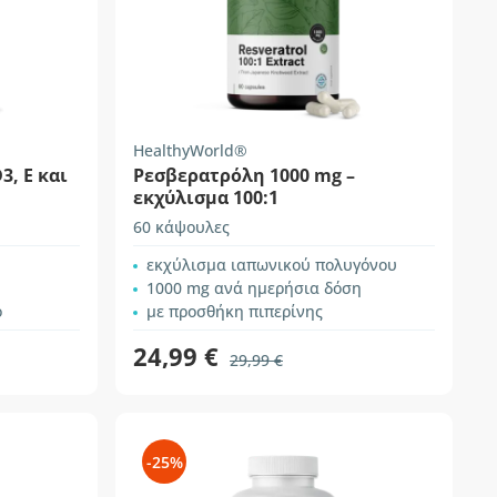
HealthyWorld®
3, E και
Ρεσβερατρόλη 1000 mg –
εκχύλισμα 100:1
60 κάψουλες
εκχύλισμα ιαπωνικού πολυγόνου
1000 mg ανά ημερήσια δόση
ο
με προσθήκη πιπερίνης
24,99 €
29,99 €
-25%