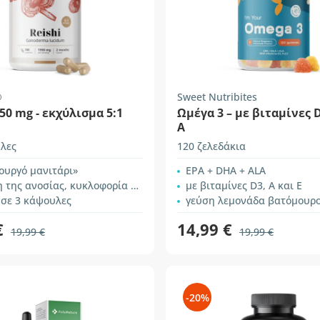
®
Sweet Nutribites
950 mg - εκχύλισμα 5:1
Ωμέγα 3 – με βιταμίνες D
A
λες
120 ζελεδάκια
ουργό μανιτάρι»
ΕPΑ + DHA + ALA
της ανοσίας, κυκλοφορία αίματος
με βιταμίνες D3, Α και Ε
 σε 3 κάψουλες
γεύση λεμονάδα βατόμουρ
€
14,99 €
19,99 €
19,99 €
-20%