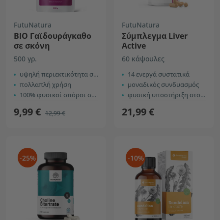
FutuNatura
FutuNatura
ΒΙΟ Γαϊδουράγκαθο
Σύμπλεγμα Liver
σε σκόνη
Active
500 γρ.
60 κάψουλες
υψηλή περιεκτικότητα σε φυτικές ίνες
14 ενεργά συστατικά
πολλαπλή χρήση
μοναδικός συνδυασμός
100% φυσικοί σπόροι σε σκόνη
φυσική υποστήριξη στο συκώτι
9,99 €
21,99 €
12,99 €
-25%
-10%