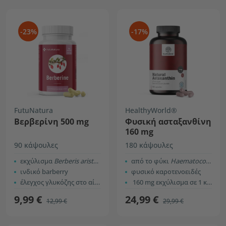
-23%
-17%
FutuNatura
HealthyWorld®
Βερβερίνη 500 mg
Φυσική ασταξανθίνη
160 mg
90 κάψουλες
180 κάψουλες
εκχύλισμα
Berberis aristata
από το φύκι
Haematococcus pluvialis
ινδικό barberry
φυσικό καροτενοειδές
έλεγχος γλυκόζης στο αίμα
160 mg εκχύλισμα σε 1 κάψουλα
9,99 €
24,99 €
12,99 €
29,99 €