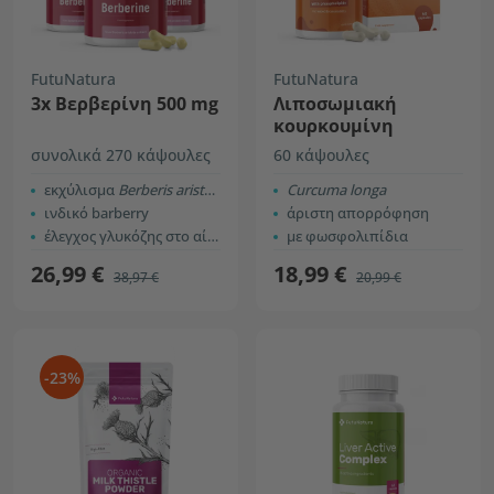
FutuNatura
FutuNatura
3x Βερβερίνη 500 mg
Λιποσωμιακή
κουρκουμίνη
συνολικά 270 κάψουλες
60 κάψουλες
εκχύλισμα
Berberis aristata
Curcuma longa
ινδικό barberry
άριστη απορρόφηση
έλεγχος γλυκόζης στο αίμα
με φωσφολιπίδια
26,99 €
18,99 €
38,97 €
20,99 €
-23%