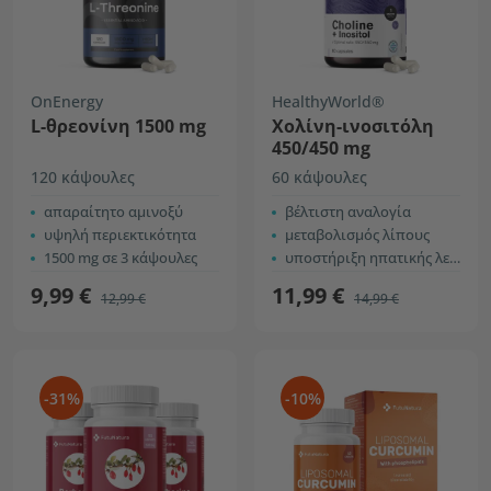
OnEnergy
HealthyWorld®
L-θρεονίνη 1500 mg
Χολίνη-ινοσιτόλη
450/450 mg
120 κάψουλες
60 κάψουλες
απαραίτητο αμινοξύ
βέλτιστη αναλογία
υψηλή περιεκτικότητα
μεταβολισμός λίπους
1500 mg σε 3 κάψουλες
υποστήριξη ηπατικής λειτουργίας
9,99 €
11,99 €
12,99 €
14,99 €
-31%
-10%