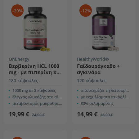
-20%
-12%
OnEnergy
HealthyWorld®
Βερβερίνη HCL 1000
Γαϊδουράγκαθο +
mg - με πιπερίνη και
αγκινάρα
χρώμιο
180 κάψουλες
120 κάψουλες
1000 mg σε 2 κάψουλες
υποστηρίζει τη λειτουργία του ήπατος
έλεγχος γλυκόζης στο αίμα
με εκχυλίσματα πικραλίδας και δεσμόδιου
μεταβολισμός μακροθρεπτικών
80% σιλυμαρίνης
19,99 €
14,99 €
24,99 €
16,99 €