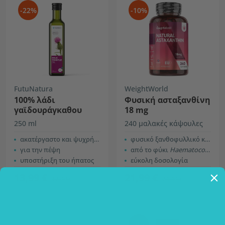
-22%
-10%
FutuNatura
WeightWorld
100% λάδι
Φυσική ασταξανθίνη
γαϊδουράγκαθου
18 mg
250 ml
240 μαλακές κάψουλες
ακατέργαστο και ψυχρής έκθλιψης
φυσικό ξανθοφυλλικό καροτενοειδές
για την πέψη
από το φύκι
Haematococcus Pluvialis
υποστήριξη του ήπατος
εύκολη δοσολογία
13,99 €
21,99 €
17,99 €
24,49 €
-25%