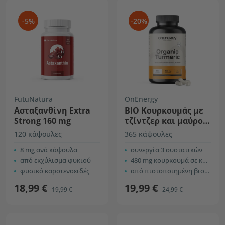
-5%
-20%
FutuNatura
OnEnergy
Ασταξανθίνη Extra
ΒIO Κουρκουμάς με
Strong 160 mg
τζίντζερ και μαύρο
πιπέρι
120 κάψουλες
365 κάψουλες
8 mg ανά κάψουλα
συνεργία 3 συστατικών
από εκχύλισμα φυκιού
480 mg κουρκουμά σε κάθε κάψουλα
φυσικό καροτενοειδές
από πιστοποιημένη βιολογική καλλιέργεια
18,99 €
19,99 €
19,99 €
24,99 €