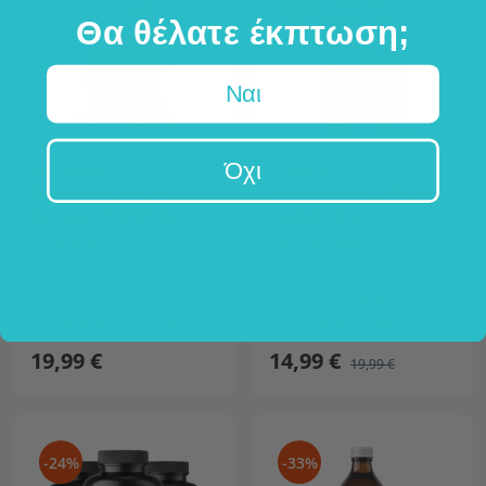
Θα θέλατε έκπτωση;
Ναι
Όχι
FutuNatura
OnEnergy
Κουρκουμίνη +
Κουρκουμάς 500 mg -
πιπερίνη 500 mg
εκχύλισμα
90 κάψουλες
180 κάψουλες
ισχυρή φόρμουλα
με μαύρο πιπέρι + τζίντζερ
εξαιρετική απορρόφηση
εκχύλισμα 50:1
950 mg κουρκουμίνης
υποστήριξη ήπατος, νευρικού και αναπνευστικού συστήματος, κ.λπ.
19,99 €
14,99 €
19,99 €
-24%
-33%