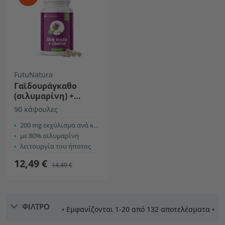
FutuNatura
Γαϊδουράγκαθο
(σιλυμαρίνη) +
χολίνη
90 κάψουλες
200 mg εκχύλισμα ανά κάψουλα
με 80% σιλυμαρίνη
λειτουργία του ήπατος
12,49 €
14,49 €
ΦΙΛΤΡΟ
• Εμφανίζονται 1-20 από 132 αποτελέσματα •