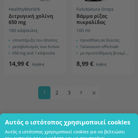
HealthyWorld®
FutuNatura Drops
Διτρυγική χολίνη
Βάμμα ρίζας
650 mg
πικραλίδας
180 κάψουλες
100 ml
υποστήριξη του ήπατος
προσθήκη σε δίαιτες
μεταβολισμός των λιπών
Taraxacum officinale
650 mg ανά 1 κάψουλα
με προστιθέμενη βιταμίνη B6
14,99 €
8,99 €
19,99 €
9,99 €
1
2
3
Αυτός ο ιστότοπος χρησιμοποιεί cookies
Επωνυμία επιχείρησης
Αυτός ο ιστότοπος χρησιμοποιεί cookies για να βελτιώσει