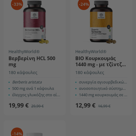
-33%
-24%
HealthyWorld®
HealthyWorld®
Βερβερίνη HCL 500
BIO Κουρκουμάς
mg
1440 mg - με τζίντζερ
και μαύρο πιπέρι
180 κάψουλες
180 κάψουλες
Berberis aristata
συνεργία αγιουρβεδικών συστατικών
500 mg ανά 1 κάψουλα
ανοσοποιητικό σύστημα, αναπνευστικό σύστημα, κυκλοφορικό σύστημα
έλεγχος γλυκόζης στο αίμα
1440 mg κουρκουμάς σε 2 κάψουλες
19,99 €
12,99 €
29,99 €
16,99 €
-14%