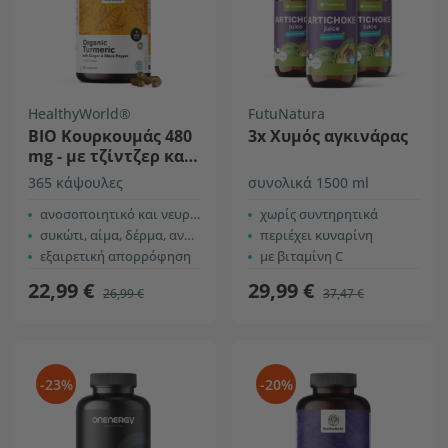
HealthyWorld®
FutuNatura
ΒΙΟ Κουρκουμάς 480
3x Χυμός αγκινάρας
mg - με τζίντζερ και
μαύρο πιπέρι
365 κάψουλες
συνολικά 1500 ml
ανοσοποιητικό και νευρικό σύστημα
χωρίς συντηρητικά
συκώτι, αίμα, δέρμα, αναπνευστικό
περιέχει κυναρίνη
εξαιρετική απορρόφηση
με βιταμίνη C
22,99 €
29,99 €
26,99 €
37,47 €
-23%
-20%