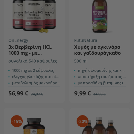
OnEnergy
FutuNatura
3x Βερβερίνη HCL
Χυμός με αγκινάρα
1000 mg - με
και γαϊδουράγκαθο
πιπερίνη και
συνολικά 540 κάψουλες
500 ml
χρώμιο
1000 mg σε 2 κάψουλες
πηγή σιλυμαρίνης και κιναρίνης
έλεγχος γλυκόζης στο αίμα
υποστήριξη του ήπατος + αποτοξίνωση
μεταβολισμός μακροθρεπτικών
με προσθήκη βιταμίνης C
56,99 €
9,99 €
74,97 €
14,99 €
-15%
-20%