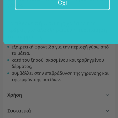
Όχι
γόνατα
.
Τα πλεονεκτήματα της χρήσης της
Κρέμας για ολοκληρωμένη περιποίηση
του δέρματος:
εξαιρετική φροντίδα για την περιοχή γύρω από
τα μάτια,
κατά του ξηρού, σκασμένου και τραβηγμένου
δέρματος,
συμβάλλει στην επιβράδυνση της γήρανσης και
της εμφάνισης ρυτίδων.
Χρήση
Συστατικά