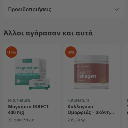
Προειδοποιήσεις
Άλλοι αγόρασαν και αυτά
-14%
-9%
FutuNatura
FutuNatura
Μαγνήσιο DIRECT
Κολλαγόνο
400 mg
Ομορφιάς – σκόνη
για ρόφημα
30 φακελάκια
239,50 γρ