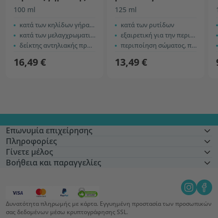
καροτίνη
100 ml
125 ml
κατά των κηλίδων γήρανσης
κατά των ρυτίδων
κατά των μελαγχρωματικών κηλίδων
εξαιρετική για την περιποίηση του ξηρού δέρματος
δείκτης αντηλιακής προστασίας SPF 10
περιποίηση σώματος, προσώπου, χεριών και νυχιών
16,49 €
13,49 €
Επωνυμία επιχείρησης
Πληροφορίες
Γίνετε μέλος
Βοήθεια και παραγγελίες
Δυνατότητα πληρωμής με κάρτα. Εγγυημένη προστασία των προσωπικών
σας δεδομένων μέσω κρυπτογράφησης SSL.