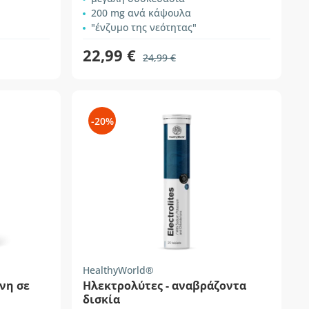
200 mg ανά κάψουλα
"ένζυμο της νεότητας"
22,99 €
24,99 €
-20%
HealthyWorld®
νη σε
Ηλεκτρολύτες - αναβράζοντα
δισκία