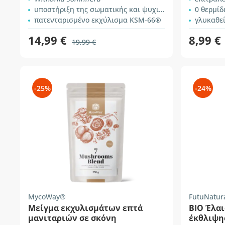
υποστήριξη της σωματικής και ψυχικής απόδοσης
0 θερμίδ
πατενταρισμένο εκχύλισμα KSM-66®
γλυκαθεί
14,99 €
8,99 €
19,99 €
-25%
-24%
MycoWay®
FutuNatur
Μείγμα εκχυλισμάτων επτά
BIO Έλαι
μανιταριών σε σκόνη
έκθλιψη