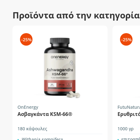
Προϊόντα από την κατηγορία
-25%
-25%
OnEnergy
FutuNatur
Ασβαγκάντα KSM-66®
Ερυθριτ
180 κάψουλες
1000 γρ
Withania somnifera
επιτραπέζιο