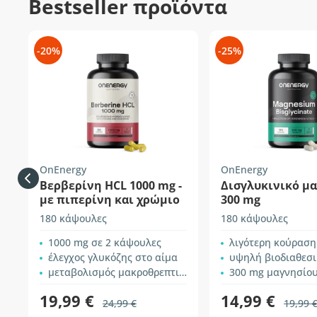
Bestseller προϊόντα
-20%
-25%
OnEnergy
OnEnergy
Βερβερίνη HCL 1000 mg -
Δισγλυκινικό μ
με πιπερίνη και χρώμιο
300 mg
180 κάψουλες
180 κάψουλες
1000 mg σε 2 κάψουλες
λιγότερη κούραση + μυϊκό + ν
έλεγχος γλυκόζης στο αίμα
υψηλή βιοδιαθεσ
μεταβολισμός μακροθρεπτικών
300 mg μαγνησίου σε 
19,99 €
14,99 €
24,99 €
19,99 