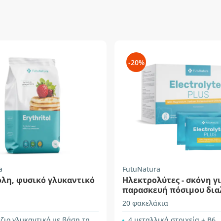
-20%
a
FutuNatura
όλη, φυσικό γλυκαντικό
Ηλεκτρολύτες - σκόνη γ
παρασκευή πόσιμου δια
20 φακελάκια
 γλυκαντικό με βάση την ερυθριτόλη
4 μεταλλικά στοιχεία + B6