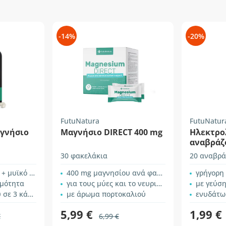
-14%
-20%
FutuNatura
FutuNatur
αγνήσιο
Μαγνήσιο DIRECT 400 mg
Ηλεκτρολ
αναβράζ
30 φακελάκια
20 αναβρά
ευρικό σύστημα
400 mg μαγνησίου ανά φακελάκι
γρήγορη
ιμότητα
για τους μύες και το νευρικό σύστημα
με γεύσ
3 κάψουλες
με άρωμα πορτοκαλιού
ενυδάτω
5,99 €
1,99 €
€
6,99 €