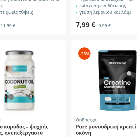
ες
ενίσχυση ενυδάτωσης
τε χωρίς τύψεις
γεύση λεμονιού και λάιμ
7,99 €
11,99 €
9,99 €
-25%
a
OnEnergy
ο καρύδας – ψυχρής
Pure μονοϋδρική κρεατί
ς, ανεπεξέργαστο
σκόνη