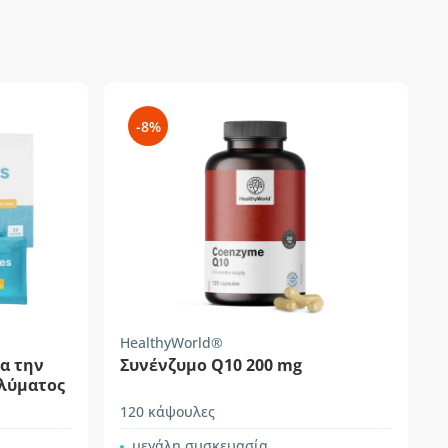
-8%
HealthyWorld®
ια την
Συνένζυμο Q10 200 mg
λύματος
120 κάψουλες
μεγάλη συσκευασία