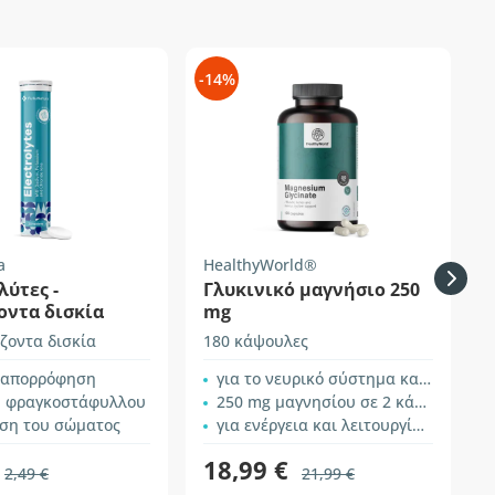
-14%
-
a
HealthyWorld®
H
ύτες -
Γλυκινικό μαγνήσιο 250
οντα δισκία
mg
ζοντα δισκία
180 κάψουλες
1
 απορρόφηση
για το νευρικό σύστημα και τους μύες
η φραγκοστάφυλλου
250 mg μαγνησίου σε 2 κάψουλες
ση του σώματος
για ενέργεια και λειτουργία των μυών
18,99 €
2,49 €
21,99 €