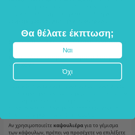
αποτελεί την καλύτερη εναλλακτική για τις
κάψουλες ζελατίνης - εξαιρετική επιλογή για
άτομα με χορτοφαγική ή βίγκαν διατροφή.
Θα θέλατε έκπτωση;
Κενές κάψουλες – για εύκολη δοσολογία
και
Ναι
κατανάλωση συμπληρώματα διατροφής
σε σκόνη!
Όχι
Τα μεγέθη των κενών κάψουλων κυμαίνονται από
1 (το μικρότερο) έως 000 (το μεγαλύτερο). Κατά την
επιλογή μεγέθους, είναι σημαντικό να
αποφασίσετε ανάλογα με το πόσο περιεχόμενο
θέλετε να γεμίσετε σε κάθε κάψουλα.
Αν χρησιμοποιείτε
καψουλιέρα
για το γέμισμα
των κάψουλων, πρέπει να προσέχετε να επιλέξετε