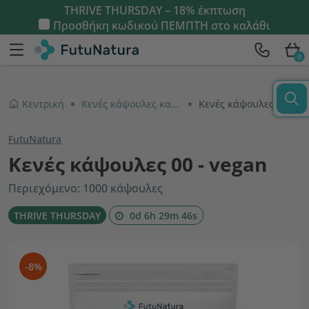
THRIVE THURSDAY – 18% έκπτωση
Προσθήκη κωδικού
ΠΕΜΠΤΗ
στο καλάθι
0
Κεντρική
Κενές κάψουλες και πληρωτικά
Κενές κάψουλες 00 - vegan
FutuNatura
Κενές κάψουλες 00 - vegan
Περιεχόμενο: 1000 κάψουλες
THRIVE THURSDAY
0d 6h 29m 45s
-8%