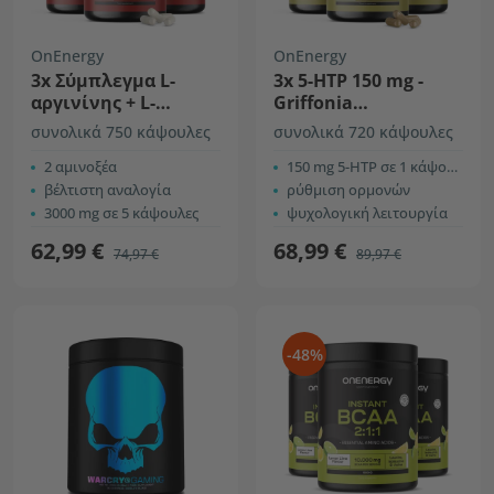
OnEnergy
OnEnergy
3x Σύμπλεγμα L-
3x 5-HTP 150 mg -
αργινίνης + L-
Griffonia
κιτρουλίνης 3000 mg
Simplicifolia
συνολικά 750 κάψουλες
συνολικά 720 κάψουλες
2 αμινοξέα
150 mg 5-HTP σε 1 κάψουλα
βέλτιστη αναλογία
ρύθμιση ορμονών
3000 mg σε 5 κάψουλες
ψυχολογική λειτουργία
62,99 €
68,99 €
74,97 €
89,97 €
-48%