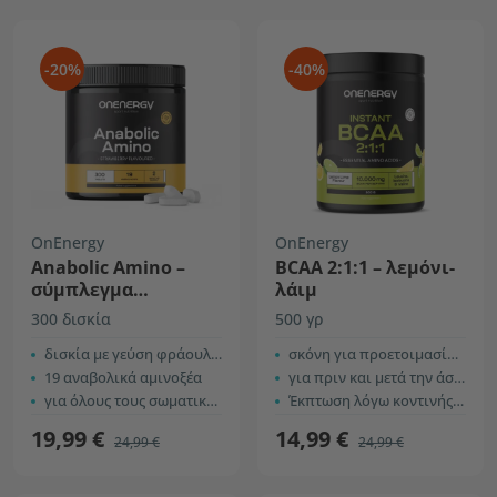
-20%
-40%
OnEnergy
OnEnergy
Anabolic Amino –
BCAA 2:1:1 – λεμόνι-
σύμπλεγμα
λάιμ
αναβολικών
300 δισκία
500 γρ
αμινοξέων
δισκία με γεύση φράουλας
σκόνη για προετοιμασία ροφήματος
19 αναβολικά αμινοξέα
για πριν και μετά την άσκηση
για όλους τους σωματικά δραστήριους
Έκπτωση λόγω κοντινής ημερομηνίας λήξης
19,99 €
14,99 €
24,99 €
24,99 €