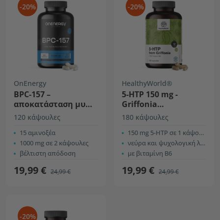
-20%
-20%
OnEnergy
HealthyWorld®
BPC-157 –
5-HTP 150 mg -
αποκατάσταση μυών
Griffonia
και αρθρώσεων
Simplicifolia
120 κάψουλες
180 κάψουλες
15 αμινοξέα
150 mg 5-HTP σε 1 κάψουλα
1000 mg σε 2 κάψουλες
νεύρα και ψυχολογική λειτουργία
βέλτιστη απόδοση
με βιταμίνη B6
19,99 €
19,99 €
24,99 €
24,99 €
-20%