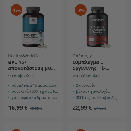
-15%
-8%
HealthyWorld®
OnEnergy
BPC-157 –
Σύμπλεγμα L-
αποκατάσταση μυών
αργινίνης + L-
και αρθρώσεων
κιτρουλίνης 3000 mg
90 κάψουλες
250 κάψουλες
σύμπλεγμα 15 αμινοξέων
2 αμινοξέα
συνολικά 1000 mg ανά δόση
βέλτιστη αναλογία
για σωματικά δραστήριους
3000 mg σε 5 κάψουλες
16,99 €
22,99 €
19,99 €
24,99 €