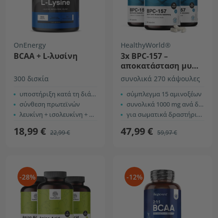
OnEnergy
HealthyWorld®
BCAA + L-λυσίνη
3x BPC-157 –
αποκατάσταση μυών
και αρθρώσεων
300 δισκία
συνολικά 270 κάψουλες
υποστήριξη κατά τη διάρκεια και μετά την προπόνηση
σύμπλεγμα 15 αμινοξέων
σύνθεση πρωτεϊνών
συνολικά 1000 mg ανά δόση
λευκίνη + ισολευκίνη + βαλίνη
για σωματικά δραστήριους
18,99 €
47,99 €
22,99 €
59,97 €
-28%
-12%