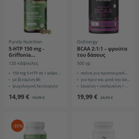
Purely Nutrition
OnEnergy
5-HTP 150 mg -
BCAA 2:1:1 – φρούτα
Griffonia
του δάσους
Simplicifolia
120 κάψουλες
500 γρ
150 mg 5-HTP σε 1 κάψουλα
σκόνη για προετοιμασία ροφήματος
με βιταμίνη B6
για πριν και μετά την άσκηση
ψυχολογική λειτουργία
λευκίνη + ισολευκίνη + βαλίνη
14,99 €
19,99 €
19,99 €
24,99 €
-35%