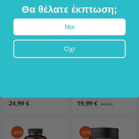
Θα θέλατε έκπτωση;
Ναι
Όχι
Sanct Bernhard
OnEnergy
Σύμπλεγμα
BCAA 2:1:1 Mega 700
αμινοξέων
mg
200 κάψουλες
400 κάψουλες
18 αμινοξέα
5600 mg BCAA την ημέρα
βιολογική αξία 137
για αθλητές και δραστήριους
κατάλληλο για όλες τις ηλικίες
λευκίνη + ισολευκίνη + βαλίνη
24,99 €
19,99 €
24,99 €
-25%
-20%