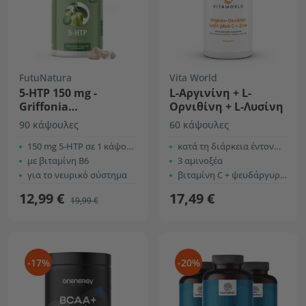
FutuNatura
Vita World
5-HTP 150 mg -
L-Αργινίνη + L-
Griffonia
Ορνιθίνη + L-Λυσίνη
Simplicifolia
90 κάψουλες
60 κάψουλες
150 mg 5-HTP σε 1 κάψουλα
κατά τη διάρκεια έντονων προπονήσεων
με βιταμίνη B6
3 αμινοξέα
για το νευρικό σύστημα
βιταμίνη C + ψευδάργυρος
12,99 €
17,49 €
19,99 €
-17%
-20%