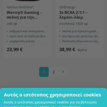
Genius Nutrition
OnEnergy
Warcry® Gaming –
3x BCAA 2:1:1 –
σκόνη για την
λεμόνι-λάιμ
παρασκευή
240 γρ
συνολικά 1500 γρ
ροφήματος, γεύση
Diablo’s Blood
ενέργεια και πνευματική απόδοση
σκόνη για προετοιμασία ροφήματος
πριν από το παίξιμο βιντεοπαιχνιδιών
για πριν και μετά την άσκηση
ευχάριστη γεύση
Έκπτωση λόγω κοντινής ημερομηνίας λήξης
23,99 €
38,99 €
74,97 €
1
2
Αυτός ο ιστότοπος χρησιμοποιεί cookies
Επωνυμία επιχείρησης
Αυτός ο ιστότοπος χρησιμοποιεί cookies για να βελτιώσει