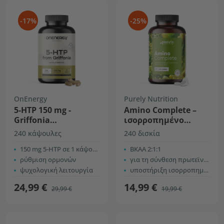
-17%
-25%
OnEnergy
Purely Nutrition
5-HTP 150 mg -
Amino Complete –
Griffonia
ισορροπημένο
Simplicifolia
σύμπλεγμα 12
240 κάψουλες
240 δισκία
αμινοξέων
150 mg 5-HTP σε 1 κάψουλα
ΒΚΑΑ 2:1:1
ρύθμιση ορμονών
για τη σύνθεση πρωτεϊνών στον οργανισμό
ψυχολογική λειτουργία
υποστήριξη ισορροπημένης διατροφής
24,99 €
14,99 €
29,99 €
19,99 €