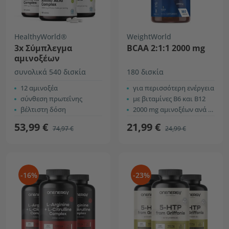
HealthyWorld®
WeightWorld
3x Σύμπλεγμα
BCAA 2:1:1 2000 mg
αμινοξέων
συνολικά 540 δισκία
180 δισκία
12 αμινοξέα
για περισσότερη ενέργεια
σύνθεση πρωτεΐνης
με βιταμίνες B6 και B12
βέλτιστη δόση
2000 mg αμινοξέων ανά δισκίο
53,99 €
21,99 €
74,97 €
24,99 €
-16%
-23%