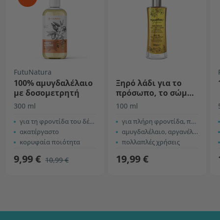
FutuNatura
100% αμυγδαλέλαιο
Ξηρό λάδι για το
με δοσομετρητή
πρόσωπο, το σώμα
και τα μαλλιά
300 ml
100 ml
για τη φροντίδα του δέρματος
για πλήρη φροντίδα, προστασία και λάμψη
ακατέργαστο
αμυγδαλέλαιο, αργανέλαιο και ρυζέλαιο
κορυφαία ποιότητα
πολλαπλές χρήσεις
9,99 €
19,99 €
10,99 €