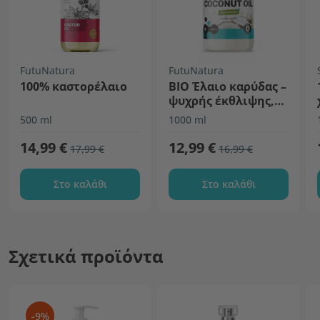
FutuNatura
FutuNatura
100% καστορέλαιο
BIO Έλαιο καρύδας –
ψυχρής έκθλιψης,
ανεπεξέργαστο
500 ml
1000 ml
14,99 €
12,99 €
17,99 €
16,99 €
Στο καλάθι
Στο καλάθι
Σχετικά προϊόντα
-9%