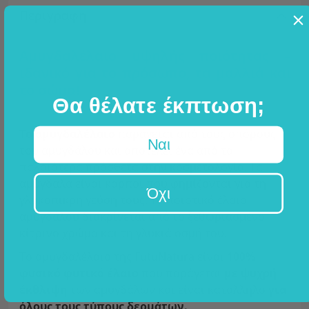
Περιγραφή
Αμυγδαλέλαιο υψηλής ποιότητας –
ιδανικό για το πρόσωπο, τα μαλλιά και
το σώμα!
Θα θέλατε έκπτωση;
Το αμυγδαλέλαιο
παράγεται από τους σπόρους
Ναι
του αμυγδάλου και αποτελεί ένα από τα
παλαιότερα πρόσθετα στην κοσμετολογία. Τα
αμύγδαλα είναι καρποί που φημίζονται για τη
Όχι
γλυκόπικρη γεύση τους. Το ποιοτικό έλαιο
αμυγδάλου διακρίνεται από το ξεθωριασμένο
κίτρινο χρώμα και τη γλυκιά οσμή του.
Το αμυγδαλέλαιο της FutuNatura είναι
100%
φυσικό φυτικό έλαιο
που παράγεται
με ψυχρή
έκθλιψη
των αμυγδάλων και είναι κατάλληλο
για
όλους τους τύπους δερμάτων.