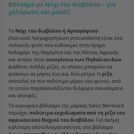
Βάλσαμο με Nύχι του διαβόλου – για
χαλάρωση και μασάζ.
Το
Νύχι του διαβόλου
ή Αρπαγόφυτο
(λατινικά
Harpagophytum procumbens
) είναι ένα
πολυετές φυτό που ευδοκιμεί στην έρημο
Καλαχάρι της Ναμίμπια και της Νότιας Αφρικής
και ανήκει στην
οικογένεια των Πηδαλιοειδών
.
Διαθέτει πολλές ρίζες, οι οποίες μπορούν να
φτάσουν σε μήκος έως και δύο μέτρα. Η
ρίζα
αποτελεί το πιο πολύτιμο μέρος του φυτού, από
το οποίο παρασκευάζονται διάφορα σκευάσματα
και αλοιφές.
Το κορυφαίο βάλσαμο της μάρκας Sanct Bernhard
περιέχει
πολύτιμα εκχυλίσματα από τη ρίζα του
αφρικανικού Νυχιού του διαβόλου
. Για ακόμη
καλύτερη αποτελεσματικότητα, στο βάλσαμο