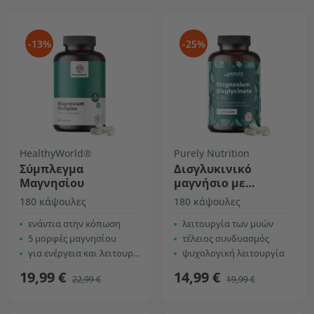
-13%
-25%
HealthyWorld®
Purely Nutrition
Σύμπλεγμα
Δισγλυκινικό
Μαγνησίου
μαγνήσιο με
βιταμίνη B6
180 κάψουλες
180 κάψουλες
ενάντια στην κόπωση
λειτουργία των μυών
5 μορφές μαγνησίου
τέλειος συνδυασμός
για ενέργεια και λειτουργία των μυών
ψυχολογική λειτουργία
19,99 €
14,99 €
22,99 €
19,99 €