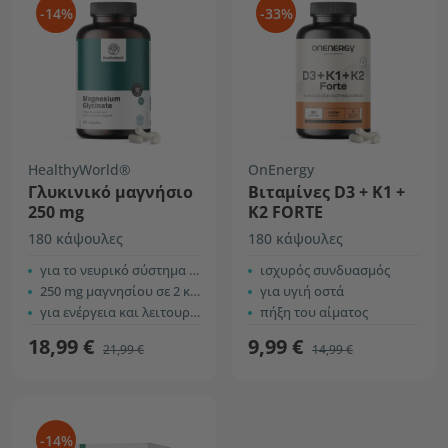
-14%
-33%
HealthyWorld®
OnEnergy
Γλυκινικό μαγνήσιο
Βιταμίνες D3 + K1 +
250 mg
K2 FORTE
180 κάψουλες
180 κάψουλες
για το νευρικό σύστημα και τους μύες
ισχυρός συνδυασμός
250 mg μαγνησίου σε 2 κάψουλες
για υγιή οστά
για ενέργεια και λειτουργία των μυών
πήξη του αίματος
18,99 €
9,99 €
21,99 €
14,99 €
-14%