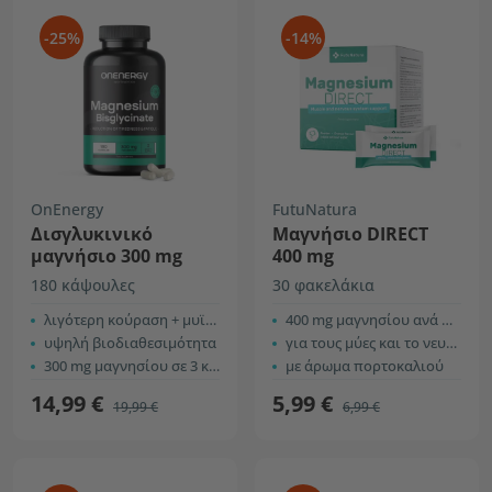
-25%
-14%
OnEnergy
FutuNatura
Δισγλυκινικό
Μαγνήσιο DIRECT
μαγνήσιο 300 mg
400 mg
180 κάψουλες
30 φακελάκια
λιγότερη κούραση + μυϊκό + νευρικό σύστημα
400 mg μαγνησίου ανά φακελάκι
υψηλή βιοδιαθεσιμότητα
για τους μύες και το νευρικό σύστημα
300 mg μαγνησίου σε 3 κάψουλες
με άρωμα πορτοκαλιού
14,99 €
5,99 €
19,99 €
6,99 €