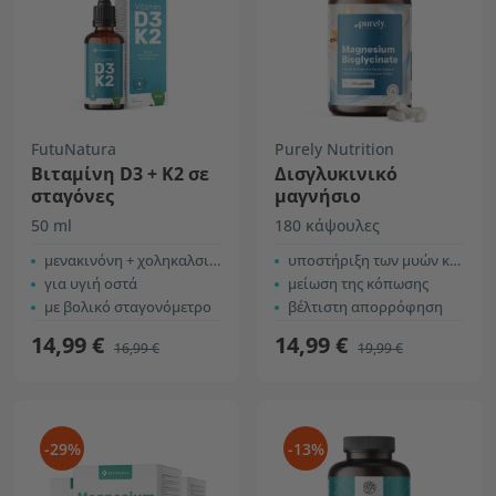
FutuNatura
Purely Nutrition
Βιταμίνη D3 + K2 σε
Δισγλυκινικό
σταγόνες
μαγνήσιο
50 ml
180 κάψουλες
μενακινόνη + χοληκαλσιφερόλη
υποστήριξη των μυών και του νευρικού συστήματος
για υγιή οστά
μείωση της κόπωσης
με βολικό σταγονόμετρο
βέλτιστη απορρόφηση
14,99 €
14,99 €
16,99 €
19,99 €
-29%
-13%