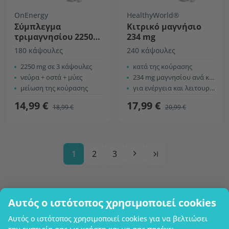
OnEnergy
HealthyWorld®
Σύμπλεγμα
Κιτρικό μαγνήσιο
τριμαγνησίου 2250
234 mg
mg
180 κάψουλες
240 κάψουλες
2250 mg σε 3 κάψουλες
κατά της κούρασης
νεύρα + οστά + μύες
234 mg μαγνησίου ανά κάψουλα
μείωση της κούρασης
για ενέργεια και λειτουργία των μυών
14,99 €
17,99 €
18,99 €
20,99 €
1
2
3
Αυτός ο ιστότοπος χρησιμοποιεί cookies
Επωνυμία επιχείρησης
Αυτός ο ιστότοπος χρησιμοποιεί cookies για να βελτιώσει