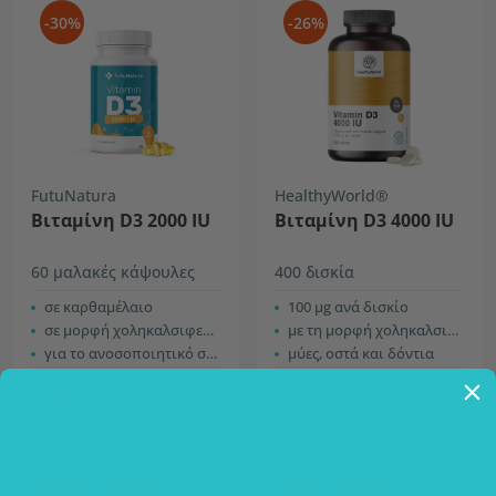
-30%
-26%
FutuNatura
HealthyWorld®
Βιταμίνη D3 2000 IU
Βιταμίνη D3 4000 IU
60 μαλακές κάψουλες
400 δισκία
σε καρθαμέλαιο
100 µg ανά δισκίο
σε μορφή χοληκαλσιφερόλης
με τη μορφή χοληκαλσιφερόλης
για το ανοσοποιητικό σύστημα
μύες, οστά και δόντια
6,99 €
16,99 €
9,99 €
22,99 €
-31%
-25%