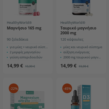
HealthyWorld®
HealthyWorld®
Μαγνήσιο 165 mg
Ταυρικό μαγνήσιο
2000 mg
90 ζελεδάκια
120 κάψουλες
για μύες + νευρικό σύστημα
μύες και νευρικό σύστημα
2 μορφές μαγνησίου
αύξηση ενέργειας
γεύση εσπεριδοειδών
2000 mg ταυρικού μαγνησίου ανά 4 κάψουλες
14,99 €
14,99 €
19,99 €
19,99 €
-22%
-45%