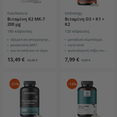
FutuNatura
OnEnergy
Βιταμίνη Κ2 ΜΚ-7
Βιταμίνη D3 + Κ1 +
200 μg
Κ2
180 κάψουλες
120 κάψουλες
εξαιρετική απορρόφηση για ενήλικες
μοναδικό σύμπλεγμα
μενακινόνη MK7
υγιή οστά
για τα οστά και το αίμα
φυσιολογική πήξη του αίματος
13,49 €
7,99 €
16,49 €
9,99 €
-21%
-14%