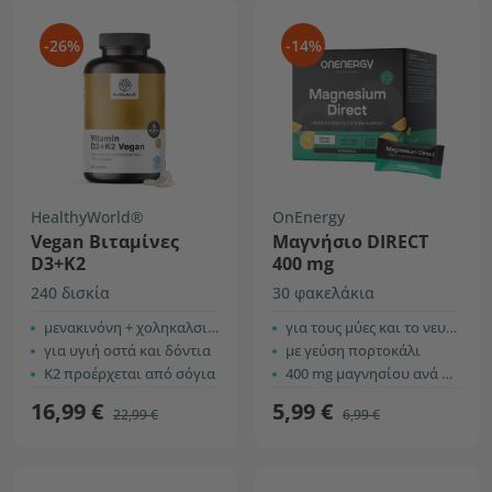
-26%
-14%
HealthyWorld®
OnEnergy
Vegan Βιταμίνες
Μαγνήσιο DIRECT
D3+K2
400 mg
240 δισκία
30 φακελάκια
μενακινόνη + χοληκαλσιφερόλη
για τους μύες και το νευρικό σύστημα
για υγιή οστά και δόντια
με γεύση πορτοκάλι
Κ2 προέρχεται από σόγια
400 mg μαγνησίου ανά φακελίσκο
16,99 €
5,99 €
22,99 €
6,99 €