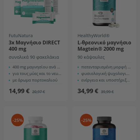
FutuNatura
HealthyWorld®
3x Μαγνήσιο DIRECT
L-θρεονικό μαγνήσιο
400 mg
Magtein® 2000 mg
συνολικά 90 φακελάκια
90 κάψουλες
400 mg μαγνησίου ανά φακελάκι
πατενταρισμένη μορφή μαγνησίου
για τους μύες και το νευρικό σύστημα
φυσιολογική ψυχολογική λειτουργία
με άρωμα πορτοκαλιού
ενέργεια και υποστήριξη του νευρικού συστήματος
14,99 €
34,99 €
20,97 €
39,99 €
-25%
-25%