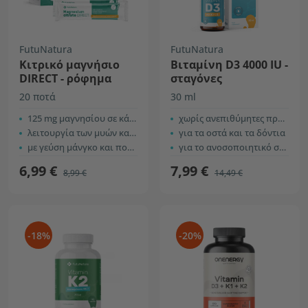
FutuNatura
FutuNatura
Κιτρικό μαγνήσιο
Βιταμίνη D3 4000 IU -
DIRECT - ρόφημα
σταγόνες
20 ποτά
30 ml
125 mg μαγνησίου σε κάθε ρόφημα
χωρίς ανεπιθύμητες προσθήκες
λειτουργία των μυών και αύξηση της ενέργειας
για τα οστά και τα δόντια
με γεύση μάνγκο και πορτοκάλι
για το ανοσοποιητικό σύστημα
6,99 €
7,99 €
8,99 €
14,49 €
-18%
-20%