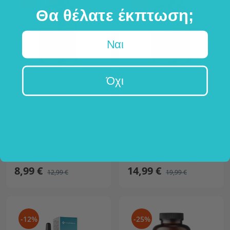
Θα θέλατε έκπτωση;
Ναι
Όχι
OnEnergy
OnEnergy
Τριπλό μαγνήσιο
Βιταμίνη Κ2 ΜΚ-7
90 κάψουλες
365 ταμπλέτες
δισγλυκινικό, οξείδιο και γαλακτικό
για τα οστά και το αίμα
μυς και νευρικό σύστημα
μενακινόνη ΜΚ-7
349 mg μαγνησίου ανά δόση
βέλτιστη απόδοση
8,99 €
14,99 €
12,99 €
19,99 €
-12%
-25%