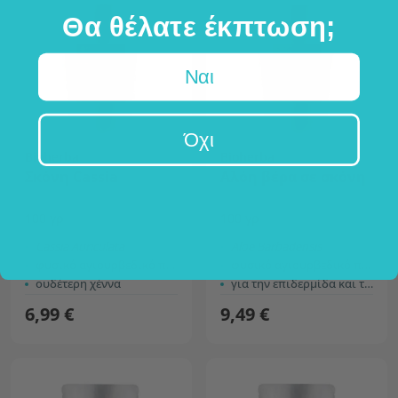
Θα θέλατε έκπτωση;
Ναι
Όχι
Bioherba
Bioherba
Σκόνη Cassia
Αλόη βέρα σε σκόνη
100 γρ
100 γρ
Cassia Auriculata
Aloe Barbadensis
φυσικό αγιουρβεδικό προϊόν
φυσικό αγιουρβεδικό προϊόν
ουδέτερη χέννα
για την επιδερμίδα και τα μαλλιά
6,99 €
9,49 €