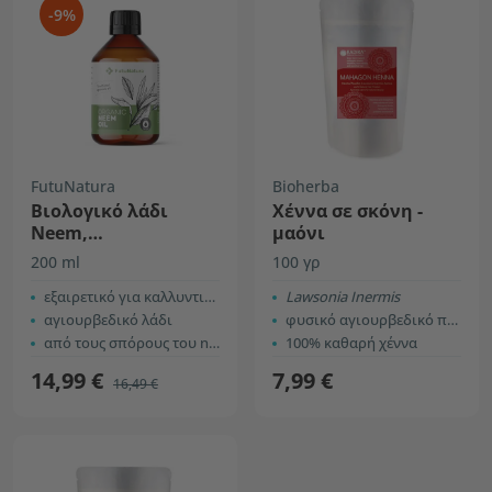
-9%
FutuNatura
Bioherba
Βιολογικό λάδι
Χέννα σε σκόνη -
Neem,
μαόνι
ψυχρής έκθλιψης
200 ml
100 γρ
εξαιρετικό για καλλυντικά
Lawsonia Inermis
αγιουρβεδικό λάδι
φυσικό αγιουρβεδικό προϊόν
από τους σπόρους του neem
100% καθαρή χέννα
14,99 €
7,99 €
16,49 €