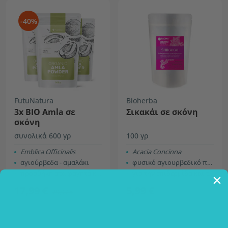
-40%
FutuNatura
Bioherba
3x ΒΙΟ Amla σε
Σικακάι σε σκόνη
σκόνη
συνολικά 600 γρ
100 γρ
Εmblica Officinalis
Acacia Concinna
αγιούρβεδα - αμαλάκι
φυσικό αγιουρβεδικό προϊόν
προσθήκη στα φαγητά και για φροντίδα των μαλλιών
για την επιδερμίδα και τα μαλλιά
17,99 €
5,99 €
29,97 €