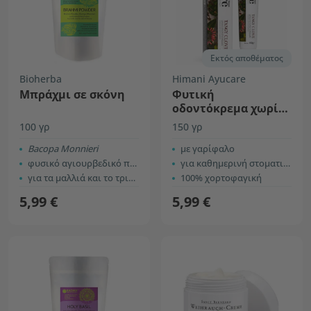
Εκτός αποθέματος
Bioherba
Himani Ayucare
Μπράχμι σε σκόνη
Φυτική
οδοντόκρεμα χωρίς
φθόριο
100 γρ
150 γρ
Bacopa Monnieri
με γαρίφαλο
φυσικό αγιουρβεδικό προϊόν
για καθημερινή στοματική υγιεινή
για τα μαλλιά και το τριχωτό της κεφαλής
100% χορτοφαγική
5,99 €
5,99 €