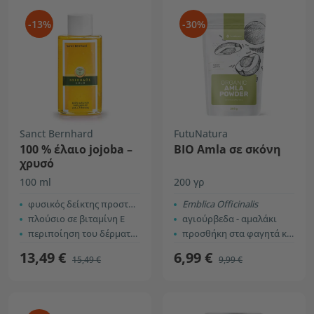
-13%
-30%
Sanct Bernhard
FutuNatura
100 % έλαιο jojoba –
ΒΙΟ Amla σε σκόνη
χρυσό
100 ml
200 γρ
φυσικός δείκτης προστασίας
Εmblica Officinalis
πλούσιο σε βιταμίνη Ε
αγιούρβεδα - αμαλάκι
περιποίηση του δέρματος και των μαλλιών
προσθήκη στα φαγητά και για φροντίδα των μαλλιών
13,49 €
6,99 €
15,49 €
9,99 €