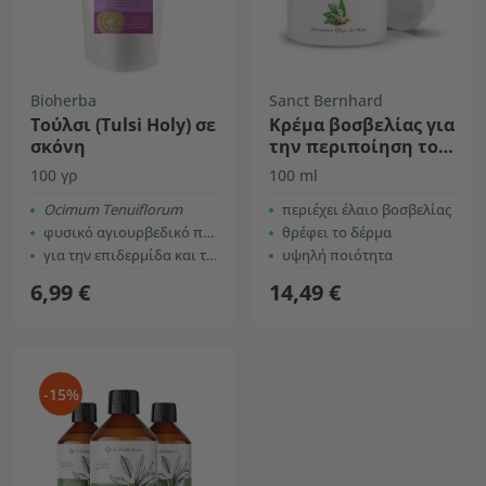
Bioherba
Sanct Bernhard
Τούλσι (Tulsi Holy) σε
Κρέμα βοσβελίας για
σκόνη
την περιποίηση του
δέρματος
100 γρ
100 ml
Ocimum Tenuiflorum
περιέχει έλαιο βοσβελίας
φυσικό αγιουρβεδικό προϊόν
θρέφει το δέρμα
για την επιδερμίδα και τα μαλλιά
υψηλή ποιότητα
6,99 €
14,49 €
-15%