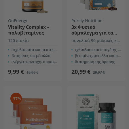
OnEnergy
Purely Nutrition
Vitality Complex –
3x Φυσικό
πολυβιταμίνες
σύμπλεγμα για τα
μάτια
120 δισκία
συνολικά 90 μαλακές κάψουλες
εκχυλίσματα και πεπτικά ένζυμα
ιχθυέλαιο και ο τ
αγέτης ο ορθοφυής
βιταμίνες και μέταλλα
βιταμίνες, μέταλλα και ρεσβερατρόλη
ενέργεια, αντοχή, προστασία
διατήρηση της όρασης
9,99 €
20,99 €
12,99 €
29,97 €
-37%