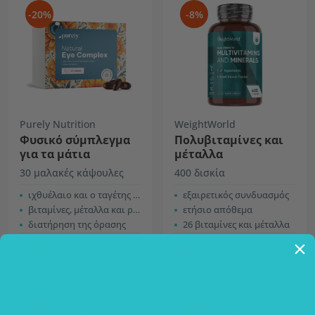
-20%
-8%
Purely Nutrition
WeightWorld
Φυσικό σύμπλεγμα
Πολυβιταμίνες και
για τα μάτια
μέταλλα
30 μαλακές κάψουλες
400 δισκία
ιχθυέλαιο και ο τ
αγέτης ο ορθοφυής
εξαιρετικός συνδυασμός
βιταμίνες, μέταλλα και ρεσβερατρόλη
ετήσιο απόθεμα
διατήρηση της όρασης
26 βιταμίνες και μέταλλα
7,99 €
23,49 €
9,99 €
25,49 €
-20%
-28%