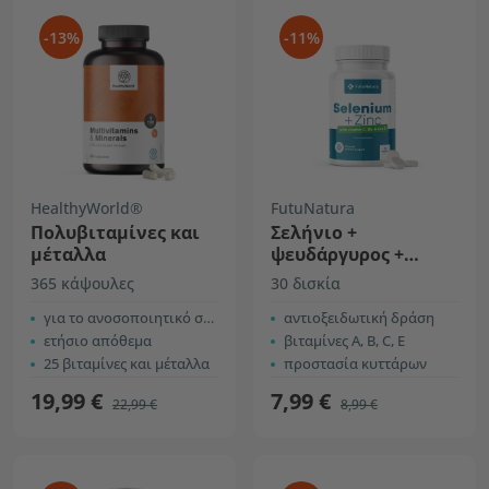
-13%
-11%
HealthyWorld®
FutuNatura
Πολυβιταμίνες και
Σελήνιο +
μέταλλα
ψευδάργυρος +
βιταμίνες
365 κάψουλες
30 δισκία
για το ανοσοποιητικό σύστημα και την ενέργεια
αντιοξειδωτική δράση
ετήσιο απόθεμα
βιταμίνες A, B, C, E
25 βιταμίνες και μέταλλα
προστασία κυττάρων
19,99 €
7,99 €
22,99 €
8,99 €