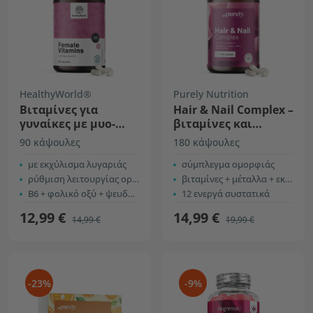
HealthyWorld®
Purely Nutrition
Βιταμίνες για
Hair & Nail Complex –
γυναίκες με μυο-
βιταμίνες και
ινοσιτόλη
μέταλλα για μαλλιά
90 κάψουλες
180 κάψουλες
και νύχια
με εκχύλισμα λυγαριάς
σύμπλεγμα ομορφιάς
ρύθμιση λειτουργίας ορμονών
βιταμίνες + μέταλλα + εκχυλίσματα
Β6 + φολικό οξύ + ψευδάργυρος
12 ενεργά συστατικά
12,99 €
14,99 €
14,99 €
19,99 €
-23%
-9%