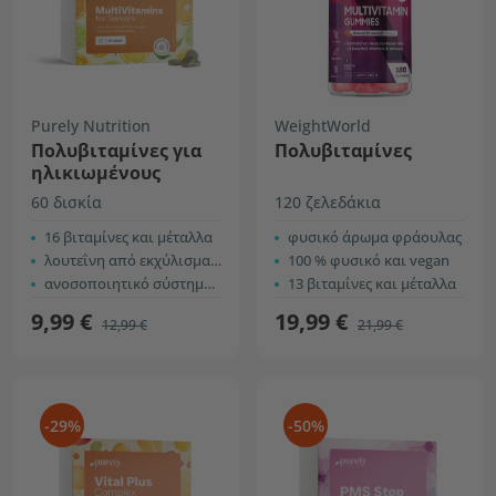
Purely Nutrition
WeightWorld
Πολυβιταμίνες για
Πολυβιταμίνες
ηλικιωμένους
60 δισκία
120 ζελεδάκια
16 βιταμίνες και μέταλλα
φυσικό άρωμα φράουλας
λουτεΐνη από εκχύλισμα ταγέτη
100 % φυσικό και vegan
ανοσοποιητικό σύστημα, μύες και όραση
13 βιταμίνες και μέταλλα
9,99 €
19,99 €
12,99 €
21,99 €
-29%
-50%