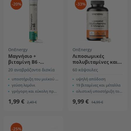
-20%
-33%
OnEnergy
OnEnergy
Μαγνήσιο +
Λιποσωμικές
βιταμίνη Β6 -
πολυβιταμίνες και
αναβράζοντα δισκία
μέταλλα
20 αναβράζοντα δισκία
60 κάψουλες
υποστήριξη του μυϊκού και νευρικού συστήματος
υψηλή απόδοση
γεύση λεμόνι
19 βιταμίνες και μέταλλα
γρήγορη και εύκολη προετοιμασία
ολιστική υποστήριξη του οργανισμού
1,99 €
9,99 €
2,49 €
14,99 €
-25%