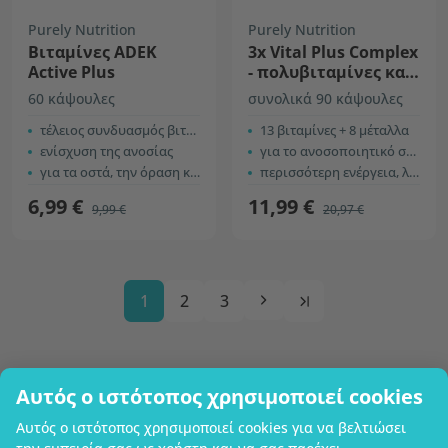
Purely Nutrition
Purely Nutrition
Βιταμίνες ADEK
3x Vital Plus Complex
Active Plus
- πολυβιταμίνες και
μέταλλα με
60 κάψουλες
συνολικά 90 κάψουλες
τζίνσενγκ
τέλειος συνδυασμός βιταμινών
13 βιταμίνες + 8 μέταλλα
ενίσχυση της ανοσίας
για το ανοσοποιητικό σύστημα
για τα οστά, την όραση και το δέρμα
περισσότερη ενέργεια, λιγότερη κούραση
6,99 €
11,99 €
9,99 €
20,97 €
1
2
3
Αυτός ο ιστότοπος χρησιμοποιεί cookies
Επωνυμία επιχείρησης
Αυτός ο ιστότοπος χρησιμοποιεί cookies για να βελτιώσει