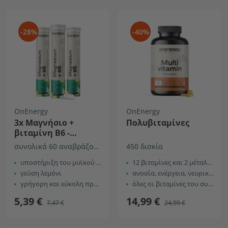
-28%
-40%
OnEnergy
OnEnergy
3x Μαγνήσιο +
Πολυβιταμίνες
βιταμίνη Β6 -
αναβράζοντα δισκία
συνολικά 60 αναβράζοντα δισκία
450 δισκία
υποστήριξη του μυϊκού και νευρικού συστήματος
12 βιταμίνες και 2 μέταλλα
γεύση λεμόνι
ανοσία, ενέργεια, νευρικό σύστημα, κ.α.
γρήγορη και εύκολη προετοιμασία
όλες οι βιταμίνες του συμπλέγματος B
5,39 €
14,99 €
7,47 €
24,99 €