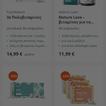
FutuNatura
Nature Love
3x Πολυβιταμίνες
Nature Love –
βιταμίνες για τα
μαλλιά
συνολικά 90 κάψουλες
60 κάψουλες
13 βιταμίνες και 12 μέταλλα
23 βιταμίνες, μέταλλα και φυτικά εκχυλίσματα
ενίσχυση ανοσίας, περισσότερη ενέργεια
για υγιή μαλλιά
όλες οι βιταμίνες συμπλέγματος Β
για έναν ολόκληρο μήνα
14,99 €
11,99 €
23,97 €
-30%
-43%