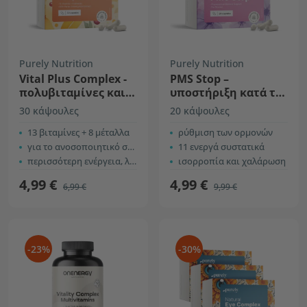
Purely Nutrition
Purely Nutrition
Vital Plus Complex -
PMS Stop –
πολυβιταμίνες και
υποστήριξη κατά τις
μέταλλα με
ημέρες πριν από την
30 κάψουλες
20 κάψουλες
τζίνσενγκ
έμμηνο ρύση
13 βιταμίνες + 8 μέταλλα
ρύθμιση των ορμονών
για το ανοσοποιητικό σύστημα
11 ενεργά συστατικά
περισσότερη ενέργεια, λιγότερη κούραση
ισορροπία και χαλάρωση
4,99 €
4,99 €
6,99 €
9,99 €
-23%
-30%