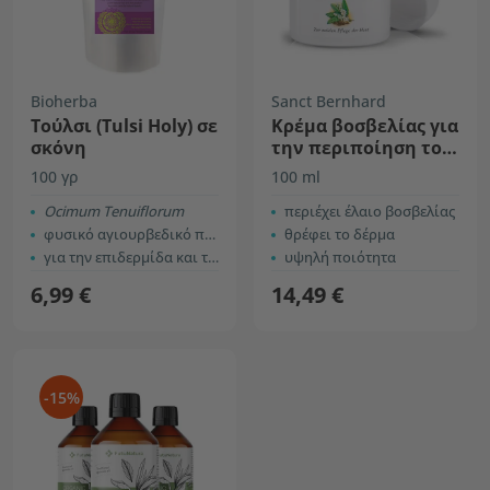
Bioherba
Sanct Bernhard
Τούλσι (Tulsi Holy) σε
Κρέμα βοσβελίας για
σκόνη
την περιποίηση του
δέρματος
100 γρ
100 ml
Ocimum Tenuiflorum
περιέχει έλαιο βοσβελίας
φυσικό αγιουρβεδικό προϊόν
θρέφει το δέρμα
για την επιδερμίδα και τα μαλλιά
υψηλή ποιότητα
6,99 €
14,49 €
-15%