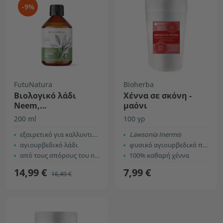
-9%
FutuNatura
Bioherba
Βιολογικό λάδι
Χέννα σε σκόνη -
Neem,
μαόνι
ψυχρής έκθλιψης
200 ml
100 γρ
εξαιρετικό για καλλυντικά
Lawsonia Inermis
αγιουρβεδικό λάδι
φυσικό αγιουρβεδικό προϊόν
από τους σπόρους του neem
100% καθαρή χέννα
14,99 €
7,99 €
16,49 €