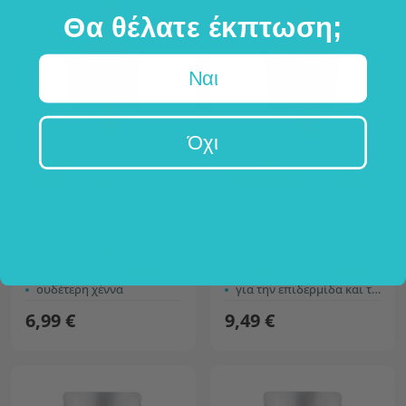
Θα θέλατε έκπτωση;
Ναι
Όχι
Bioherba
Bioherba
Σκόνη Cassia
Αλόη βέρα σε σκόνη
100 γρ
100 γρ
Cassia Auriculata
Aloe Barbadensis
φυσικό αγιουρβεδικό προϊόν
φυσικό αγιουρβεδικό προϊόν
ουδέτερη χέννα
για την επιδερμίδα και τα μαλλιά
6,99 €
9,49 €