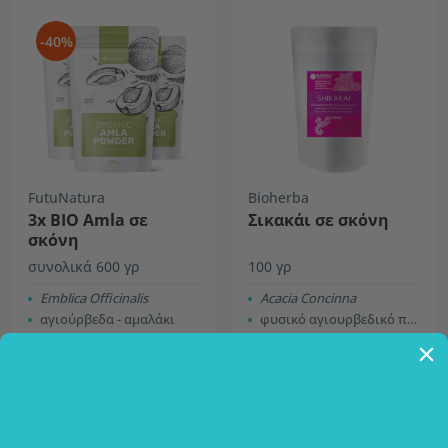
-40%
FutuNatura
Bioherba
3x ΒΙΟ Amla σε
Σικακάι σε σκόνη
σκόνη
συνολικά 600 γρ
100 γρ
Εmblica Officinalis
Acacia Concinna
αγιούρβεδα - αμαλάκι
φυσικό αγιουρβεδικό προϊόν
προσθήκη στα φαγητά και για φροντίδα των μαλλιών
για την επιδερμίδα και τα μαλλιά
17,99 €
5,99 €
29,97 €