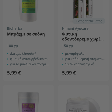
Εκτός αποθέματος
Bioherba
Himani Ayucare
Μπράχμι σε σκόνη
Φυτική
οδοντόκρεμα χωρίς
φθόριο
100 γρ
150 γρ
Bacopa Monnieri
με γαρίφαλο
φυσικό αγιουρβεδικό προϊόν
για καθημερινή στοματική υγιεινή
για τα μαλλιά και το τριχωτό της κεφαλής
100% χορτοφαγική
5,99 €
5,99 €