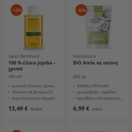
-13%
-30%
Sanct Bernhard
FutuNatura
100 % έλαιο jojoba –
ΒΙΟ Amla σε σκόνη
χρυσό
100 ml
200 γρ
φυσικός δείκτης προστασίας
Εmblica Officinalis
πλούσιο σε βιταμίνη Ε
αγιούρβεδα - αμαλάκι
περιποίηση του δέρματος και των μαλλιών
προσθήκη στα φαγητά και για φροντίδα των μαλλιών
13,49 €
6,99 €
15,49 €
9,99 €