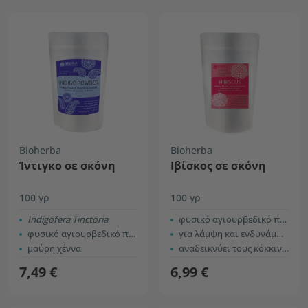
Bioherba
Bioherba
Ίντιγκο σε σκόνη
Ιβίσκος σε σκόνη
100 γρ
100 γρ
Indigofera Tinctoria
φυσικό αγιουρβεδικό προϊόν
φυσικό αγιουρβεδικό προϊόν
για λάμψη και ενδυνάμωση των μαλλιών
μαύρη χέννα
αναδεικνύει τους κόκκινους τόνους
7,49 €
6,99 €