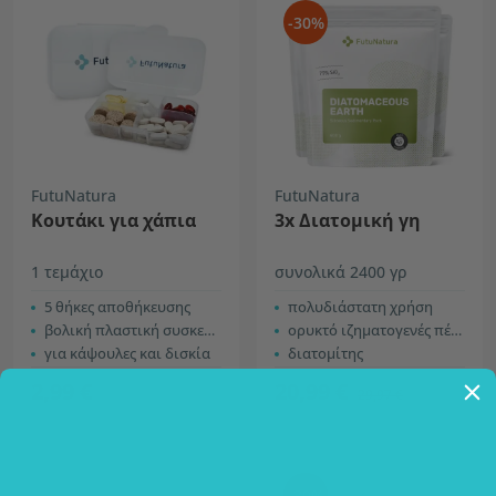
-30%
FutuNatura
FutuNatura
Κουτάκι για χάπια
3x Διατομική γη
1 τεμάχιο
συνολικά 2400 γρ
5 θήκες αποθήκευσης
πολυδιάστατη χρήση
βολική πλαστική συσκευασία
ορυκτό ιζηματογενές πέτρωμα
για κάψουλες και δισκία
διατομίτης
2,99 €
20,99 €
29,97 €
-30%