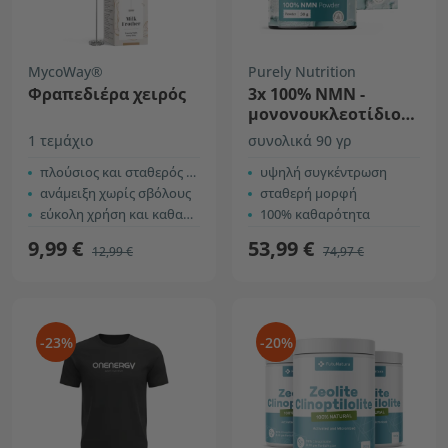
MycoWay®
Purely Nutrition
Φραπεδιέρα χειρός
3x 100% NMN -
μονονουκλεοτίδιο
νικοτιναμιδίου
1 τεμάχιο
συνολικά 90 γρ
πλούσιος και σταθερός αφρός
υψηλή συγκέντρωση
ανάμειξη χωρίς σβόλους
σταθερή μορφή
εύκολη χρήση και καθαρισμός
100% καθαρότητα
9,99 €
53,99 €
12,99 €
74,97 €
-23%
-20%