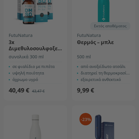
Εκτός αποθέματος
FutuNatura
FutuNatura
3x
Θερμός – μπλε
Διμεθυλοσουλφοξείδιο
(DMSO) 99,9%
συνολικά 300 ml
500 ml
σε φιαλίδιο με πιπέτα
από ανοξείδωτο ατσάλι
υψηλή ποιότητα
διατηρεί τη θερμοκρασία έως 12 ώρες
άχρωμο υγρό
εξαιρετικά ανθεκτικό
40,49 €
9,99 €
43,47 €
-23%