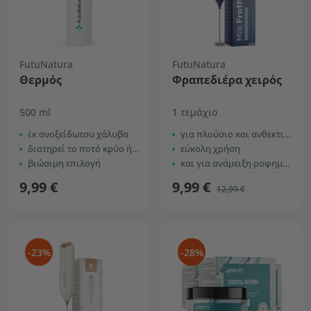
FutuNatura
FutuNatura
Θερμός
Φραπεδιέρα χειρός
500 ml
1 τεμάχιο
ἐκ ανοξείδωτου χάλυβα
για πλούσιο και ανθεκτικό αφρό
διατηρεί το ποτό κρύο ή ζεστό για έως και 12 ώρες
εύκολη χρήση
βιώσιμη επιλογή
και για ανάμειξη ροφημάτων
9,99 €
9,99 €
12,99 €
-23%
-28%