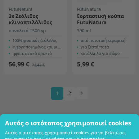
FutuNatura
FutuNatura
3x Ζεόλιθος
Εορταστική κούπα
κλινοπτιλόλιθος
FutuNatura
συνολικά 1500 γρ
390 ml
100% φυσικός ζεόλιθος
από ποιοτική κεραμική
ενεργοποιημένος και μικρονισμένος
για ζεστά ποτά
ηφαιστειακό ορυκτό
κατάλληλο για δώρο
56,99 €
5,99 €
73,47 €
1
2
Αυτός ο ιστότοπος χρησιμοποιεί cookies
Επωνυμία επιχείρησης
Αυτός ο ιστότοπος χρησιμοποιεί cookies για να βελτιώσει