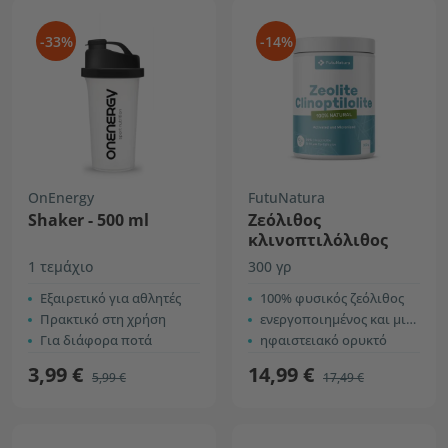
-33%
-14%
OnEnergy
FutuNatura
Shaker - 500 ml
Ζεόλιθος
κλινοπτιλόλιθος
1 τεμάχιο
300 γρ
Εξαιρετικό για αθλητές
100% φυσικός ζεόλιθος
Πρακτικό στη χρήση
ενεργοποιημένος και μικρονισμένος
Για διάφορα ποτά
ηφαιστειακό ορυκτό
3,99 €
14,99 €
5,99 €
17,49 €