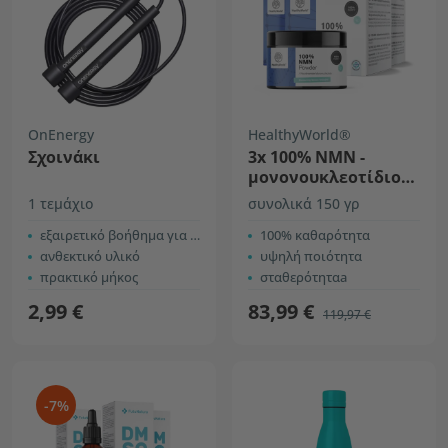
OnEnergy
HealthyWorld®
Σχοινάκι
3x 100% NMN -
μονονουκλεοτίδιο
νικοτιναμιδίου
1 τεμάχιο
συνολικά 150 γρ
εξαιρετικό βοήθημα για αθλητές
100% καθαρότητα
ανθεκτικό υλικό
υψηλή ποιότητα
πρακτικό μήκος
σταθερότηταa
2,99 €
83,99 €
119,97 €
-7%