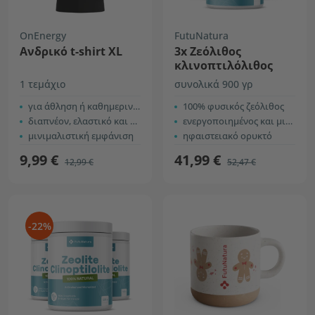
OnEnergy
FutuNatura
Ανδρικό t-shirt XL
3x Ζεόλιθος
κλινοπτιλόλιθος
1 τεμάχιο
συνολικά 900 γρ
για άθληση ή καθημερινή χρήση
100% φυσικός ζεόλιθος
διαπνέον, ελαστικό και άνετο
ενεργοποιημένος και μικρονισμένος
μινιμαλιστική εμφάνιση
ηφαιστειακό ορυκτό
9,99 €
41,99 €
12,99 €
52,47 €
-22%