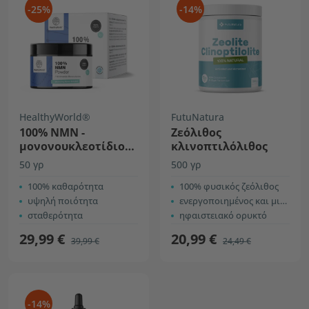
-25%
-14%
HealthyWorld®
FutuNatura
100% NMN -
Ζεόλιθος
μονονουκλεοτίδιο
κλινοπτιλόλιθος
νικοτιναμιδίου
50 γρ
500 γρ
100% καθαρότητα
100% φυσικός ζεόλιθος
υψηλή ποιότητα
ενεργοποιημένος και μικρονισμένος
σταθερότητα
ηφαιστειακό ορυκτό
29,99 €
20,99 €
39,99 €
24,49 €
-14%