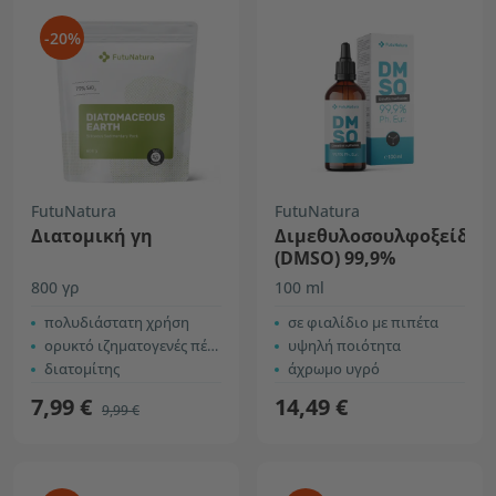
-20%
FutuNatura
FutuNatura
Διατομική γη
Διμεθυλοσουλφοξείδιο
(DMSO) 99,9%
800 γρ
100 ml
πολυδιάστατη χρήση
σε φιαλίδιο με πιπέτα
ορυκτό ιζηματογενές πέτρωμα
υψηλή ποιότητα
διατομίτης
άχρωμο υγρό
7,99 €
14,49 €
9,99 €