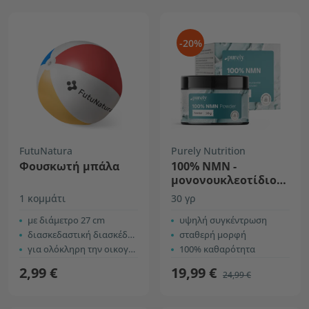
-20%
FutuNatura
Purely Nutrition
Φουσκωτή μπάλα
100% NMN -
μονονουκλεοτίδιο
νικοτιναμιδίου
1 κομμάτι
30 γρ
με διάμετρο 27 cm
υψηλή συγκέντρωση
διασκεδαστική διασκέδαση στην παραλία
σταθερή μορφή
για ολόκληρη την οικογένεια
100% καθαρότητα
2,99 €
19,99 €
24,99 €