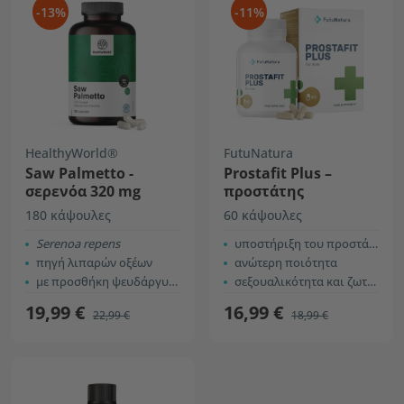
-13%
-11%
HealthyWorld®
FutuNatura
Saw Palmetto -
Prostafit Plus –
σερενόα 320 mg
προστάτης
180 κάψουλες
60 κάψουλες
Serenoa repens
υποστήριξη του προστάτη
πηγή λιπαρών οξέων
ανώτερη ποιότητα
με προσθήκη ψευδάργυρου
σεξουαλικότητα και ζωτικότητα
19,99 €
16,99 €
22,99 €
18,99 €