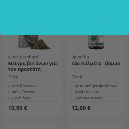
Sanct Bernhard
Bioherba
Μείγμα βοτάνων για
Σάο παλμέτο - βάμμα
τον προστάτη
250 g
50 ml
τσάι βοτάνων
με προσθήκη ψευδαργύρου
από 5 βότανα
χωρίς αλκοόλ
για άνδρες
Serenoa repens
10,99 €
12,99 €