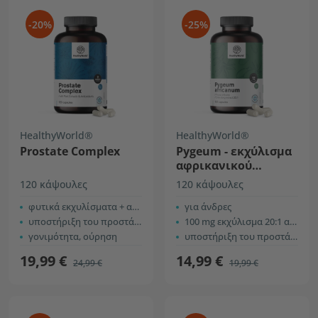
-20%
-25%
HealthyWorld®
HealthyWorld®
Prostate Complex
Pygeum - εκχύλισμα
αφρικανικού
δαμάσκηνου
120 κάψουλες
120 κάψουλες
φυτικά εκχυλίσματα + αντιοξειδωτικά
για άνδρες
υποστήριξη του προστάτη
100 mg εκχύλισμα 20:1 ανά κάψουλα
γονιμότητα, ούρηση
υποστήριξη του προστάτη και του ουροποιητικού συστήματος
19,99 €
14,99 €
24,99 €
19,99 €