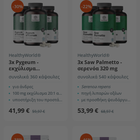
-30%
-22%
HealthyWorld®
HealthyWorld®
3x Pygeum -
3x Saw Palmetto -
εκχύλισμα
σερενόα 320 mg
αφρικανικού
συνολικά 360 κάψουλες
συνολικά 540 κάψουλες
δαμάσκηνου
για άνδρες
Serenoa repens
100 mg εκχύλισμα 20:1 ανά κάψουλα
πηγή λιπαρών οξέων
υποστήριξη του προστάτη και του ουροποιητικού συστήματος
με προσθήκη ψευδάργυρου
41,99 €
53,99 €
59,97 €
68,97 €
-38%
-46%