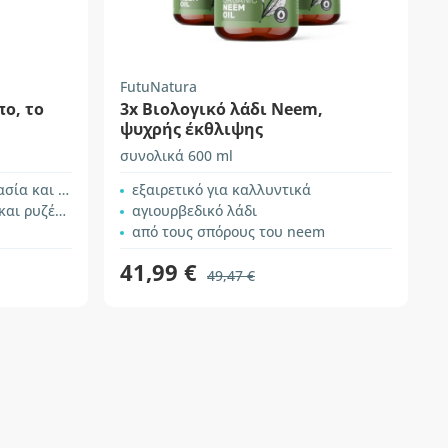
FutuNatura
πο, το
3x Βιολογικό λάδι Neem,
ψυχρής έκθλιψης
συνολικά 600 ml
 και λάμψη
εξαιρετικό για καλλυντικά
 ρυζέλαιο
αγιουρβεδικό λάδι
από τους σπόρους του neem
41,99 €
49,47 €