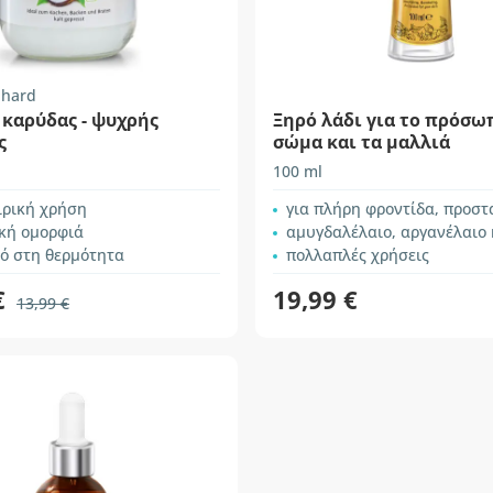
nhard
 καρύδας - ψυχρής
Ξηρό λάδι για το πρόσω
ς
σώμα και τα μαλλιά
100 ml
ιρική χρήση
για πλήρη φροντίδα, προστασία
ική ομορφιά
αμυγδαλέλαιο, αργανέλαιο και
κό στη θερμότητα
πολλαπλές χρήσεις
€
19,99 €
13,99 €