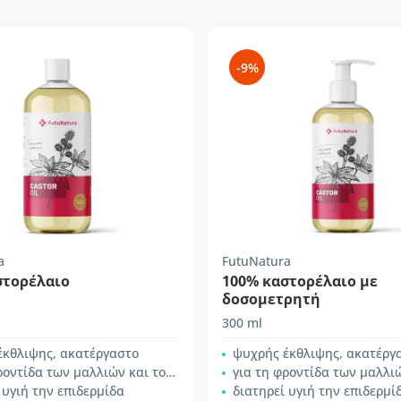
-9%
a
FutuNatura
στορέλαιο
100% καστορέλαιο με
δοσομετρητή
300 ml
έκθλιψης, ακατέργαστο
ψυχρής έκθλιψης, ακατέργ
ντίδα των μαλλιών και του τριχωτού
για τη φροντίδα των μαλλιών και τ
 υγιή την επιδερμίδα
διατηρεί υγιή την επιδερμί