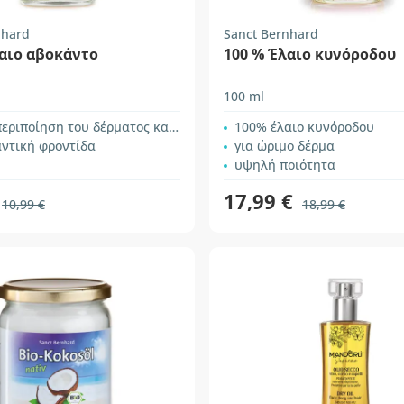
nhard
Sanct Bernhard
λαιο αβοκάντο
100 % Έλαιο κυνόροδου
100 ml
ιποίηση του δέρματος και των μαλλιών
100% έλαιο κυνόροδου
αντική φροντίδα
για ώριμο δέρμα
υψηλή ποιότητα
17,99 €
10,99 €
18,99 €