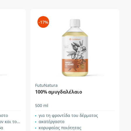
-17%
FutuNatura
100% αμυγδαλέλαιο
500 ml
αστο
για τη φροντίδα του δέρματος
ου τριχωτού
ακατέργαστο
δα
κορυφαίας ποιότητας