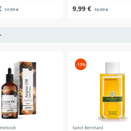
€
9,99 €
17,99 €
10,99 €
•
-13%
smetics®
Sanct Bernhard