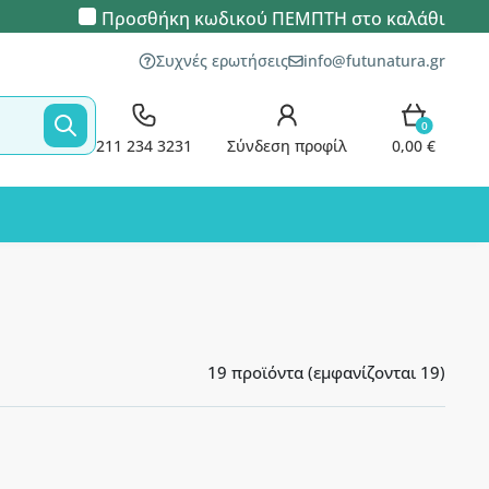
Προσθήκη κωδικού
ΠΕΜΠΤΗ
στο καλάθι
Συχνές ερωτήσεις
info@futunatura.gr
0
211 234 3231
Σύνδεση προφίλ
0,00 €
19 προϊόντα (εμφανίζονται 19)