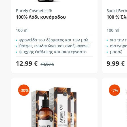
Purely Cosmetics®
Sanct Ber
100% Λάδι κυνόροδου
100 % Έ
100 ml
100 ml
φροντίδα του δέρματος και των μαλλιών
για την περ
θρέφει, ενυδατώνει και αναζωογονεί
αντιγηρ
ψυχρής έκθλιψης και ακατέργαστο
μασάζ
12,99 €
9,99 €
14,99 €
-30%
-7%