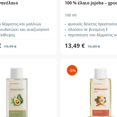
γανέλαιο
100 % έλαιο jojoba – χρυ
100 ml
α δέρματος και μαλλιών
φυσικός δείκτης προστασία
ενυδατώνει και αναζωογονεί
πλούσιο σε βιταμίνη Ε
έκθλιψης
περιποίηση του δέρματος και τω
€
13,49 €
19,99 €
15,49 €
-5%