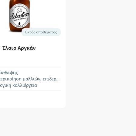
Εκτός αποθέματος
Ο Έλαιο Αργκάν
έκθλιψης
ποίηση μαλλιών, επιδερμίδας και νυχιών
ογική καλλιέργεια