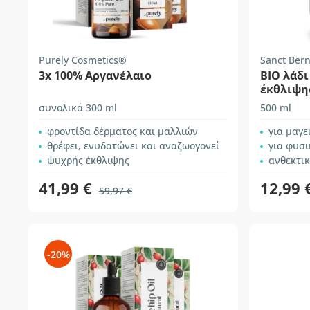
Purely Cosmetics®
Sanct Ber
3x 100% Αργανέλαιο
ΒΙΟ λάδι
έκθλιψη
συνολικά 300 ml
500 ml
φροντίδα δέρματος και μαλλιών
για μαγε
θρέφει, ενυδατώνει και αναζωογονεί
για φυσ
ψυχρής έκθλιψης
ανθεκτι
41,99 €
12,99 
59,97 €
-20%