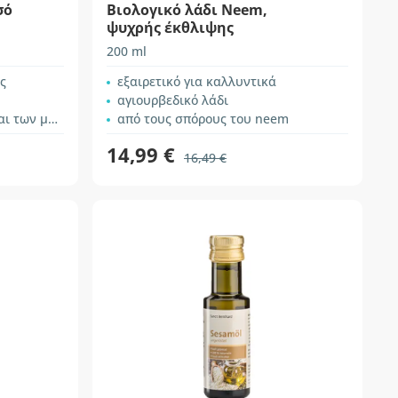
σό
Βιολογικό λάδι Neem,
ψυχρής έκθλιψης
200 ml
ς
εξαιρετικό για καλλυντικά
αγιουρβεδικό λάδι
ν μαλλιών
από τους σπόρους του neem
14,99 €
16,49 €