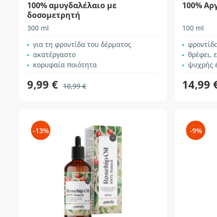
100% αμυγδαλέλαιο με
100% Αρ
δοσομετρητή
300 ml
100 ml
για τη φροντίδα του δέρματος
φροντίδ
ακατέργαστο
θρέφει, 
κορυφαία ποιότητα
ψυχρής 
9,99 €
14,99 
10,99 €
-13%
-9%