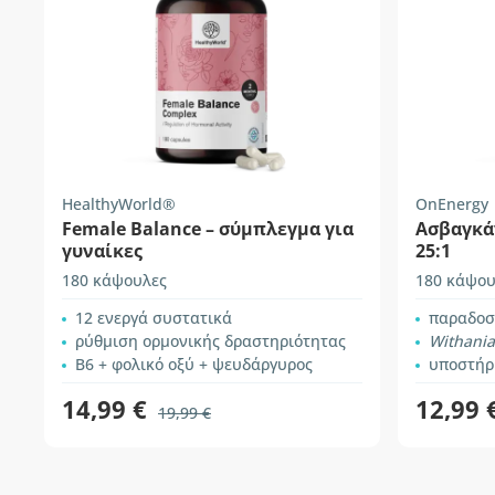
HealthyWorld®
OnEnergy
Female Balance – σύμπλεγμα για
Ασβαγκά
γυναίκες
25:1
180 κάψουλες
180 κάψου
12 ενεργά συστατικά
παραδοσ
ρύθμιση ορμονικής δραστηριότητας
Withania
Β6 + φολικό οξύ + ψευδάργυρος
υποστήριξη
14,99 €
12,99 
19,99 €