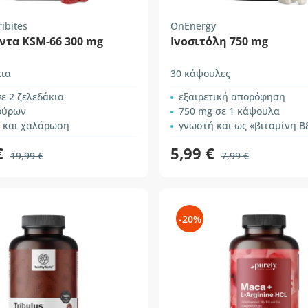
ibites
OnEnergy
ντα KSM-66 300 mg
Ινοσιτόλη 750 mg
κια
30 κάψουλες
ε 2 ζελεδάκια
εξαιρετική απορόφηση
ούρων
750 mg σε 1 κάψουλα
 και χαλάρωση
γνωστή και ως «βιταμίνη B
€
5,99 €
19,99 €
7,99 €
-20%