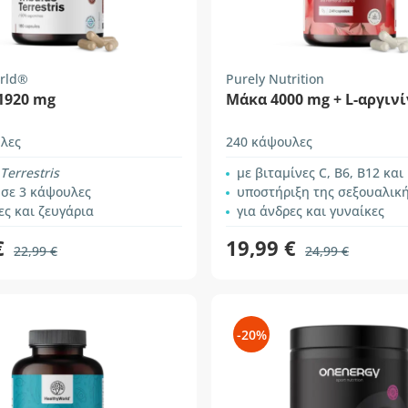
rld®
Purely Nutrition
1920 mg
Μάκα 4000 mg + L-αργιν
λες
240 κάψουλες
Terrestris
με βιταμίνες C, B6, B12 και ψ
 σε 3 κάψουλες
υποστήριξη της σεξουαλικής δραστηριότητας κα
ες και ζευγάρια
για άνδρες και γυναίκες
€
19,99 €
22,99 €
24,99 €
-20%