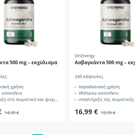
OnEnergy
ντα 500 mg – εκχύλισμα
Ασβαγκάντα 500 mg – εκ
λες
240 κάψουλες
ιακή χρήση
παραδοσιακή χρήση
 somnifera
Withania somnifera
 στη σωματική και ψυχική απόδοση
υποστήριξη της σωματικής και νοητικ
€
16,99 €
14,99 €
19,99 €