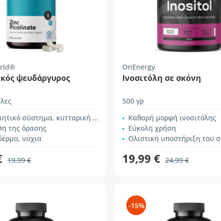
rld®
OnEnergy
ικός ψευδάργυρος
Ινοσιτόλη σε σκόνη
λες
500 γρ
ικό σύστημα, κυτταρική προστασία
Καθαρή μορφή ινοσιτόλης
ση της όρασης
Εύκολη χρήση
δέρμα, νύχια
Ολιστική υποστήριξη του 
€
19,99 €
19,99 €
24,99 €
-15%