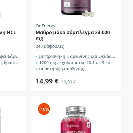
OnEnergy
ίνη HCL
Μαύρο μάκα σύμπλεγμα 24.000
mg
240 κάψουλες
ευδάργυρο
με προσθήκη L-αργινίνης και ψευδαργύρου
ι γονιμότητας
1200 mg εκχυλίσματος 20:1 σε 3 κάψουλες
υποστήριξη απόδοσης
14,99 €
19,99 €
-10%