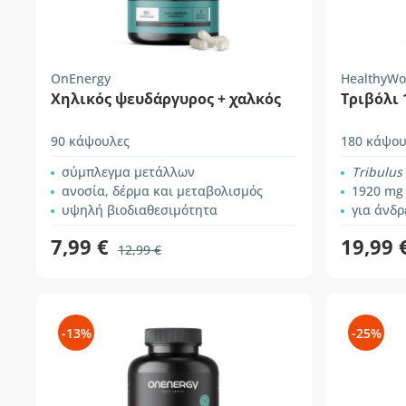
OnEnergy
HealthyWo
Χηλικός ψευδάργυρος + χαλκός
Τριβόλι 
90 κάψουλες
180 κάψου
σύμπλεγμα μετάλλων
Tribulus 
ανοσία, δέρμα και μεταβολισμός
1920 mg
υψηλή βιοδιαθεσιμότητα
για άνδρ
7,99 €
19,99 
12,99 €
-13%
-25%