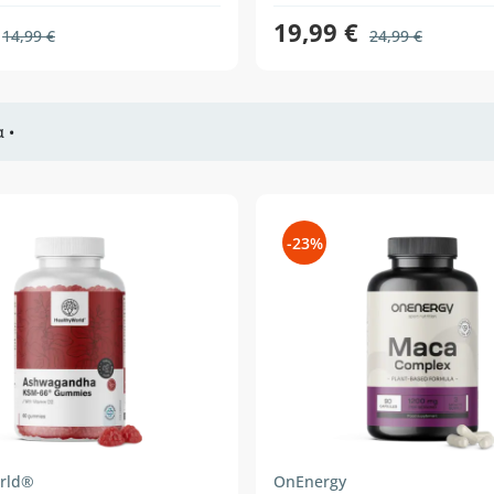
19,99 €
14,99 €
24,99 €
 •
-23%
rld®
OnEnergy