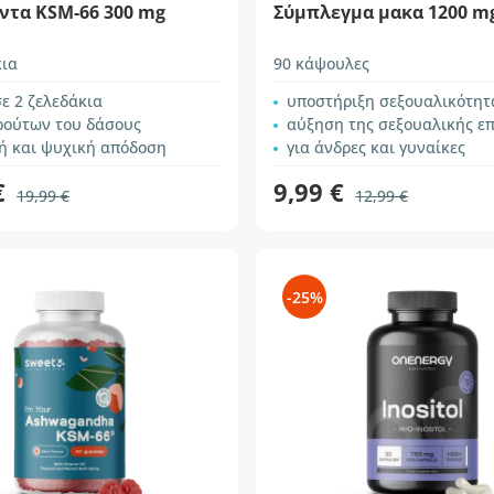
ντα KSM-66 300 mg
Σύμπλεγμα μακα 1200 m
κια
90 κάψουλες
ε 2 ζελεδάκια
υποστήριξη σεξουαλικότητας και γ
ρούτων του δάσους
αύξηση της σεξουαλικής ε
ή και ψυχική απόδοση
για άνδρες και γυναίκες
€
9,99 €
19,99 €
12,99 €
-25%