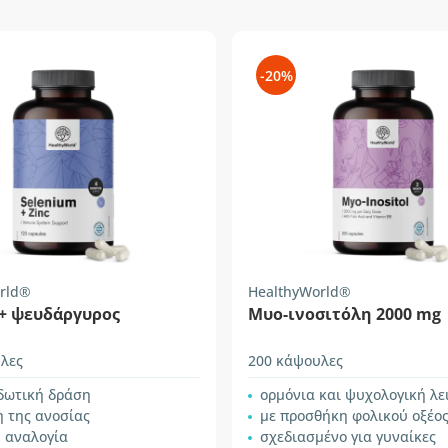
-20%
rld®
HealthyWorld®
 + ψευδάργυρος
Mυο-ινοσιτόλη 2000 mg
λες
200 κάψουλες
ιδωτική δράση
ορμόνια και ψυχολογική λε
 της ανοσίας
με προσθήκη φολικού οξέος και β
η αναλογία
σχεδιασμένο για γυναίκες