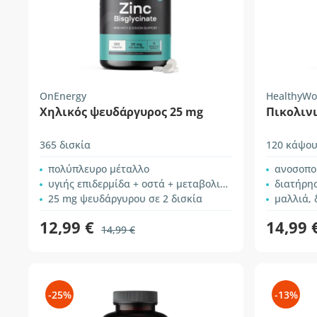
OnEnergy
HealthyWo
Χηλικός ψευδάργυρος 25 mg
Πικολιν
365 δισκία
120 κάψου
πολύπλευρο μέταλλο
ανοσοποιητ
υγιής επιδερμίδα + οστά + μεταβολισμός μακροθρεπτικών
διατήρη
25 mg ψευδάργυρου σε 2 δισκία
μαλλιά, 
12,99 €
14,99 
14,99 €
-25%
-13%