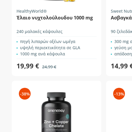
HealthyWorld®
Sweet Nutr
Έλαιο νυχτολούλουδου 1000 mg
Ασβαγκά
240 μαλακές κάψουλες
90 ζελεδά
πηγή λιπαρών οξέων ωμέγα
300 mg σ
υψηλή περιεκτικότητα σε GLA
γεύση μ
1000 mg ανά κάψουλα
απόδοση
19,99 €
14,99 
24,99 €
-38%
-13%