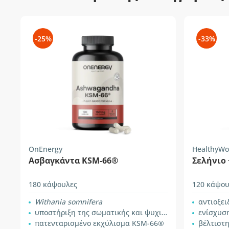
-25%
-33%
OnEnergy
HealthyWo
Ασβαγκάντα KSM-66®
Σελήνιο
180 κάψουλες
120 κάψου
Withania somnifera
αντιοξε
υποστήριξη της σωματικής και ψυχικής απόδοσης
ενίσχυση
πατενταρισμένο εκχύλισμα KSM-66®
βέλτιστ