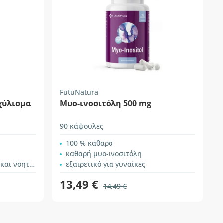
FutuNatura
χύλισμα
Μυο-ινοσιτόλη 500 mg
90 κάψουλες
100 % καθαρό
καθαρή μυο-ινοσιτόλη
ής απόδοσης
εξαιρετικό για γυναίκες
13,49 €
14,49 €