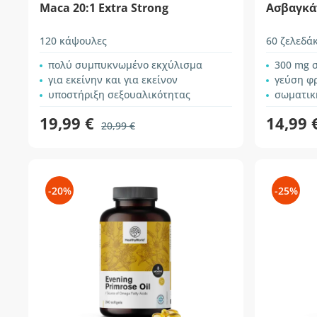
Maca 20:1 Extra Strong
Ασβαγκά
120 κάψουλες
60 ζελεδά
πολύ συμπυκνωμένο εκχύλισμα
300 mg σ
για εκείνην και για εκείνον
γεύση φ
υποστήριξη σεξουαλικότητας
σωματικ
19,99 €
14,99 
20,99 €
-20%
-25%