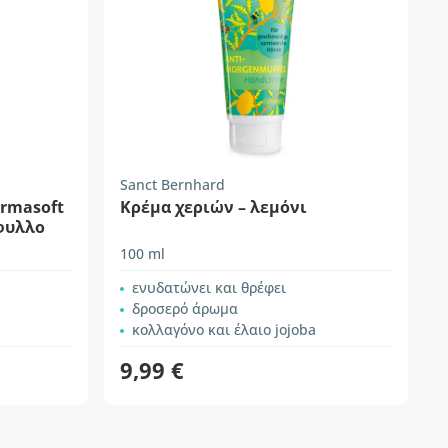
Sanct Bernhard
ermasoft
Κρέμα χεριών – λεμόνι
φυλλο
100 ml
ενυδατώνει και θρέφει
δροσερό άρωμα
κολλαγόνο και έλαιο jojoba
9,99 €