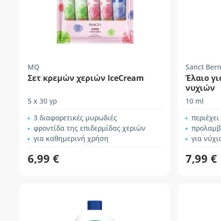
MQ
Sanct Ber
Σετ κρεμών χεριών IceCream
Έλαιο γι
νυχιών
5 x 30 γρ
10 ml
3 διαφορετικές μυρωδιές
περιέχει
φροντίδα της επιδερμίδας χεριών
προλαμβάνει τ
για καθημερινή χρήση
για νύχι
6,99 €
7,99 €