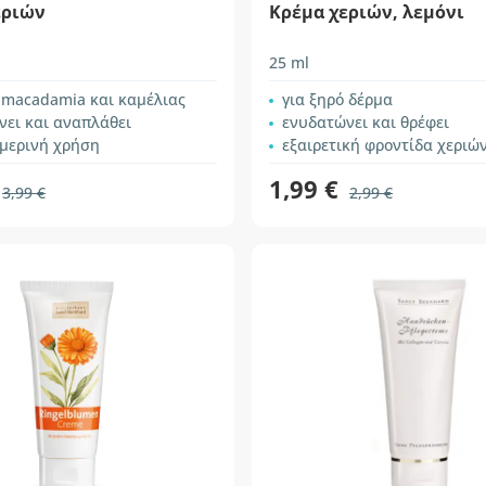
εριών
Κρέμα χεριών, λεμόνι
25 ml
 macadamia και καμέλιας
για ξηρό δέρμα
νει και αναπλάθει
ενυδατώνει και θρέφει
ημερινή χρήση
εξαιρετική φροντίδα χεριώ
1,99 €
3,99 €
2,99 €