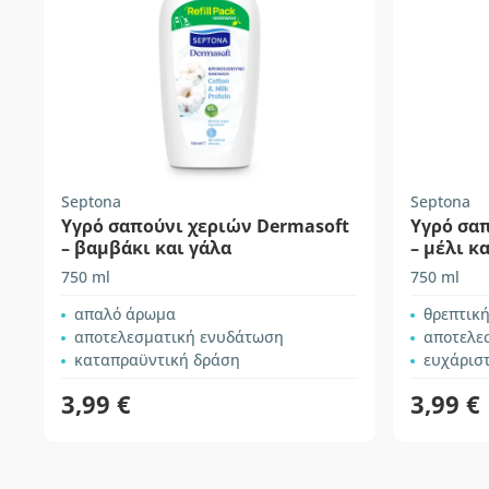
Septona
Septona
Υγρό σαπούνι χεριών Dermasoft
Υγρό σα
– βαμβάκι και γάλα
– μέλι κ
750 ml
750 ml
απαλό άρωμα
θρεπτικ
αποτελεσματική ενυδάτωση
αποτελε
καταπραϋντική δράση
ευχάρισ
3,99 €
3,99 €