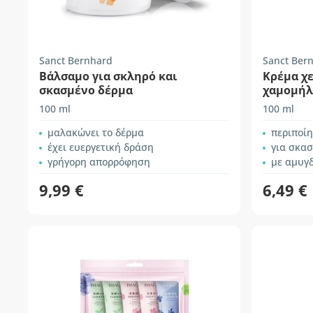
Sanct Bernhard
Sanct Ber
Βάλσαμο για σκληρό και
Κρέμα χ
σκασμένο δέρμα
χαμομήλ
100 ml
100 ml
μαλακώνει το δέρμα
περιποίη
έχει ευεργετική δράση
για σκασ
γρήγορη απορρόφηση
με αμυγ
9,99 €
6,49 €