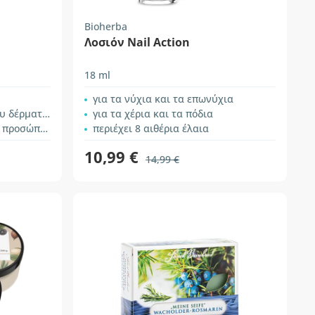
Bioherba
Λοσιόν Nail Action
η
18 ml
για τα νύχια και τα επωνύχια
 δέρματος
για τα χέρια και τα πόδια
 και των νυχιών
περιέχει 8 αιθέρια έλαια
10,99 €
14,99 €