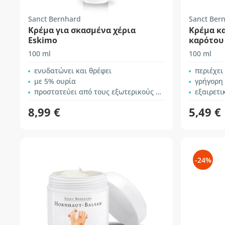
Sanct Bernhard
Sanct Ber
Κρέμα για σκασμένα χέρια
Κρέμα κ
Eskimo
καρότου
100 ml
100 ml
ενυδατώνει και θρέφει
περιέχει
με 5% ουρία
γρήγορη
προστατεύει από τους εξωτερικούς παράγοντες
εξαιρετική 
8,99 €
5,49 €
-24%