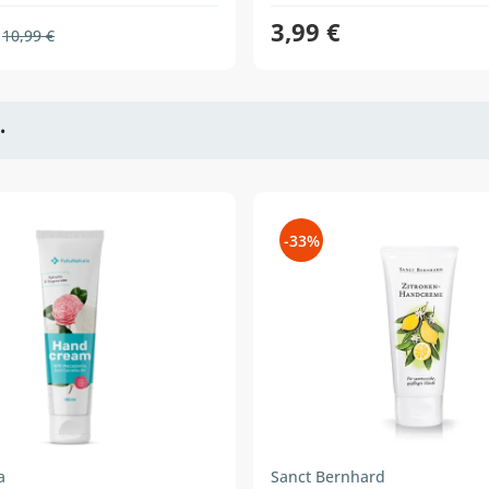
3,99 €
10,99 €
•
-33%
a
Sanct Bernhard