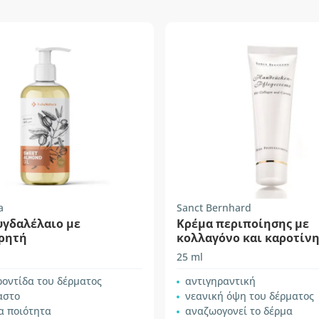
a
Sanct Bernhard
υγδαλέλαιο με
Κρέμα περιποίησης με
ρητή
κολλαγόνο και καροτίν
25 ml
ροντίδα του δέρματος
αντιγηραντική
αστο
νεανική όψη του δέρματος
α ποιότητα
αναζωογονεί το δέρμα