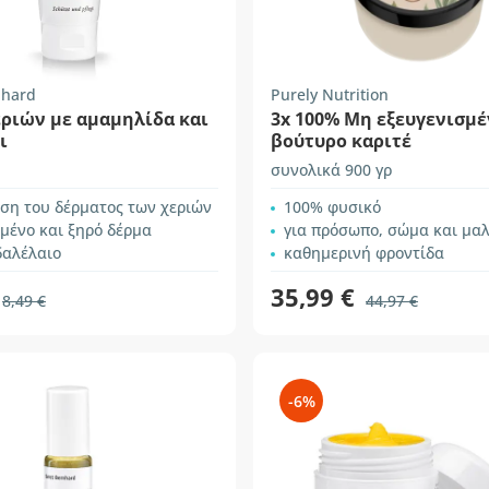
nhard
Purely Nutrition
εριών με αμαμηλίδα και
3x 100% Mη εξευγενισμέ
ι
βούτυρο καριτέ
συνολικά 900 γρ
ση του δέρματος των χεριών
100% φυσικό
μένο και ξηρό δέρμα
για πρόσωπο, σώμα και μα
δαλέλαιο
καθημερινή φροντίδα
35,99 €
8,49 €
44,97 €
-6%