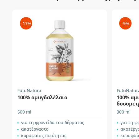
-17%
-9%
FutuNatura
FutuNatur
100% αμυγδαλέλαιο
100% αμ
δοσομετ
500 ml
300 ml
για τη φροντίδα του δέρματος
για τη φ
ακατέργαστο
ακατέργ
κορυφαίας ποιότητας
κορυφαί