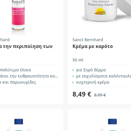
nhard
Sanct Bernhard
α την περιποίηση των
Κρέμα με καρότο
50 ml
 πολύτιμα έλαια
για ξηρό δέρμα
ην ευθραυστότητα και το σπάσιμο των νυχιών,
με εκχυλίσματα καλέντουλας και βα
α και παρωνυχίδες
νυχτερινή κρέμα
8,49 €
8,99 €