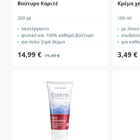
Βούτυρο Καριτέ
Κρέμα χ
200 γρ
100 ml
ακατέργαστο
με έλαιο
φυσικό και 100% καθαρό βούτυρο
ενυδατώ
για πολύ ξηρό δέρμα
για καθ
14,99 €
3,49 €
15,49 €