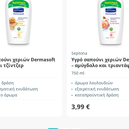
Septona
πούνι χεριών Dermasoft
Υγρό σαπούνι χεριών D
αι τζίντζερ
– αμύγδαλο και τριαντά
750 ml
ή δράση
άρωμα λουλουδιών
σματική ενυδάτωση
εξαιρετική ενυδάτωση
το άρωμα
καταπραϋντική δράση
3,99 €