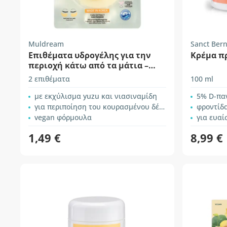
Muldream
Sanct Ber
Επιθέματα υδρογέλης για την
Κρέμα π
περιοχή κάτω από τα μάτια –
Yuzu
2 επιθέματα
100 ml
με εκχύλισμα yuzu και νιασιναμίδη
5% D-πα
για περιποίηση του κουρασμένου δέρματος γύρω από τα μάτια
φροντίδα
vegan φόρμουλα
για ευαί
1,49 €
8,99 €