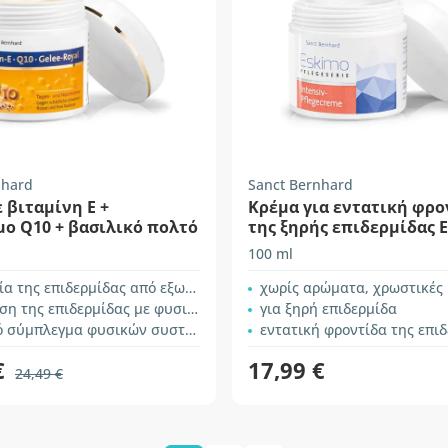
nhard
Sanct Bernhard
 βιταμίνη Ε +
Κρέμα για εντατική φρο
ο Q10 + βασιλικό πολτό
της ξηρής επιδερμίδας 
100 ml
ς επιδερμίδας από εξωτερικούς παράγοντες
χωρίς αρώματα, χρωστικές και σ
 της επιδερμίδας με φυσικό τρόπο
για ξηρή επιδερμίδα
σύμπλεγμα φυσικών συστατικών
εντατική φροντίδα της επι
€
17,99 €
24,49 €