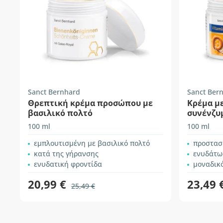
Sanct Bernhard
Sanct Ber
Θρεπτική κρέμα προσώπου με
Κρέμα με
βασιλικό πολτό
συνένζυμ
100 ml
100 ml
εμπλουτισμένη με βασιλικό πολτό
προστασία τη
κατά της γήρανσης
ενυδάτωση
ενυδατική φροντίδα
μοναδικό 
20,99 €
23,49 
25,49 €