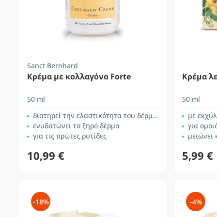
Sanct Bernhard
Κρέμα με κολλαγόνο Forte
Κρέμα λε
50 ml
50 ml
διατηρεί την ελαστικότητα του δέρματος
με εκχύ
ενυδατώνει το ξηρό δέρμα
για ομοιόμ
για τις πρώτες ρυτίδες
μειώνει και
10,99 €
5,99 €
-18%
-4%