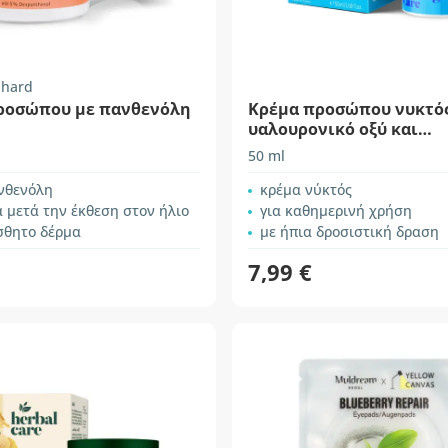
nhard
ροσώπου με πανθενόλη
Κρέμα προσώπου νυκτός
υαλουρονικό οξύ και
νιασιναμίδη
50 ml
νθενόλη
κρέμα νύκτός
 μετά την έκθεση στον ήλιο
για καθημερινή χρήση
σθητο δέρμα
με ήπια δροσιστική δραση
7,99 €