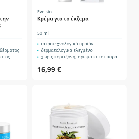
Evolsin
 την
Κρέμα για το έκζεμα
ς
50 ml
ιατροτεχνολογικό προϊόν
 δέρματος
δερματολογικά ελεγμένο
ματος
χωρίς κορτιζόνη, αρώματα και παραβένες
16,99 €