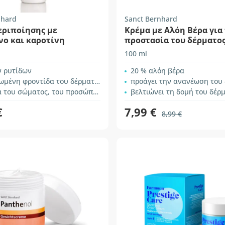
nhard
Sanct Bernhard
εριποίησης με
Κρέμα με Αλόη Βέρα για
νο και καροτίνη
προστασία του δέρματο
100 ml
ν ρυτίδων
20 % αλόη βέρα
μένη φροντίδα του δέρματος
προάγει την ανανέωση του
ώματος, του προσώπου, των χεριών και των νυχιών
βελτιώνει τη δομή του δέρ
€
7,99 €
8,99 €