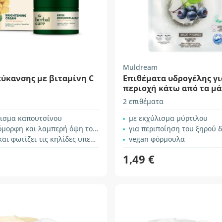
Muldream
ύκανσης με βιταμίνη C
Επιθέματα υδρογέλης γι
περιοχή κάτω από τα μά
Blueberry
2 επιθέματα
λισμα καπουτσίνου
με εκχύλισμα μύρτιλου
ορφη και λαμπερή όψη του δέρματος
για περιποίηση του ξηρού δέρματος γύρω
 φωτίζει τις κηλίδες υπερμελάγχρωσης
vegan φόρμουλα
1,49 €