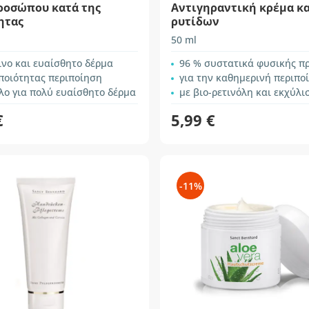
ροσώπου κατά της
Αντιγηραντική κρέμα κ
ητας
ρυτίδων
50 ml
ινο και ευαίσθητο δέρμα
96 % συστατικά φυσικής π
ποιότητας περιποίηση
για την καθημερινή περιποίηση του ώρι
λο για πολύ ευαίσθητο δέρμα
με βιο-ρετινόλη και εκχύλισμα
€
5,99 €
-11%