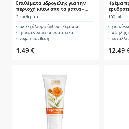
Επιθέματα υδρογέλης για την
Κρέμα π
περιοχή κάτω από τα μάτια –
ερυθρότ
Cherry Blossom
2 επιθέματα
100 ml
με εκχύλισμα άνθους κερασιάς
για κόκκ
ήπια, ενυδατικά συστατικά
υψηλής 
vegan σύνθεση
κατάλλη
1,49 €
12,49 