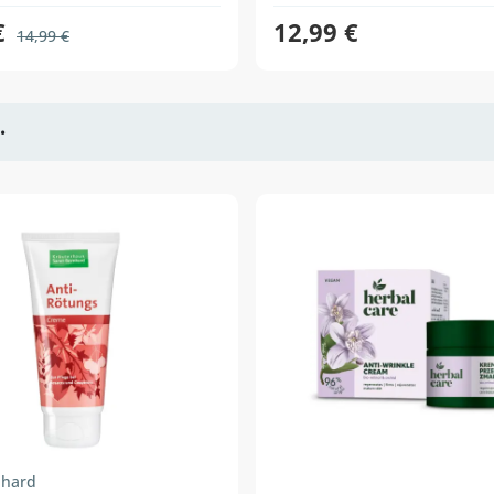
€
12,99 €
14,99 €
•
nhard