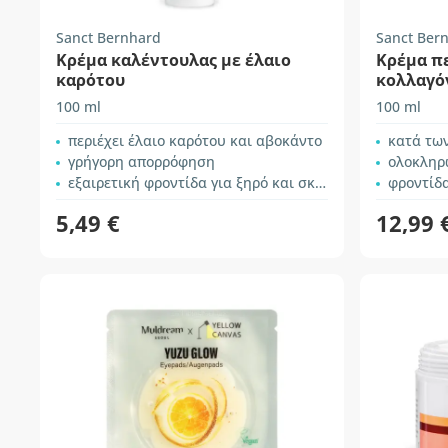
Sanct Bernhard
Sanct Ber
Κρέμα καλέντουλας με έλαιο
Κρέμα π
καρότου
κολλαγό
100 ml
100 ml
περιέχει έλαιο καρότου και αβοκάντο
κατά τω
γρήγορη απορρόφηση
ολοκληρω
εξαιρετική φροντίδα για ξηρό και σκασμένο δέρμα
φροντίδα του σ
5,49 €
12,99 