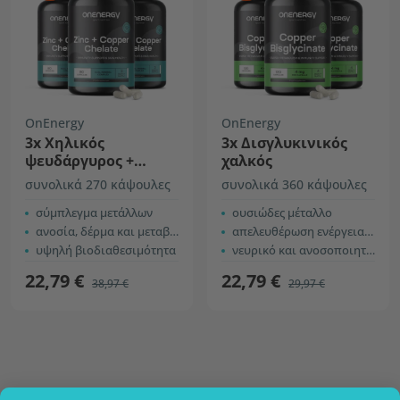
OnEnergy
OnEnergy
3x Χηλικός
3x Δισγλυκινικός
ψευδάργυρος +
χαλκός
χαλκός
συνολικά 270 κάψουλες
συνολικά 360 κάψουλες
σύμπλεγμα μετάλλων
ουσιώδες μέταλλο
ανοσία, δέρμα και μεταβολισμός
απελευθέρωση ενέργειας στον μεταβολισμό
υψηλή βιοδιαθεσιμότητα
νευρικό και ανοσοποιητικό σύστημα
22,79 €
22,79 €
38,97 €
29,97 €