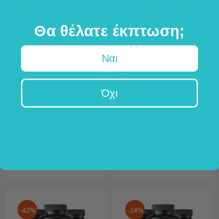
-20%
Θα θέλατε έκπτωση;
Ναι
Sanct Bernhard
Cosphera
Χαλκός
Vegan κολλαγόνο
Όχι
180 δισκία
120 κάψουλες
αρθρώσεις, δέρμα και μαλλιά,
για το δέρμα, τους μύες και τα οστά
προστασία των κυττάρων
αμινοξέα σε καθαρή μορφή
2 mg ανά δισκίο
με βιταμίνη C και μέταλλα
15,99 €
29,99 €
19,99 €
-42%
-24%