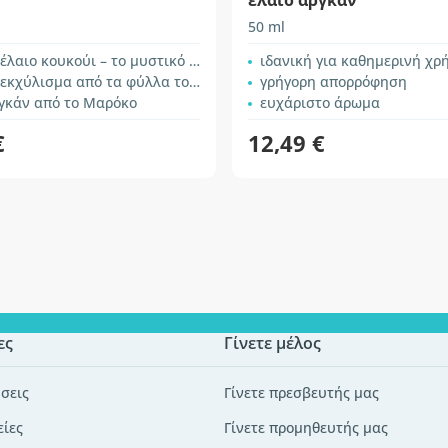
έλαιο αργκάν
50 ml
αιο κουκούι – το μυστικό της ομορφιάς
ιδανική για καθημερινή χρ
ύλισμα από τα φύλλα του δέντρου αργκάν
γρήγορη απορρόφηση
ργκάν από το Μαρόκο
ευχάριστο άρωμα
€
12,49 €
ες
Γίνετε μέλος
σεις
Γίνετε πρεσβευτής μας
είες
Γίνετε προμηθευτής μας