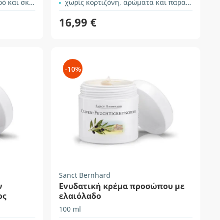
ασμένο δέρμα
χωρίς κορτιζόνη, αρώματα και παραβένες
16,99 €
-10%
Sanct Bernhard
ν
Ενυδατική κρέμα προσώπου με
ος
ελαιόλαδο
100 ml