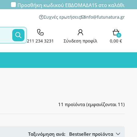
Προσθήκη κωδικού
ΕΒΔΟΜΑΔΑ15
στο καλάθι
Συχνές ερωτήσεις
info@futunatura.gr
0
211 234 3231
Σύνδεση προφίλ
0,00 €
11 προϊόντα (εμφανίζονται 11)
Ταξινόμηση ανά:
Bestseller προϊόντα