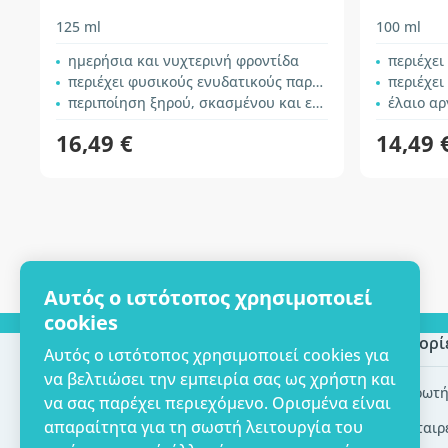
125 ml
100 ml
ημερήσια και νυχτερινή φροντίδα
περιέχει έλ
περιέχει φυσικούς ενυδατικούς παράγοντες
περιέχει εκχ
περιποίηση ξηρού, σκασμένου και ευαίσθητου δέρματος
έλαιο α
16,49 €
14,49 
Αυτός ο ιστότοπος χρησιμοποιεί
cookies
Επωνυμία επιχείρησης
Πληροφορί
Αυτός ο ιστότοπος χρησιμοποιεί cookies για
να βελτιώσει την εμπειρία σας ως χρήστη και
Πιστοποίηση ECO
Συχνές ερωτή
να σας παρέχει περιεχόμενο. Ορισμένα είναι
απαραίτητα για τη σωστή λειτουργία του
Επικοινωνία
Brands/εταιρ