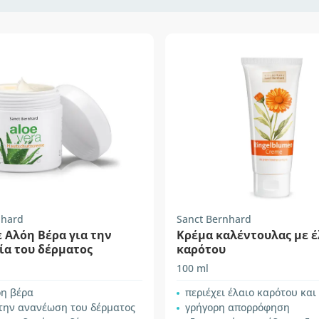
nhard
Sanct Bernhard
 Αλόη Βέρα για την
Κρέμα καλέντουλας με έ
ία του δέρματος
καρότου
100 ml
όη βέρα
περιέχει έλαιο καρότου κα
 την ανανέωση του δέρματος
γρήγορη απορρόφηση