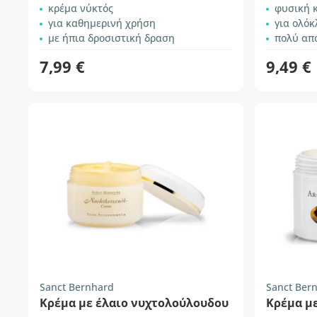
κρέμα νύκτός
φυσική 
για καθημερινή χρήση
για ολό
με ήπια δροσιστική δραση
πολύ απ
7,99 €
9,49 €
Sanct Bernhard
Sanct Ber
Κρέμα με έλαιο νυχτολούλουδου
Κρέμα με