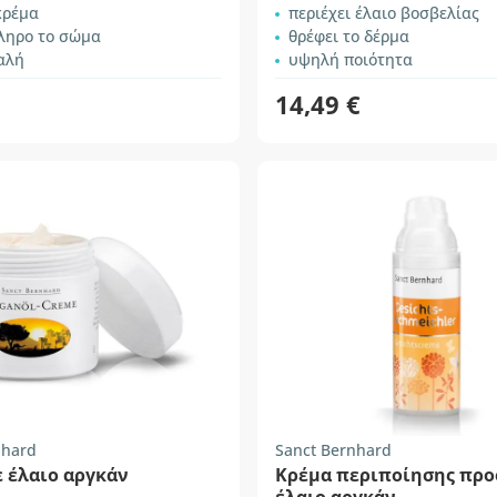
κρέμα
περιέχει έλαιο βοσβελίας
κληρο το σώμα
θρέφει το δέρμα
αλή
υψηλή ποιότητα
14,49 €
nhard
Sanct Bernhard
 έλαιο αργκάν
Κρέμα περιποίησης πρ