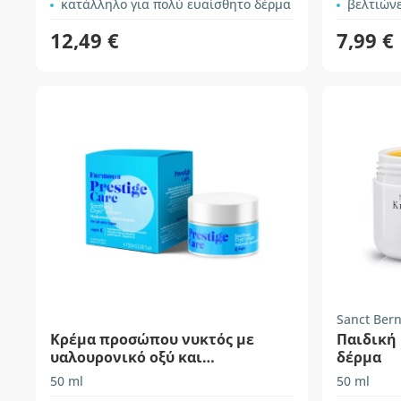
κατάλληλο για πολύ ευαίσθητο δέρμα
βελτιώνε
12,49 €
7,99 €
Sanct Ber
Κρέμα προσώπου νυκτός με
Παιδική 
υαλουρονικό οξύ και
δέρμα
νιασιναμίδη
50 ml
50 ml