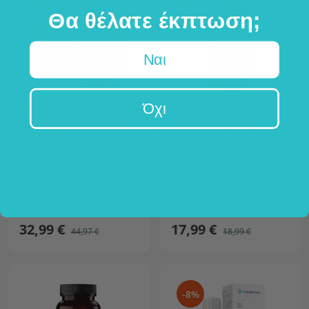
Θα θέλατε έκπτωση;
Ναι
Όχι
FutuNatura
Sanct Bernhard
3x Έλαιο ιπποφαούς
Τζελ Αλόης Βέρα
1200 mg
συνολικά 270 κάψουλες
1000 ml
Ψυχρής έκθλιψης μη εξευγενισμένο έλαιο
από φρέσκα φύλλα Αλόης Βέρα
Πέψη, ανοσοποιητικό σύστημα και καρδιαγγειακό σύστημα
ανοσοποιητικό σύστημα
1200 mg στην ημερήσια δόση
μεγάλη συσκευασία
32,99 €
17,99 €
44,97 €
18,99 €
-8%