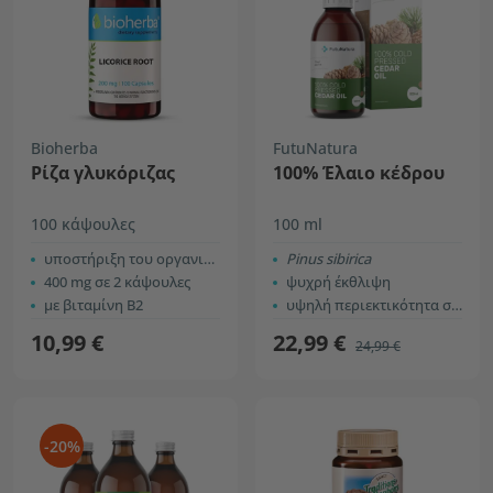
Bioherba
FutuNatura
Ρίζα γλυκόριζας
100% Έλαιο κέδρου
100 κάψουλες
100 ml
υποστήριξη του οργανισμού
Pinus sibirica
400 mg σε 2 κάψουλες
ψυχρή έκθλιψη
με βιταμίνη Β2
υψηλή περιεκτικότητα σε βιταμίνη Ε
10,99 €
22,99 €
24,99 €
-20%