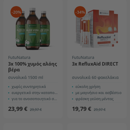
-20%
-34%
FutuNatura
FutuNatura
3x 100% χυμός αλόης
3x RefluxAid DIRECT
βέρα
συνολικά 1500 ml
συνολικά 60 φακελάκια
χωρίς συντηρητικά
εύκολη χρήση
ευεργετικό στην καταπολέμηση της κόπωσης
με μαγνήσιο και ασβέστιο
για το ανοσοποιητικό σύστημα
φρέσκη γεύση μέντας
23,99 €
19,79 €
29,97 €
29,97 €