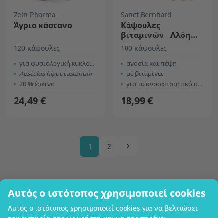
Zein Pharma
Sanct Bernhard
Άγριο κάστανο
Κάψουλες
βιταμινών - Αλόη
βέρα
120 κάψουλες
100 κάψουλες
για φυσιολογική κυκλοφορία
ανοσία και πέψη
Aesculus hippocastanum
με βιταμίνες
20 % έσκινο
για το ανοσοποιητικό σύστημα
24,49 €
18,99 €
1
2
Αυτός ο ιστότοπος χρησιμοποιεί cookies
Επωνυμία επιχείρησης
Αυτός ο ιστότοπος χρησιμοποιεί cookies για να βελτιώσει