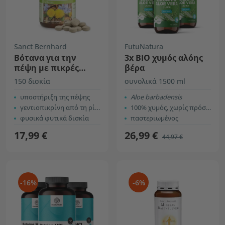
Sanct Bernhard
FutuNatura
Βότανα για την
3x BIO χυμός αλόης
πέψη με πικρές
βέρα
ουσίες
150 δισκία
συνολικά 1500 ml
υποστήριξη της πέψης
Aloe barbadensis
γεντιοπικρίνη από τη ρίζα γεντιανής
100% χυμός, χωρίς πρόσθετα
φυσικά φυτικά δισκία
παστεριωμένος
17,99 €
26,99 €
44,97 €
-16%
-6%