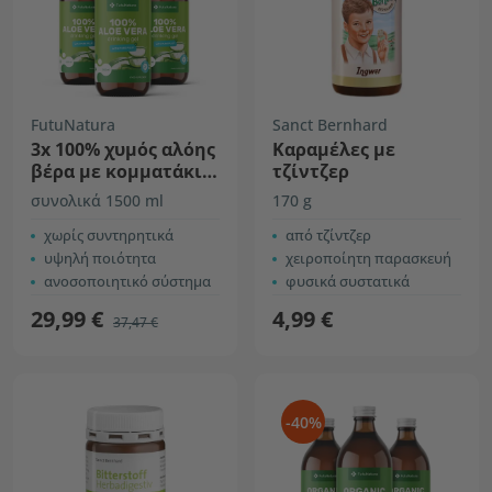
FutuNatura
Sanct Bernhard
3x 100% χυμός αλόης
Καραμέλες με
βέρα με κομματάκια
τζίντζερ
αλόης
συνολικά 1500 ml
170 g
χωρίς συντηρητικά
από τζίντζερ
υψηλή ποιότητα
χειροποίητη παρασκευή
ανοσοποιητικό σύστημα
φυσικά συστατικά
29,99 €
4,99 €
37,47 €
-40%