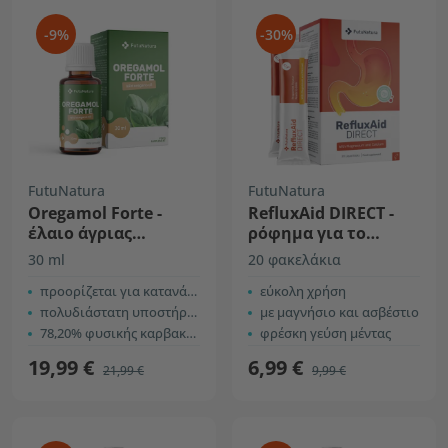
-9%
-30%
FutuNatura
FutuNatura
Oregamol Forte -
RefluxAid DIRECT -
έλαιο άγριας
ρόφημα για το
ρίγανης
γαστρικό οξύ
30 ml
20 φακελάκια
προορίζεται για κατανάλωση
εύκολη χρήση
πολυδιάστατη υποστήριξη του σώματος
με μαγνήσιο και ασβέστιο
78,20% φυσικής καρβακρόλης
φρέσκη γεύση μέντας
19,99 €
6,99 €
21,99 €
9,99 €