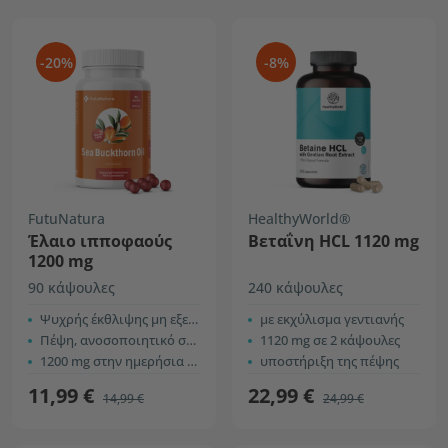
-20%
-8%
FutuNatura
HealthyWorld®
Έλαιο ιπποφαούς
Βεταΐνη HCL 1120 mg
1200 mg
90 κάψουλες
240 κάψουλες
Ψυχρής έκθλιψης μη εξευγενισμένο έλαιο
με εκχύλισμα γεντιανής
Πέψη, ανοσοποιητικό σύστημα και καρδιαγγειακό σύστημα
1120 mg σε 2 κάψουλες
1200 mg στην ημερήσια δόση
υποστήριξη της πέψης
11,99 €
22,99 €
14,99 €
24,99 €