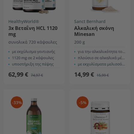
HealthyWorld®
Sanct Bernhard
3x Βεταΐνη HCL 1120
Αλκαλική σκόνη
mg
Minesan
συνολικά 720 κάψουλες
200 g
με εκχύλισμα γεντιανής
για την αλκαλικότητα του οργανισμού
1120 mg σε 2 κάψουλες
πλούσιο σε αλκαλικά μέταλλα
υποστήριξη της πέψης
με εκχυλίσματα μελισσόχορτου και χαμομηλιού
62,99 €
14,99 €
74,97 €
15,99 €
-33%
-5%