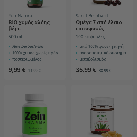
FutuNatura
Sanct Bernhard
BIO χυμός αλόης
Ωμέγα 7 από έλαιο
βέρα
ιπποφαούς
500 ml
100 κάψουλες
Aloe barbadensis
από 100% φυσική πηγή
100% χυμός, χωρίς πρόσθετα
ανοσοποιητικό σύστημα
παστεριωμένος
μεταβολισμός
9,99 €
36,99 €
14,99 €
38,99 €