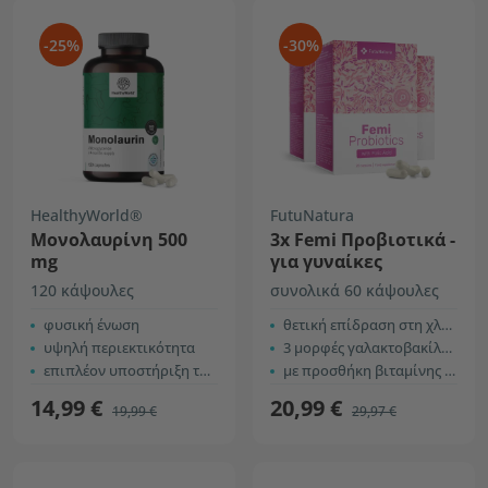
-25%
-30%
HealthyWorld®
FutuNatura
Μονολαυρίνη 500
3x Femi Προβιοτικά -
mg
για γυναίκες
120 κάψουλες
συνολικά 60 κάψουλες
φυσική ένωση
θετική επίδραση στη χλωρίδα
υψηλή περιεκτικότητα
3 μορφές γαλακτοβακίλλων
επιπλέον υποστήριξη του οργανισμού
με προσθήκη βιταμίνης Β9 – φολικό οξύ
14,99 €
20,99 €
19,99 €
29,97 €