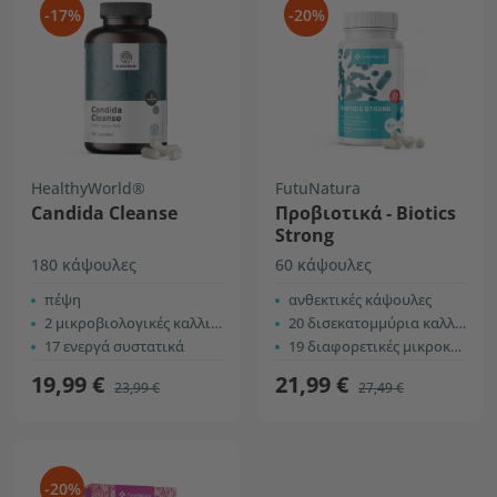
-17%
-20%
HealthyWorld®
FutuNatura
Candida Cleanse
Προβιοτικά - Biotics
Strong
180 κάψουλες
60 κάψουλες
πέψη
ανθεκτικές κάψουλες
2 μικροβιολογικές καλλιέργειες
20 δισεκατομμύρια καλλιέργειες σε κάθε κάψουλα
17 ενεργά συστατικά
19 διαφορετικές μικροκαλλιέργειες
19,99 €
21,99 €
23,99 €
27,49 €
-20%