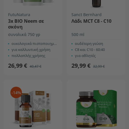
FutuNatura
Sanct Bernhard
3x ΒΙΟ Neem σε
Λάδι MCT C8 - C10
σκόνη
συνολικά 750 γρ
500 ml
οικολογικά πιστοποιημένο
ουδέτερη γεύση
για καλλυντική χρήση
C8 και C10 - 60:40
πολλαπλής χρήσης
για αθλητές
26,99 €
29,99 €
40,47 €
32,99 €
-14%