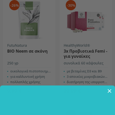
-26%
-30%
FutuNatura
HealthyWorld®
ΒΙΟ Neem σε σκόνη
3x Προβιοτικά Femi -
για γυναίκες
250 γρ
συνολικά 60 κάψουλες
οικολογικά πιστοποιημένο
με βιταμίνες D3 και B9
για καλλυντική χρήση
3 αποικίες μικροβιακών καλλιεργειών
πολλαπλής χρήσης
διατήρηση της ισορροπίας της χλωρίδας
9,99 €
20,99 €
13,49 €
29,97 €
-30%