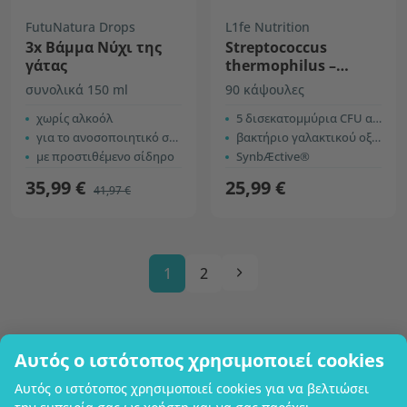
FutuNatura Drops
L1fe Nutrition
3x Βάμμα Νύχι της
Streptococcus
γάτας
thermophilus –
μικροβιακή
συνολικά 150 ml
90 κάψουλες
καλλιέργεια
χωρίς αλκοόλ
5 δισεκατομμύρια CFU ανά κάψουλα
για το ανοσοποιητικό σύστημα
βακτήριο γαλακτικού οξέος
με προστιθέμενο σίδηρο
SynbÆctive®
35,99 €
25,99 €
41,97 €
1
2
Αυτός ο ιστότοπος χρησιμοποιεί cookies
Επωνυμία επιχείρησης
Αυτός ο ιστότοπος χρησιμοποιεί cookies για να βελτιώσει