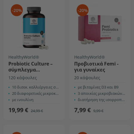
-20%
-20%
HealthyWorld®
HealthyWorld®
Probiotic Culture –
Προβιοτικά Femi -
σύμπλεγμα
για γυναίκες
προβιοτικών
120 κάψουλες
20 κάψουλες
καλλιεργειών
10 δισεκ. καλλιέργειες σε κάθε κάψουλα
με βιταμίνες D3 και B9
20 διαφορετικές μικροκαλλιέργειες
3 αποικίες μικροβιακών καλλιεργειών
με ινουλίνη
διατήρηση της ισορροπίας της χλωρίδας
19,99 €
7,99 €
24,99 €
9,99 €