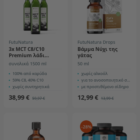
FutuNatura
FutuNatura Drops
3x MCT C8/C10
Βάμμα Νύχι της
Premium λάδι
γάτας
καρύδας
συνολικά 1500 ml
50 ml
100% από καρύδα
χωρίς αλκοόλ
59% C8, 40% C10
για το ανοσοποιητικό σύστημα
χωρίς συντηρητικά
με προστιθέμενο σίδηρο
38,99 €
12,99 €
59,97 €
13,99 €
-28%