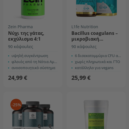
Zein Pharma
L1fe Nutrition
Νύχι της γάτας,
Bacillus coagulans –
εκχύλισμα 4:1
μικροβιακή
καλλιέργεια
90 κάψουλες
90 κάψουλες
υψηλή συγκέντρωση
6 δισεκατομμύρια CFU ανά κάψουλα
φλοιός από τη Νότια Αμερική
χωρίς πληρωτικά και ΓΤΟ
ανοσοποιητικό σύστημα
κατάλληλο για vegans
24,99 €
25,99 €
-25%