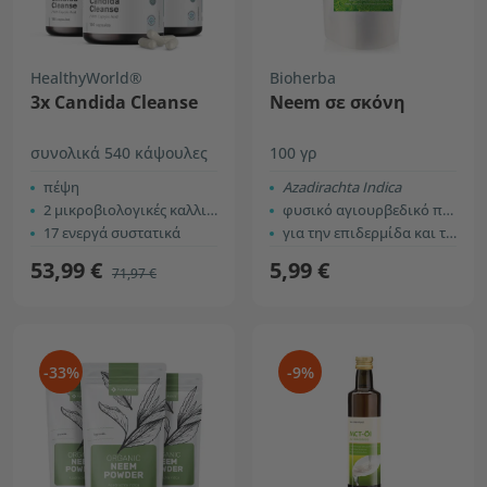
HealthyWorld®
Bioherba
3x Candida Cleanse
Neem σε σκόνη
συνολικά 540 κάψουλες
100 γρ
πέψη
Azadirachta Indica
2 μικροβιολογικές καλλιέργειες
φυσικό αγιουρβεδικό προϊόν
17 ενεργά συστατικά
για την επιδερμίδα και τα μαλλιά
53,99 €
5,99 €
71,97 €
-33%
-9%