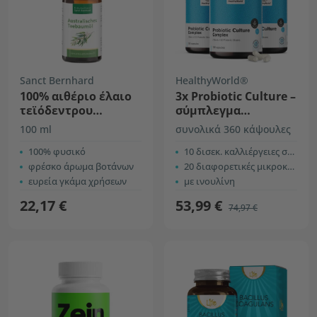
Sanct Bernhard
HealthyWorld®
100% αιθέριο έλαιο
3x Probiotic Culture –
τεϊόδεντρου
σύμπλεγμα
Αυστραλίας
προβιοτικών
100 ml
συνολικά 360 κάψουλες
καλλιεργειών
100% φυσικό
10 δισεκ. καλλιέργειες σε κάθε κάψουλα
φρέσκο άρωμα βοτάνων
20 διαφορετικές μικροκαλλιέργειες
ευρεία γκάμα χρήσεων
με ινουλίνη
22,17 €
53,99 €
74,97 €