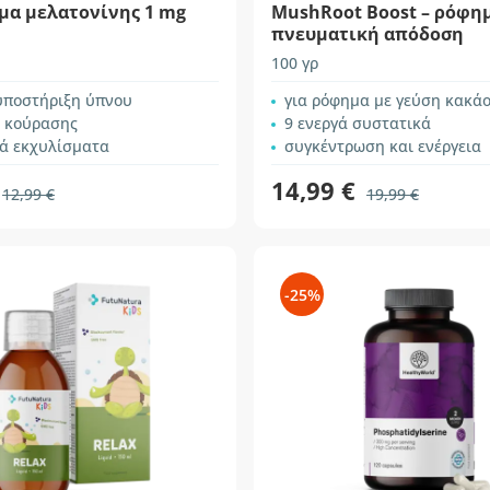
μα μελατονίνης 1 mg
MushRoot Boost – ρόφημ
πνευματική απόδοση
100 γρ
υποστήριξη ύπνου
για ρόφημα με γεύση κακά
ς κούρασης
9 ενεργά συστατικά
κά εκχυλίσματα
συγκέντρωση και ενέργεια
14,99 €
12,99 €
19,99 €
-25%