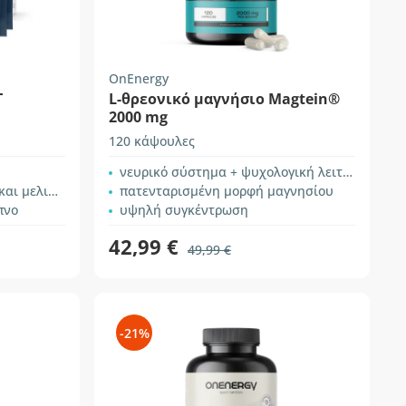
OnEnergy
T
L-θρεονικό μαγνήσιο Magtein®
2000 mg
120 κάψουλες
νευρικό σύστημα + ψυχολογική λειτουργία
ισσόχορτου
πατενταρισμένη μορφή μαγνησίου
πνο
υψηλή συγκέντρωση
42,99 €
49,99 €
-21%