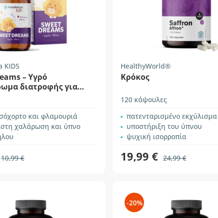
a KIDS
HealthyWorld®
eams – Υγρό
Κρόκος
ωμα διατροφής για
ια τον ύπνο
120 κάψουλες
σσόχορτο και φλαμουριά
πατενταρισμένο εκχύλισμα
ιστη χαλάρωση και ύπνο
υποστήριξη του ύπνου
ήλου
ψυχική ισορροπία
19,99 €
10,99 €
24,99 €
-20%