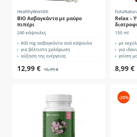
HealthyWorld®
FutuNatur
BIO Ασβαγκάντα με μαύρο
Relax –
πιπέρι
διατροφή
χαλάρω
240 κάψουλες
150 ml
600 mg ασβαγκάντα ανά κάψουλα
με εκχύλι
για βέλτιστη χαλάρωση
για ιδαν
αύξηση της ενέργειας
γεύση μ
12,99 €
8,99 €
16,99 €
-20%