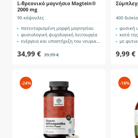
L-θρεονικό μαγνήσιο Magtein®
Σύμπλεγ
2000 mg
90 κάψουλες
400 δισκία
πατενταρισμένη μορφή μαγνησίου
φυσική 
φυσιολογική ψυχολογική λειτουργία
κατά τη
ενέργεια και υποστήριξη του νευρικού συστήματος
με φυτι
34,99 €
9,99 €
39,99 €
-24%
-18%