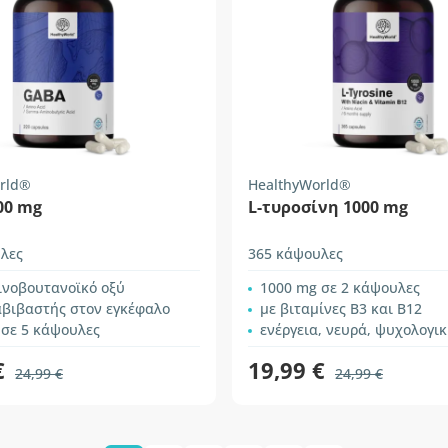
rld®
HealthyWorld®
00 mg
L-τυροσίνη 1000 mg
λες
365 κάψουλες
ινοβουτανοϊκό οξύ
1000 mg σε 2 κάψουλες
αβιβαστής στον εγκέφαλο
με βιταμίνες B3 και B12
 σε 5 κάψουλες
ενέργεια, νευρά, ψυχολογική λ
€
19,99 €
24,99 €
24,99 €