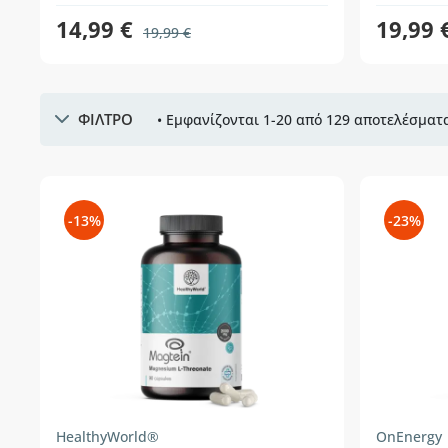
14,99 €
19,99 
19,99 €
ΦΙΛΤΡΟ
• Εμφανίζονται 1-20 από 129 αποτελέσματα
-13%
-23%
HealthyWorld®
OnEnergy