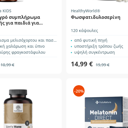
a KIDS
HealthyWorld®
 Υγρό συμπλήρωμα
Φωσφατιδυλοσερίνη
ς για παιδιά για
ση
120 κάψουλες
σμα μελισόχορτου και πασιφλόρας
από φυτική πηγή
ική χαλάρωση και ύπνο
υποστήριξη τρόπου ζωής
αύρης φραγκοστάφυλου
υψηλή συγκέντρωση
14,99 €
10,99 €
19,99 €
-20%