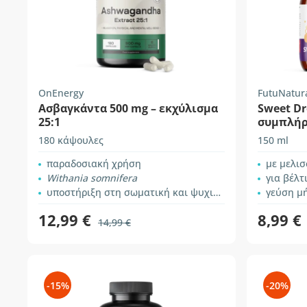
OnEnergy
FutuNatur
Ασβαγκάντα 500 mg – εκχύλισμα
Sweet Dr
25:1
συμπλήρ
παιδιά γ
180 κάψουλες
150 ml
παραδοσιακή χρήση
με μελι
Withania somnifera
για βέλτ
υποστήριξη στη σωματική και ψυχική απόδοση
γεύση μ
12,99 €
8,99 €
14,99 €
-15%
-20%