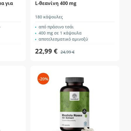
α για
L-θεανίνη 400 mg
180 κάψουλες
ο
από πράσινο τσάι
400 mg σε 1 κάψουλα
αποτελεσματικό αμινοξύ
22,99 €
24,99 €
-20%