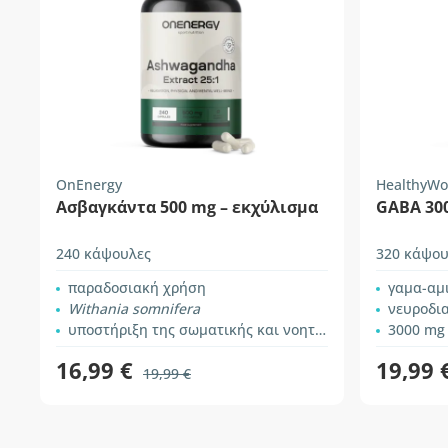
OnEnergy
HealthyWo
Ασβαγκάντα 500 mg – εκχύλισμα
GABA 30
240 κάψουλες
320 κάψου
παραδοσιακή χρήση
γαμα-αμ
Withania somnifera
νευροδι
υποστήριξη της σωματικής και νοητικής απόδοσης
3000 mg
16,99 €
19,99 
19,99 €