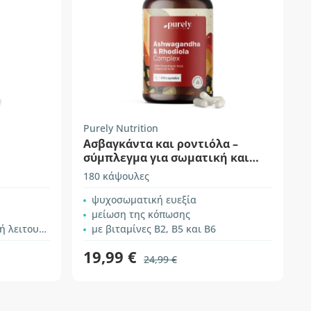
Purely Nutrition
Ασβαγκάντα και ροντιόλα –
σύμπλεγμα για σωματική και
ψυχική απόδοση
180 κάψουλες
ψυχοσωματική ευεξία
μείωση της κόπωσης
ειτουργία
με βιταμίνες B2, B5 και B6
19,99 €
24,99 €