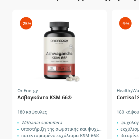
-25%
-9%
OnEnergy
HealthyWo
Ασβαγκάντα KSM-66®
Cortisol
180 κάψουλες
180 κάψου
Withania somnifera
ψυχολογ
υποστήριξη της σωματικής και ψυχικής απόδοσης
εκχύλισ
πατενταρισμένο εκχύλισμα KSM-66®
βιταμίνες