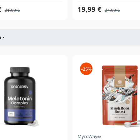
€
19,99 €
21,99 €
24,99 €
 •
-25%
MycoWay®