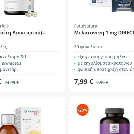
rld®
FutuNatura
Χαίτη Λιονταριού) -
Μελατονίνη 1 mg DIREC
ι
λες
30 φακελάκια
κχύλισμα 5:1
εξαιρετική γεύση μήλου
 erinaceus
με εκχυλίσματα κραταίγου και μελ
 μανιτάρι
φυσική υποστήριξη στον ύ
€
7,99 €
24,99 €
9,99 €
-20%