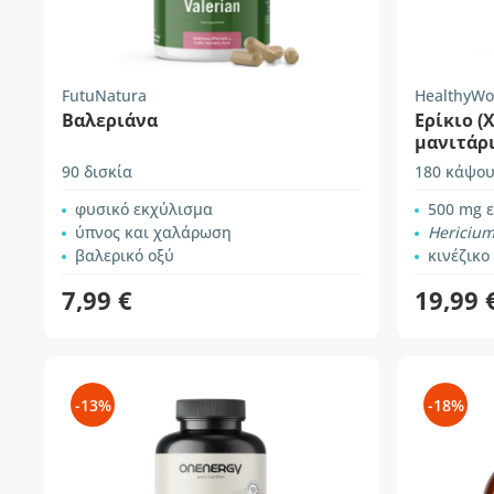
FutuNatura
HealthyWo
Βαλεριάνα
Ερίκιο (
μανιτάρ
90 δισκία
180 κάψου
φυσικό εκχύλισμα
500 mg ε
ύπνος και χαλάρωση
Hericium
βαλερικό οξύ
κινέζικο
7,99 €
19,99 
-13%
-18%