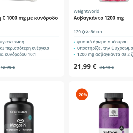
WeightWorld
 C 1000 mg με κυνόροδο
Ασβαγκάντα 1200 mg
120 ζελεδάκια
υγκέντρωση
φυσικό άρωμα σμέουρου
αι περισσότερη ενέργεια
υποστηρίζει την ψυχοσωματι
μα κυνόροδου 10:1
1200 mg ασβαγκάντα σε 2 
21,99 €
12,99 €
24,49 €
-20%