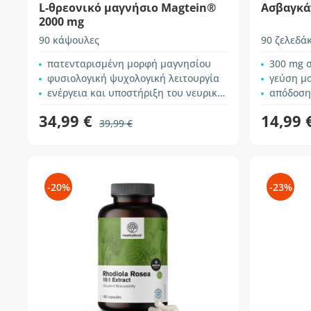
L-θρεονικό μαγνήσιο Magtein®
Ασβαγκά
2000 mg
90 κάψουλες
90 ζελεδά
πατενταρισμένη μορφή μαγνησίου
300 mg σ
φυσιολογική ψυχολογική λειτουργία
γεύση μ
ενέργεια και υποστήριξη του νευρικού συστήματος
απόδοση
34,99 €
14,99 
39,99 €
-20%
-23%