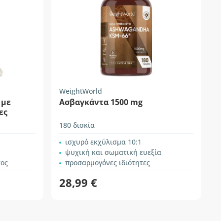
WeightWorld
 με
Ασβαγκάντα 1500 mg
ες
180 δισκία
ισχυρό εκχύλισμα 10:1
ψυχική και σωματική ευεξία
τος
προσαρμογόνες ιδιότητες
28,99 €