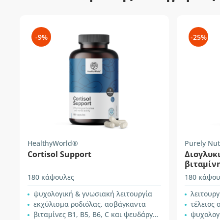
-9%
-25%
HealthyWorld®
Purely Nut
Cortisol Support
Δισγλυκ
βιταμίν
180 κάψουλες
180 κάψου
ψυχολογική & γνωσιακή λειτουργία
λειτουρ
εκχύλισμα ροδιόλας, ασβάγκαντα
τέλειος
βιταμίνες B1, B5, B6, C και ψευδάργυρος
ψυχολογ