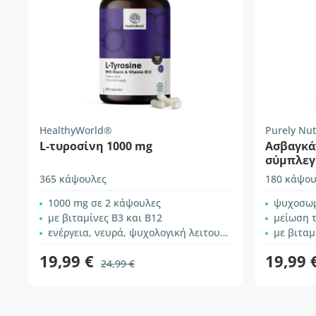
HealthyWorld®
Purely Nut
L-τυροσίνη 1000 mg
Ασβαγκάν
σύμπλεγ
ψυχική 
365 κάψουλες
180 κάψου
1000 mg σε 2 κάψουλες
ψυχοσωμ
με βιταμίνες B3 και B12
μείωση 
ενέργεια, νευρά, ψυχολογική λειτουργία
με βιταμ
19,99 €
19,99 
24,99 €