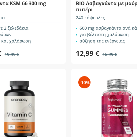
ντα KSM-66 300 mg
BIO Ασβαγκάντα με μαύ
πιπέρι
κια
240 κάψουλες
ε 2 ζελεδάκια
600 mg ασβαγκάντα ανά κ
ούρων
για βέλτιστη χαλάρωση
 και χαλάρωση
αύξηση της ενέργειας
€
12,99 €
19,99 €
16,99 €
-10%