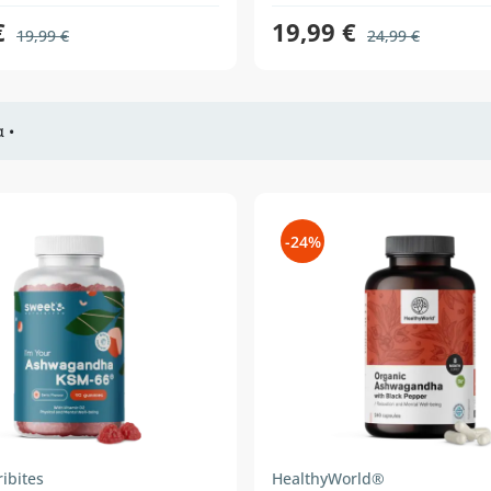
€
19,99 €
19,99 €
24,99 €
 •
-24%
ibites
HealthyWorld®