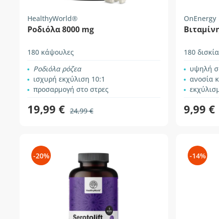
HealthyWorld®
OnEnergy
Ροδιόλα 8000 mg
Βιταμίνη
180 κάψουλες
180 δισκία
Ροδιόλα ρόζεα
υψηλή σ
ισχυρή εκχύλιση 10:1
ανοσία κ
προσαρμογή στο στρες
εκχύλισ
19,99 €
9,99 €
24,99 €
-20%
-14%