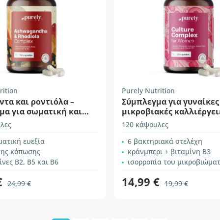
rition
Purely Nutrition
τα και ροντιόλα –
Σύμπλεγμα για γυναίκες
μα για σωματική και
μικροβιακές καλλιέργει
απόδοση
λες
120 κάψουλες
ατική ευεξία
6 βακτηριακά στελέχη
της κόπωσης
κράνμπερι + βιταμίνη Β3
ίνες B2, B5 και B6
ισορροπία του μικροβιώμα
€
14,99 €
24,99 €
19,99 €