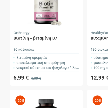
OnEnergy
HealthyWo
Βιοτίνη – βιταμίνη B7
Βιταμίνη
90 κάψουλες
180 δισκία
βιταμίνη ομορφιάς
σύστημα
αποτελεσματική απορρόφηση
φυσιολο
νευρικό σύστημα και ψυχολογική λειτουργία
100 mg σ
6,99 €
12,99 
9,99 €
-20%
-20%