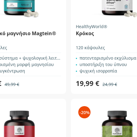
HealthyWorld®
ικό μαγνήσιο Magtein®
Κρόκος
λες
120 κάψουλες
ύστημα + ψυχολογική λειτουργία
πατενταρισμένο εκχύλισμα
ρισμένη μορφή μαγνησίου
υποστήριξη του ύπνου
υγκέντρωση
ψυχική ισορροπία
€
19,99 €
49,99 €
24,99 €
-20%