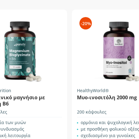
-20%
rition
HealthyWorld®
ινικό μαγνήσιο με
Mυο-ινοσιτόλη 2000 mg
η B6
λες
200 κάψουλες
γία των μυών
ορμόνια και ψυχολογική λε
 συνδυασμός
με προσθήκη φολικού οξέος και β
ική λειτουργία
σχεδιασμένο για γυναίκες