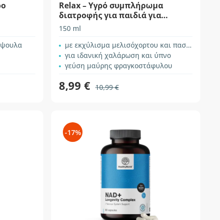
ρο
Relax – Υγρό συμπλήρωμα
διατροφής για παιδιά για
χαλάρωση
150 ml
άψουλα
με εκχύλισμα μελισόχορτου και πασιφλόρας
για ιδανική χαλάρωση και ύπνο
γεύση μαύρης φραγκοστάφυλου
8,99 €
10,99 €
-17%