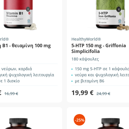
rld®
HealthyWorld®
 Β1 - θειαμίνη 100 mg
5-HTP 150 mg - Griffonia
Simplicifolia
180 κάψουλες
 νεύρων, καρδιά
150 mg 5-HTP σε 1 κάψουλ
γική ψυχολογική λειτουργία
νεύρα και ψυχολογική λειτ
ε 1 δισκίο
με βιταμίνη B6
€
19,99 €
16,99 €
24,99 €
-25%