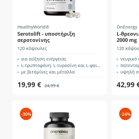
HealthyWorld®
OnEnergy
Serotolift - υποστήριξη
L-θρεον
σεροτονίνης
2000 mg
120 κάψουλες
120 κάψου
για αύξηση ενέργειας
νευρικό σ
L-τρυπτοφάνη, L-τυροσίνη και L-φαινυλαλανίνη
πατεντα
με βιταμίνες και μέταλλα
υψηλή σ
19,99 €
42,99 
24,99 €
-30%
-24%