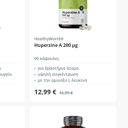
HealthyWorld®
Huperzine A 200 µg
90 κάψουλες
α
για δραστήρια άτομα
ουργία
υψηλή συγκέντρωση
με την αμινοξύ L-λευκίνη
12,99 €
16,99 €