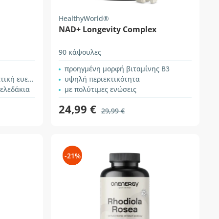
HealthyWorld®
NAD+ Longevity Complex
90 κάψουλες
προηγμένη μορφή βιταμίνης Β3
κή ευεξία
υψηλή περιεκτικότητα
ζελεδάκια
με πολύτιμες ενώσεις
24,99 €
29,99 €
-21%