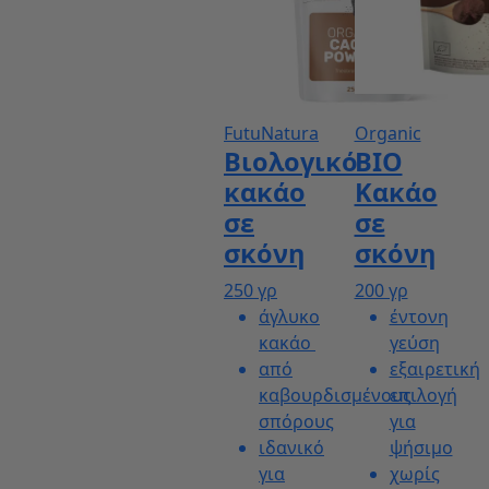
Smart
FutuNatura
Organic
Βιολογικό
BIO
κακάο
Κακάο
σε
σε
σκόνη
σκόνη
250 γρ
200 γρ
άγλυκο
έντονη
κακάο
γεύση
από
εξαιρετική
καβουρδισμένους
επιλογή
σπόρους
για
ιδανικό
ψήσιμο
για
χωρίς