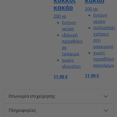
κακάο
200 γρ
έντονη
200 γρ
γεύση
έντονη
πολλαπλές
γεύση
χρήσεις
ιδανική
στη
προσθήκη
μαγειρική
σε
χωρίς
τρόφιμα
προσθήκη
χωρίς
σακχάρων
γλουτένη
11,99 €
11,99 €
Επωνυμία επιχείρησης
Πληροφορίες