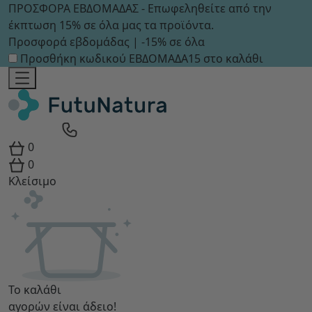
ΠΡΟΣΦΟΡΑ ΕΒΔΟΜΑΔΑΣ - Επωφεληθείτε από την
έκπτωση 15% σε όλα μας τα προϊόντα.
Προσφορά εβδομάδας | -15% σε όλα
Προσθήκη κωδικού
ΕΒΔΟΜΑΔΑ15
στο καλάθι
0
0
Κλείσιμο
Το καλάθι
αγορών είναι άδειο!