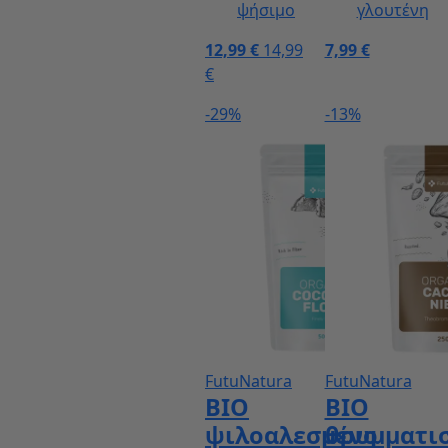
ψήσιμο
γλουτένη
12,99 €
14,99
7,99 €
€
-29%
-13%
FutuNatura
FutuNatura
ΒΙΟ
ΒΙΟ
ψιλοαλεσμένο
θρυμματι