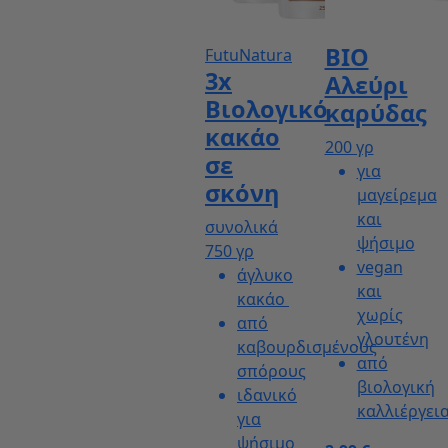
Bioherba
ΒΙΟ
FutuNatura
3x
Aλεύρι
Βιολογικό
καρύδας
κακάο
200 γρ
σε
για
σκόνη
μαγείρεμα
και
συνολικά
ψήσιμο
750 γρ
vegan
άγλυκο
και
κακάο
χωρίς
από
γλουτένη
καβουρδισμένους
από
σπόρους
βιολογική
ιδανικό
καλλιέργει
για
ψήσιμο