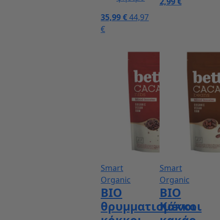
2,99 €
35,99 €
44,97
€
Smart
Smart
Organic
Organic
BIO
ΒΙΟ
θρυμματισμένοι
Κόκκοι
κόκκοι
κακάο