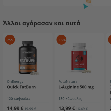
Άλλοι αγόρασαν και αυτά
-25%
-15%
-
OnEnergy
FutuNatura
Quick FatBurn
L-Arginine 500 mg
120 κάψουλες
180 κάψουλες
14,99 €
13,99 €
19,99 €
16,49 €