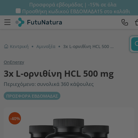
Προσφορά εβδομάδας | -15% σε όλα
Προσθήκη κωδικού
ΕΒΔΟΜΑΔΑ15
στο καλάθι
Κεντρική
Αμινοξέα
3x L-ορνιθίνη HCL 500 mg
OnEnergy
3x L-ορνιθίνη HCL 500 mg
Περιεχόμενο: συνολικά 360 κάψουλες
ΠΡΟΣΦΟΡΑ ΕΒΔΟΜΑΔΑΣ
-40%