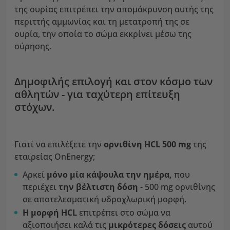
της ουρίας επιτρέπει την απομάκρυνση αυτής της
περιττής αμμωνίας και τη μετατροπή της σε
ουρία, την οποία το σώμα εκκρίνει μέσω της
ούρησης.
Δημοφιλής επιλογή και στον κόσμο των
αθλητών - για ταχύτερη επίτευξη
στόχων.
Γιατί να επιλέξετε την
ορνιθίνη HCL 500 mg
της
εταιρείας OnEnergy;
Αρκεί
μόνο μία κάψουλα την ημέρα,
που
περιέχει
την βέλτιστη δόση
- 500 mg ορνιθίνης
σε αποτελεσματική υδροχλωρική μορφή.
Η μορφή HCL
επιτρέπει στο σώμα να
αξιοποιήσει καλά τις
μικρότερες δόσεις
αυτού