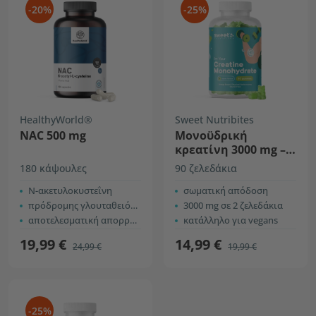
-20%
-25%
HealthyWorld®
Sweet Nutribites
NAC 500 mg
Μονοϋδρική
κρεατίνη 3000 mg –
μήλο
180 κάψουλες
90 ζελεδάκια
Ν-ακετυλοκυστεΐνη
σωματική απόδοση
πρόδρομης γλουταθειόνης
3000 mg σε 2 ζελεδάκια
αποτελεσματική απορρόφηση
κατάλληλο για vegans
19,99 €
14,99 €
24,99 €
19,99 €
-25%