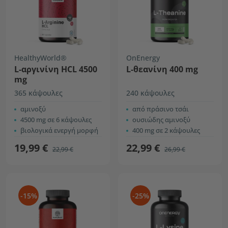
HealthyWorld®
OnEnergy
L-αργινίνη HCL 4500
L-θεανίνη 400 mg
mg
365 κάψουλες
240 κάψουλες
αμινοξύ
από πράσινο τσάι
4500 mg σε 6 κάψουλες
ουσιώδης αμινοξύ
βιολογικά ενεργή μορφή
400 mg σε 2 κάψουλες
19,99 €
22,99 €
22,99 €
26,99 €
-15%
-25%