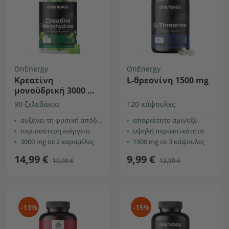
OnEnergy
OnEnergy
Κρεατίνη
L-θρεονίνη 1500 mg
μονοϋδρική 3000 mg
– μήλο
90 ζελεδάκια
120 κάψουλες
αυξάνει τη φυσική απόδοση
απαραίτητο αμινοξύ
περισσότερη ενέργεια
υψηλή περιεκτικότητα
3000 mg σε 2 καραμέλες
1500 mg σε 3 κάψουλες
14,99 €
9,99 €
19,99 €
12,99 €
-13%
-15%