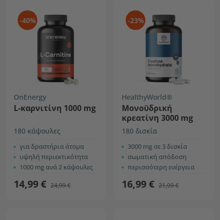
-40%
-23%
OnEnergy
HealthyWorld®
L-καρνιτίνη 1000 mg
Mονοϋδρική
κρεατίνη 3000 mg
180 κάψουλες
180 δισκία
για δραστήρια άτομα
3000 mg σε 3 δισκία
υψηλή περιεκτικότητα
σωματική απόδοση
1000 mg ανά 2 κάψουλες
περισσότερη ενέργεια
14,99 €
16,99 €
24,99 €
21,99 €