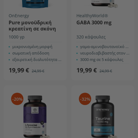
OnEnergy
HealthyWorld®
Pure μονοϋδρική
GABA 3000 mg
κρεατίνη σε σκόνη
1000 γρ
320 κάψουλες
μικρονισμένη μορφή
γαμα-αμινοβουτανοϊκό οξύ
σωματική απόδοση
νευροδιαβιβαστής στον εγκέφαλο
εξαιρετική διαλυτότητα στο νερό
3000 mg σε 5 κάψουλες
19,99 €
19,99 €
24,99 €
24,99 €
-20%
-32%