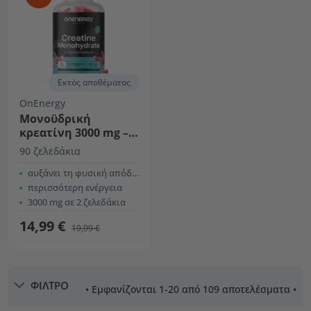
Εκτός αποθέματος
OnEnergy
Μονοϋδρική
κρεατίνη 3000 mg –
καρπούζι
90 ζελεδάκια
αυξάνει τη φυσική απόδοση
περισσότερη ενέργεια
3000 mg σε 2 ζελεδάκια
14,99 €
19,99 €
ΦΙΛΤΡΟ
• Εμφανίζονται 1-20 από 109 αποτελέσματα •