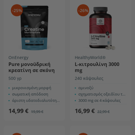
-25%
-26%
OnEnergy
HealthyWorld®
Pure μονοϋδρική
L-κιτρουλίνη 3000
κρεατίνη σε σκόνη
mg
500 γρ
240 κάψουλες
μικρονισμένη μορφή
αμινοξύ
σωματική απόδοση
σχηματισμός οξειδίου του αζώτου
άριστη υδατοδιαλυτότητα
3000 mg σε 4 κάψουλες
14,99 €
16,99 €
19,99 €
22,99 €