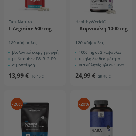
FutuNatura
HealthyWorld®
L-Arginine 500 mg
L-Καρνοσίνη 1000 mg
180 κάψουλες
120 κάψουλες
βιολογικά ενεργή μορφή
1000 mg σε 2 κάψουλες
με βιταμίνες B6, B12, B9
υψηλή διαθεσιμότητα
αιμοποίηση
για αθλητές, ηλικιωμένους, κ.α.
13,99 €
24,99 €
16,49 €
29,99 €
-20%
-20%