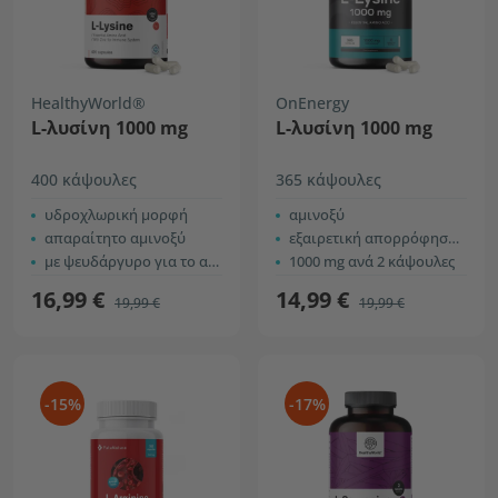
HealthyWorld®
OnEnergy
L-λυσίνη 1000 mg
L-λυσίνη 1000 mg
400 κάψουλες
365 κάψουλες
υδροχλωρική μορφή
αμινοξύ
απαραίτητο αμινοξύ
εξαιρετική απορρόφηση και χρήση
με ψευδάργυρο για το ανοσοποιητικό σύστημα
1000 mg ανά 2 κάψουλες
16,99 €
14,99 €
19,99 €
19,99 €
-15%
-17%