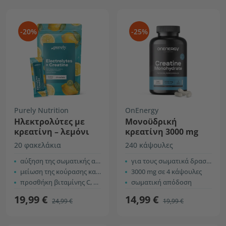
-20%
-25%
Purely Nutrition
OnEnergy
Ηλεκτρολύτες με
Μονοϋδρική
κρεατίνη – λεμόνι
κρεατίνη 3000 mg
20 φακελάκια
240 κάψουλες
αύξηση της σωματικής απόδοσης
για τους σωματικά δραστήριους
μείωση της κούρασης και της κόπωσης
3000 mg σε 4 κάψουλες
προσθήκη βιταμίνης C, B6 και B12
σωματική απόδοση
19,99 €
14,99 €
24,99 €
19,99 €