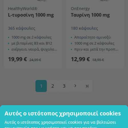
HealthyWorld®
OnEnergy
L-τυροσίνη 1000 mg
Ταυρίνη 1000 mg
365 κάψουλες
180 κάψουλες
1000 mg σε 2 κάψουλες
Απαραίτητο αμινοξύ
με βιταμίνες B3 και B12
1000 mg σε 2 κάψουλες
ενέργεια, νευρά, ψυχολογική λειτουργία
πριν και μετά την προπόνηση
19,99 €
12,99 €
24,99 €
18,99 €
1
2
3
Αυτός ο ιστότοπος χρησιμοποιεί cookies
Επωνυμία επιχείρησης
Αυτός ο ιστότοπος χρησιμοποιεί cookies για να βελτιώσει