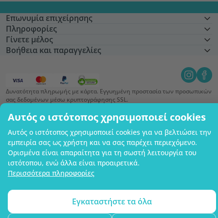
Επωνυμία επιχείρησης
Πληροφορίες
Γίνετε μέλος
Βοήθεια και παραγγελίες
Δυνατότητα πληρωμής με κάρτα. Εγγυημένη προστασία των προσωπικών
σας δεδομένων μέσω κρυπτογράφησης SSL.
Copyright © 2012 - 2026   |   Be Healthy Group d.o.o.
Αυτός ο ιστότοπος χρησιμοποιεί cookies
Χάρτης ιστότοπου
Χρήση των cookies
Ρυθμίσεις cookies
Αυτός ο ιστότοπος χρησιμοποιεί cookies για να βελτιώσει την
εμπειρία σας ως χρήστη και να σας παρέχει περιεχόμενο.
Ορισμένα είναι απαραίτητα για τη σωστή λειτουργία του
ιστότοπου, ενώ άλλα είναι προαιρετικά.
Περισσότερα πληροφορίες
Εγκαταστήστε τα όλα