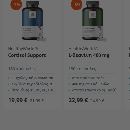
-9%
-8%
HealthyWorld®
HealthyWorld®
Cortisol Support
L-θεανίνη 400 mg
180 κάψουλες
180 κάψουλες
ψυχολογική & γνωσιακή λειτουργία
από πράσινο τσάι
εκχύλισμα ροδιόλας, ασβάγκαντα
400 mg σε 1 κάψουλα
βιταμίνες B1, B5, B6, C και ψευδάργυρος
αποτελεσματικό αμινοξύ
19,99 €
22,99 €
21,99 €
24,99 €