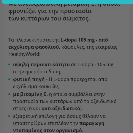
Με αντιοξειδωτική βιταμίνη Ε, η οποία
φροντίζει για την προστασία
των κυττάρων του σώματος.
Τα πλεονεκτήματα της
L-dopa 105 mg - από
εκχύλισμα φασολιού,
κάψουλες, της εταιρείας
HealthyWorld:
υψηλή περιεκτικότητα
σε L-dopa - 105 mg
στην ημερήσια δόση,
φυτική πηγή
- Η L-dopa προέρχεται από
εκχύλισμα κουκιών,
με βιταμίνη Ε
, η οποία συμβάλλει στην
προστασία των κυττάρων από το οξειδωτικό
στρες (είναι
αντιοξειδωτικό
),
εξαιρετική επιλογή για όσους θέλουν να
υποστηρίξουν επιπλέον την
παραγωγή
ντοπαμίνης
στον οργανισμό
.