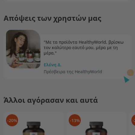
Απόψεις των χρηστών μας
"Με τα προϊόντα HealthyWorld, βρίσκω
τον καλύτερο εαυτό μου, μέρα με τη
μέρα."
Ελένη Δ.
Πρέσβειρα της HealthyWorld
Άλλοι αγόρασαν και αυτά
-20%
-13%
-