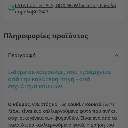
ΕΛΤΑ Courier, ACS, BOX NOW lockers | Εύκολη
παραλαβή 24/7
Πληροφορίες προϊόντος
Περιγραφή
L-dopa σε κάψουλες, που προέρχεται
από την καλύτερη πηγή - από
εκχύλισμα κουκιών.
Ο κύαμος
, γνωστός και ως
κουκί / κουκιά
(Vicia
faba)
, είναι ένα καλλιεργούμενο φυτό που ανήκει
στην οικογένεια των ψυχανθών. Είναι ένα από τα
παλαιότερα καλλιεργούμενα φυτά. Η χρήση του