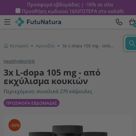
Προσφορά εβδομάδας | -16% σε όλα
Προσθήκη κωδικού
16ΛΙΓΟΤΕΡΑ
στο καλάθι
Κεντρική
Αμινοξέα
3x L-dopa 105 mg - από εκχύλισμα κουκιών
HealthyWorld®
3x L-dopa 105 mg - από
εκχύλισμα κουκιών
Περιεχόμενο: συνολικά 270 κάψουλες
ΠΡΟΣΦΟΡΑ ΕΒΔΟΜΑΔΑΣ
-30%