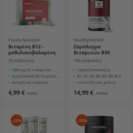
Purely Nutrition
HealthyWorld®
Βιταμίνη Β12 -
Σύμπλεγμα
μεθυλοκοβαλαμίνη
Βιταμινών Β50
30 κάψουλες
180 κάψουλες
1900 µg σε 1 κάψουλα
υψηλή δοσολογία
ψυχολογική λειτουργία, νευρικό σύστημα
B1, B2, B3, B6, B7, B9, B12
αντοχή και ενέργεια
ινοσιτόλη και χολίνη
4,99 €
14,99 €
6,99 €
19,99 €
-28%
-20%