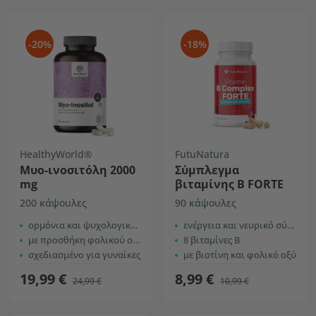
-20%
-18%
HealthyWorld®
FutuNatura
Mυο-ινοσιτόλη 2000
Σύμπλεγμα
mg
βιταμίνης Β FORTE
200 κάψουλες
90 κάψουλες
ορμόνια και ψυχολογική λειτουργία
ενέργεια και νευρικό σύστημα
με προσθήκη φολικού οξέος και βιταμίνης Β6
8 βιταμίνες Β
σχεδιασμένο για γυναίκες
με βιοτίνη και φολικό οξύ
19,99 €
8,99 €
24,99 €
10,99 €