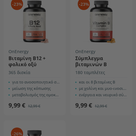
-23%
-23%
OnEnergy
OnEnergy
Βιταμίνη Β12 +
Σύμπλεγμα
φολικό οξύ
βιταμινών Β
365 δισκία
180 ταμπλέτες
για το ανοσοποιητικό σύστημα
και οι 8 βιταμίνες Β
μείωση της κόπωσης
με χολίνη και μυο-ινοσιτόλη
μεταβολισμός της ομοκυστεΐνης
ενέργεια και νευρικό σύστημα
9,99 €
9,99 €
12,99 €
12,99 €
-26%