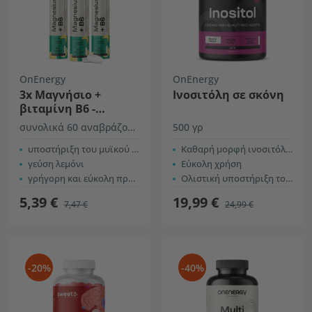
OnEnergy
OnEnergy
3x Μαγνήσιο +
Ινοσιτόλη σε σκόνη
βιταμίνη Β6 -
αναβράζοντα δισκία
συνολικά 60 αναβράζοντα δισκία
500 γρ
υποστήριξη του μυϊκού και νευρικού συστήματος
Καθαρή μορφή ινοσιτόλης
γεύση λεμόνι
Εύκολη χρήση
γρήγορη και εύκολη προετοιμασία
Ολιστική υποστήριξη του σώματος
5,39 €
19,99 €
7,47 €
24,99 €
-20%
-40%