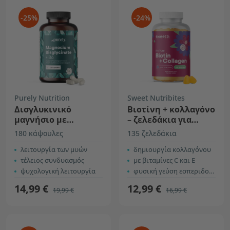
-25%
-24%
Purely Nutrition
Sweet Nutribites
Δισγλυκινικό
Βιοτίνη + κολλαγόνο
μαγνήσιο με
– ζελεδάκια για
βιταμίνη B6
μαλλιά, δέρμα και
180 κάψουλες
135 ζελεδάκια
νύχια
λειτουργία των μυών
δημιουργία κολλαγόνου
τέλειος συνδυασμός
με βιταμίνες C και E
ψυχολογική λειτουργία
φυσική γεύση εσπεριδοειδών
14,99 €
12,99 €
19,99 €
16,99 €