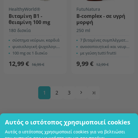
HealthyWorld®
FutuNatura
Βιταμίνη Β1 -
Β-complex - σε υγρή
θειαμίνη 100 mg
μορφή
180 δισκία
250 ml
σύστημα νεύρων, καρδιά
7 βιταμίνες συμπλέγματος B
φυσιολογική ψυχολογική λειτουργία
ανοσοποιητικό και νευρικό σύστημα, περισσότερη ενέργεια
100 mg σε 1 δισκίο
με γεύση tutti frutti
12,99 €
9,99 €
16,99 €
12,99 €
1
2
3
Αυτός ο ιστότοπος χρησιμοποιεί cookies
Επωνυμία επιχείρησης
Αυτός ο ιστότοπος χρησιμοποιεί cookies για να βελτιώσει