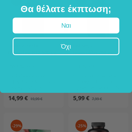
Θα θέλατε έκπτωση;
Ναι
Όχι
HealthyWorld®
OnEnergy
Βιταμίνη B12 500 µg
Ινοσιτόλη 750 mg
365 ταμπλέτες
30 κάψουλες
μεθυλοκοβαλαμίνη
εξαιρετική απορόφηση
ψυχολογική λειτουργία, νεύρα
750 mg σε 1 κάψουλα
αντοχή, ενέργεια
γνωστή και ως «βιταμίνη B8»
14,99 €
5,99 €
19,99 €
7,99 €
-29%
-25%