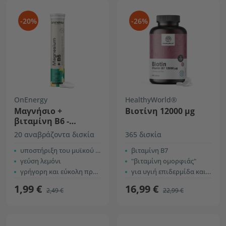
-20%
-26%
OnEnergy
HealthyWorld®
Μαγνήσιο +
Βιοτίνη 12000 µg
βιταμίνη Β6 -
αναβράζοντα δισκία
20 αναβράζοντα δισκία
365 δισκία
υποστήριξη του μυϊκού και νευρικού συστήματος
βιταμίνη B7
γεύση λεμόνι
"βιταμίνη ομορφιάς"
γρήγορη και εύκολη προετοιμασία
για υγιή επιδερμίδα και μαλλιά
1,99 €
16,99 €
2,49 €
22,99 €