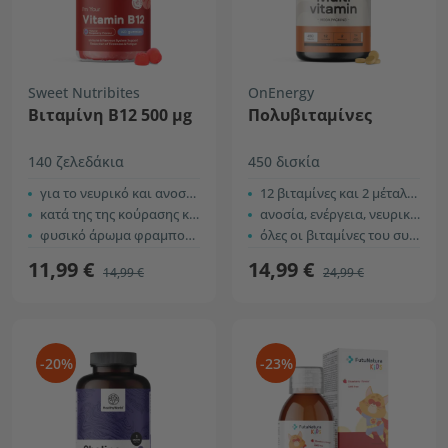
Sweet Nutribites
OnEnergy
Βιταμίνη B12 500 µg
Πολυβιταμίνες
140 ζελεδάκια
450 δισκία
για το νευρικό και ανοσοποιητικό σύστημα
12 βιταμίνες και 2 μέταλλα
κατά της της κούρασης και της κόπωσης
ανοσία, ενέργεια, νευρικό σύστημα, κ.α.
φυσικό άρωμα
φραμπουάζ
όλες οι βιταμίνες του συμπλέγματος B
11,99 €
14,99 €
14,99 €
24,99 €
-20%
-23%