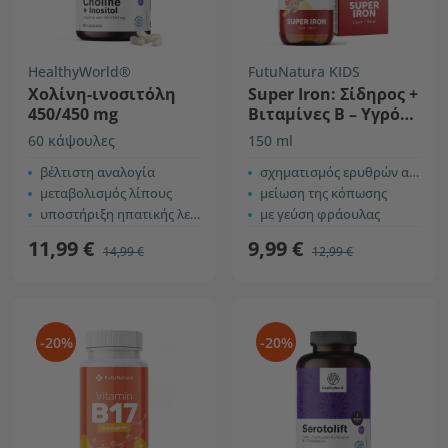
HealthyWorld®
FutuNatura KIDS
Χολίνη-ινοσιτόλη
Super Iron: Σίδηρος +
450/450 mg
Βιταμίνες Β – Υγρό
συμπλήρωμα
60 κάψουλες
150 ml
διατροφής για
βέλτιστη αναλογία
παιδιά
σχηματισμός ερυθρών αιμοσφαιρίων και αιμοσφαιρίνης
μεταβολισμός λίπους
μείωση της κόπωσης
υποστήριξη ηπατικής λειτουργίας
με γεύση φράουλας
11,99 €
9,99 €
14,99 €
12,99 €
-20%
-20%