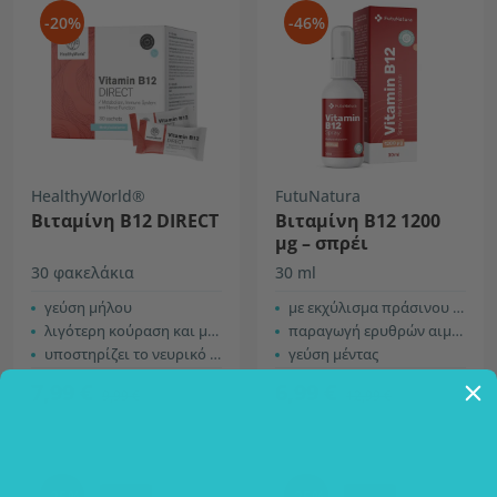
-20%
-46%
HealthyWorld®
FutuNatura
Βιταμίνη B12 DIRECT
Βιταμίνη B12 1200
µg – σπρέι
30 φακελάκια
30 ml
γεύση μήλου
με εκχύλισμα πράσινου τσαγιού και χρώμιο
λιγότερη κούραση και μεγαλύτερη αντοχή
παραγωγή ερυθρών αιμοσφαιρίων & νευρικό σύστημα
υποστηρίζει το νευρικό σύστημα
γεύση μέντας
7,99 €
6,99 €
9,99 €
12,99 €
-25%
-25%