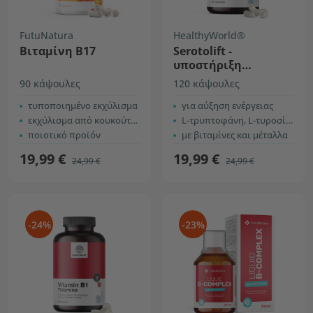
FutuNatura
HealthyWorld®
Βιταμίνη Β17
Serotolift -
υποστήριξη
σεροτονίνης
90 κάψουλες
120 κάψουλες
τυποποιημένο εκχύλισμα
για αύξηση ενέργειας
εκχύλισμα από κουκούτσια βερίκοκου
L-τρυπτοφάνη, L-τυροσίνη και L-φαινυλαλανίνη
ποιοτικό προϊόν
με βιταμίνες και μέταλλα
19,99 €
19,99 €
24,99 €
24,99 €
-24%
-23%