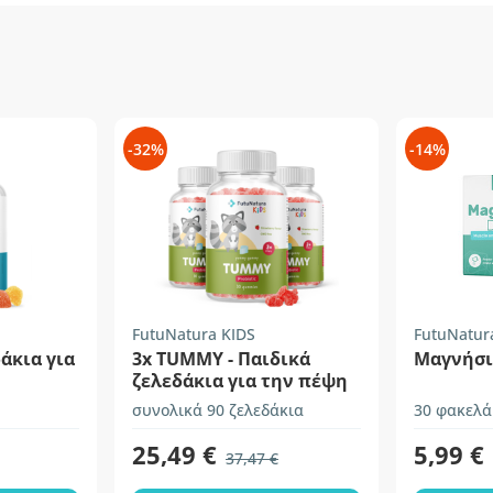
-32%
-14%
FutuNatura KIDS
FutuNatur
άκια για
3x TUMMY - Παιδικά
Μαγνήσι
ζελεδάκια για την πέψη
συνολικά 90 ζελεδάκια
30 φακελά
25,49 €
5,99 €
37,47 €