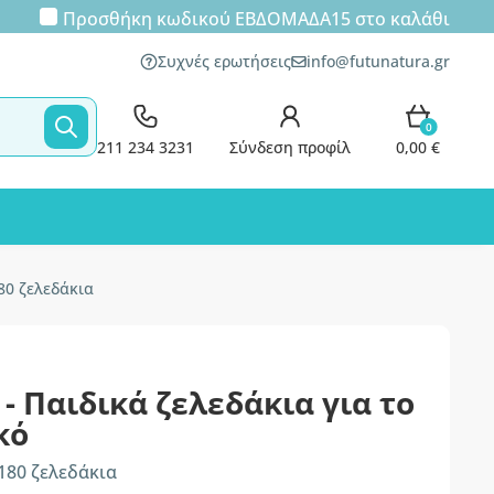
Προσθήκη κωδικού
ΕΒΔΟΜΑΔΑ15
στο καλάθι
Συχνές ερωτήσεις
info@futunatura.gr
0
211 234 3231
Σύνδεση προφίλ
0,00 €
80 ζελεδάκια
- Παιδικά ζελεδάκια για το
κό
180 ζελεδάκια