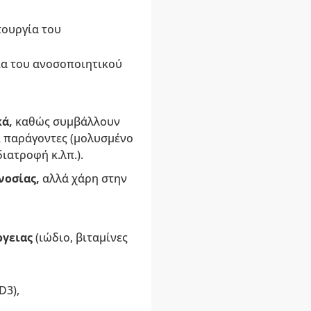
τουργία του
γία του ανοσοποιητικού
κά,
καθώς συμβάλλουν
ι παράγοντες (μολυσμένο
ιατροφή κ.λπ.).
νοσίας,
αλλά χάρη στην
γειας
(ιώδιο, βιταμίνες
D3),