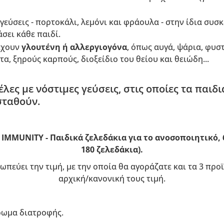
εύσεις - πορτοκάλι, λεμόνι και φράουλα - στην ίδια συσκ
σει κάθε παιδί.
ιέχουν
γλουτένη ή αλλεργιογόνα
, όπως αυγά, ψάρια, φυστ
α, ξηρούς καρπούς, διοξείδιο του θείου και θειώδη...
ες με νόστιμες γεύσεις, στις οποίες τα παιδι
σταθούν.
x IMMUNITY - Παιδικά ζελεδάκια για το ανοσοποιητικό, 
180 ζελεδάκια).
ωπεύει την τιμή, με την οποία θα αγοράζατε και τα 3 πρ
αρχική/κανονική τους τιμή.
ρωμα διατροφής.