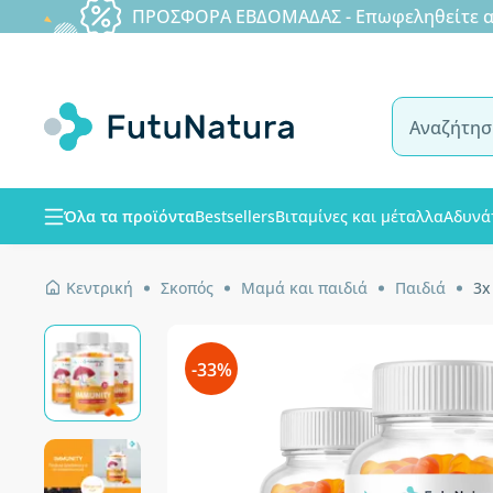
ΠΡΟΣΦΟΡΑ ΕΒΔΟΜΑΔΑΣ - Επωφεληθείτε από
Όλα τα προϊόντα
Bestsellers
Βιταμίνες και μέταλλα
Αδυνά
Κεντρική
Σκοπός
Μαμά και παιδιά
Παιδιά
3x
-33%