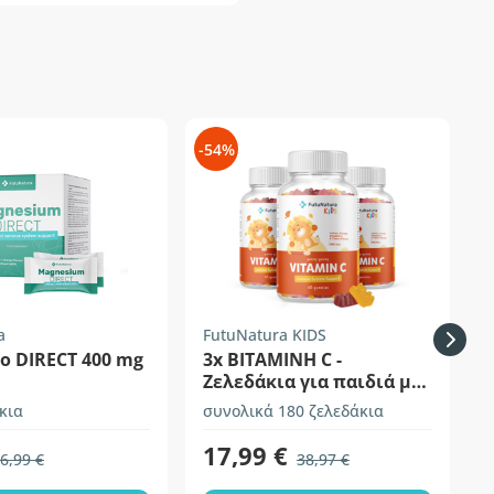
-54%
-
a
FutuNatura KIDS
F
ο DIRECT 400 mg
3x ΒΙΤΑΜΙΝΗ C -
Ζελεδάκια για παιδιά με
βιταμίνη C
κια
συνολικά 180 ζελεδάκια
σ
17,99 €
6,99 €
38,97 €