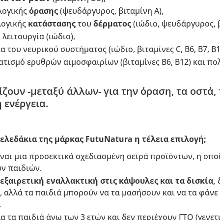
λογικής
όρασης
(ψευδάργυρος, βιταμίνη A),
λογικής
κατάστασης
του
δέρματος
(ιώδιο, ψευδάργυρος, β
λειτουργία (ιώδιο),
 του νευρικού συστήματος (ιώδιο, βιταμίνες C, B6, B7, B1
τισμό ερυθρών αιμοσφαιρίων (βιταμίνες B6, B12) και πο
ζουν -μεταξύ άλλων- για την όραση, τα οστά, 
η ενέργεια.
 ζελεδάκια της μάρκας FutuNatura η τέλεια επιλογή;
ίναι μια προσεκτικά σχεδιασμένη σειρά προϊόντων, η οπο
ων παιδιών.
εξαιρετική εναλλακτική στις κάψουλες και τα δισκία,
δ
αλλά τα παιδιά μπορούν να τα μασήσουν και να τα φάνε 
.
λα τα παιδιά άνω των 3 ετών και δεν περιέχουν ΓΤΟ (γεν