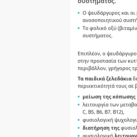
συστήματος.
Ο ψευδάργυρος και οι 
ανοσοποιητικού συστ
Το φολικό οξύ (βιταμί
συστήματος.
Επιπλέον, ο ψευδάργυρος 
στην προστασία των κυτ
περιβάλλον, γρήγορος τ
Τα παιδικά ζελεδάκια
δ
περιεκτικότητά τους σε 
μείωση της κόπωσης
λειτουργία των μεταβ
C, B5, B6, B7, B12),
φυσιολογική ψυχολογική
διατήρηση της
φυσιο
φυσιολογική
λειτουρ