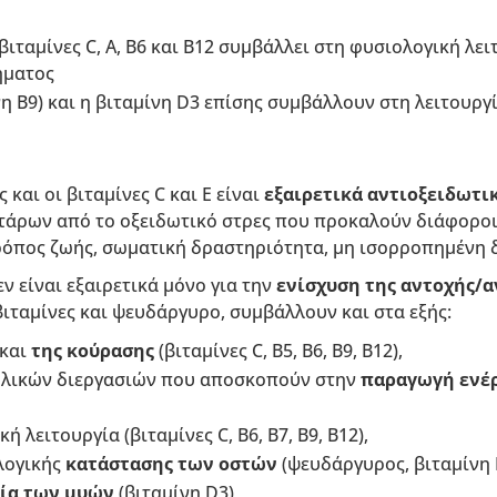
βιταμίνες C, A, B6 και B12 συμβάλλει στη φυσιολογική λει
ήματος
νη B9) και η βιταμίνη D3 επίσης συμβάλλουν στη λειτουρ
και οι βιταμίνες C και E είναι
εξαιρετικά αντιοξειδωτι
τάρων από το οξειδωτικό στρες που προκαλούν διάφορο
ρόπος ζωής, σωματική δραστηριότητα, μη ισορροπημένη δ
εν είναι εξαιρετικά μόνο για την
ενίσχυση της αντοχής/α
βιταμίνες και ψευδάργυρο, συμβάλλουν και στα εξής:
και
της κούρασης
(βιταμίνες C, B5, B6, B9, B12),
ολικών διεργασιών που αποσκοπούν στην
παραγωγή ενέρ
 λειτουργία (βιταμίνες C, B6, B7, B9, B12),
λογικής
κατάστασης των οστών
(ψευδάργυρος, βιταμίνη 
γία των μυών
(βιταμίνη D3),