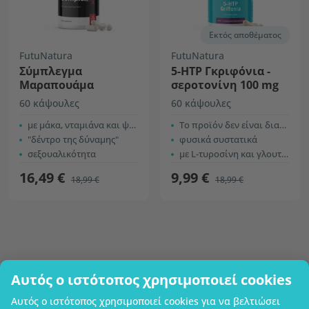
Εκτός αποθέματος
FutuNatura
FutuNatura
Σύμπλεγμα
5-HTP Γκριφόνια -
Μαραπουάμα
σεροτονίνη 100 mg
60 κάψουλες
60 κάψουλες
με μάκα, νταμιάνα και ψευδάργυρο
Το προϊόν δεν είναι διαθέσιμο προς πώληση.
"δέντρο της δύναμης"
φυσικά συστατικά
σεξουαλικότητα
με L-τυροσίνη και γλουταμινικό οξύ
16,49 €
9,99 €
18,99 €
18,99 €
Αυτός ο ιστότοπος χρησιμοποιεί cookies
Επωνυμία επιχείρησης
Αυτός ο ιστότοπος χρησιμοποιεί cookies για να βελτιώσει