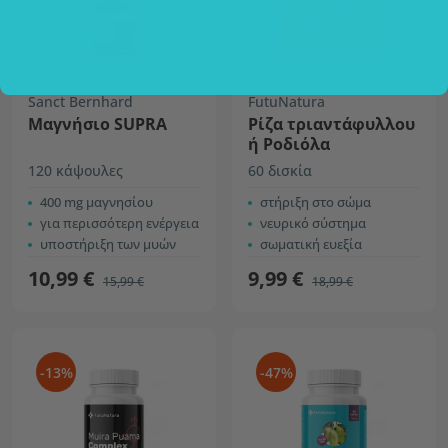
Sanct Bernhard
FutuNatura
Μαγνήσιο SUPRA
Ρίζα τριαντάφυλλου
ή Ροδιόλα
120 κάψουλες
60 δισκία
400 mg μαγνησίου
στήριξη στο σώμα
για περισσότερη ενέργεια
νευρικό σύστημα
υποστήριξη των μυών
σωματική ευεξία
10,99 €
9,99 €
15,99 €
18,99 €
-13%
-47%