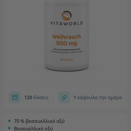
120
δόσεις
1
κάψουλα την ημέρα
70 % βοσουελλικό οξύ
Βοσουελλικό οξύ