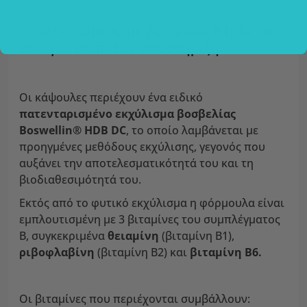
Εμπλουτισμένο με βιταμίνες Β1, Β2 και
Β6 – για επιπλέον υποστήριξη.
Οι κάψουλες περιέχουν ένα ειδικό
πατενταρισμένο εκχύλισμα βοσβελίας
Boswellin® HDB DC
, το οποίο λαμβάνεται με
προηγμένες μεθόδους εκχύλισης, γεγονός που
αυξάνει την αποτελεσματικότητά του και τη
βιοδιαθεσιμότητά του.
Εκτός από το φυτικό εκχύλισμα η φόρμουλα είναι
εμπλουτισμένη με 3 βιταμίνες του συμπλέγματος
Β, συγκεκριμένα
θειαμίνη
(βιταμίνη Β1),
ριβοφλαβίνη
(βιταμίνη Β2) και
βιταμίνη Β6.
Οι βιταμίνες που περιέχονται συμβάλλουν: