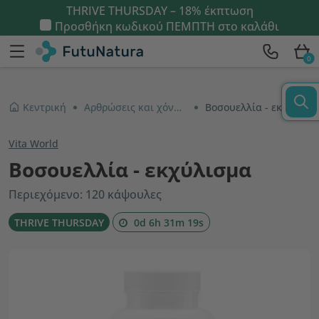
THRIVE THURSDAY – 18% έκπτωση
Προσθήκη κωδικού
ΠΕΜΠΤΗ
στο καλάθι
0
Κεντρική
Αρθρώσεις και χόνδροι
Βοσουελλία - εκχύλισμα
Vita World
Βοσουελλία - εκχύλισμα
Περιεχόμενο: 120 κάψουλες
THRIVE THURSDAY
0d 6h 31m 18s