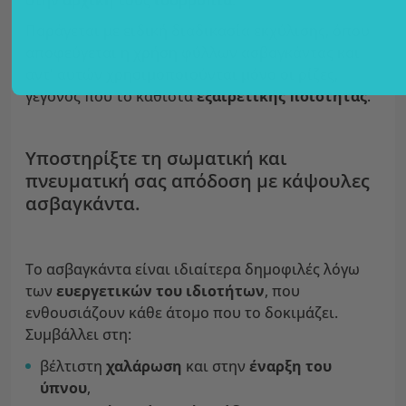
στην
αρχική
τους
ισορροπία
.
Παράγεται με ειδική διαδικασία εκχύλισης, όπου
αποφεύγεται η χρήση φύλλων ασβαγκάντας και
αντ' αυτών χρησιμοποιούνται μόνο οι ρίζες,
γεγονός που το καθιστά
εξαιρετικής ποιότητας
.
Υποστηρίξτε τη σωματική και
πνευματική σας απόδοση με κάψουλες
ασβαγκάντα.
Το ασβαγκάντα είναι ιδιαίτερα δημοφιλές λόγω
των
ευεργετικών του ιδιοτήτων
, που
ενθουσιάζουν κάθε άτομο που το δοκιμάζει.
Συμβάλλει στη:
βέλτιστη
χαλάρωση
και στην
έναρξη του
ύπνου
,