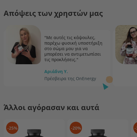
Απόψεις των χρηστών μας
"Με αυτές τις κάψουλες,
παρέχω φυσική υποστήριξη
στο σώμα μου για να
μπορέσει να αντιμετωπίσει
τις προκλήσεις."
Αριάδνη Υ.
Πρέσβειρα της OnEnergy
Άλλοι αγόρασαν και αυτά
-25%
-20%
-