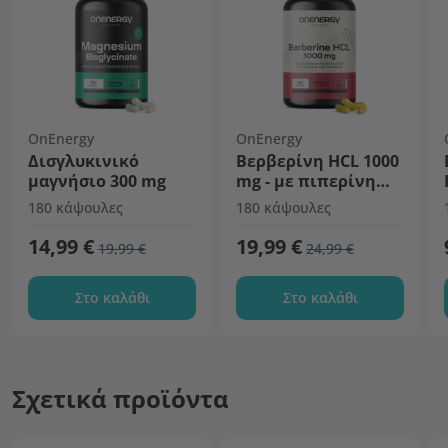
OnEnergy
OnEnergy
Δισγλυκινικό
Βερβερίνη HCL 1000
μαγνήσιο 300 mg
mg - με πιπερίνη
και χρώμιο
180 κάψουλες
180 κάψουλες
14,99 €
19,99 €
19,99 €
24,99 €
Στο καλάθι
Στο καλάθι
Σχετικά προϊόντα