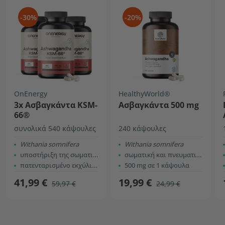
-30%
-20%
OnEnergy
HealthyWorld®
3x Ασβαγκάντα KSM-
Ασβαγκάντα 500 mg
66®
συνολικά 540 κάψουλες
240 κάψουλες
Withania somnifera
Withania somnifera
υποστήριξη της σωματικής και ψυχικής απόδοσης
σωματική και πνευματική απόδοση
πατενταρισμένο εκχύλισμα KSM-66®
500 mg σε 1 κάψουλα
41,99 €
19,99 €
59,97 €
24,99 €