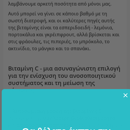
λαμβάνουμε αρκετή ποσότητα από μόνοι μας.
Αυτό μπορεί να γίνει σε κάποιο βαθμό με τη
σωστή διατροφή, και οι καλύτερες πηγές αυτής
της βιταμίνης είναι τα εσπεριδοειδή - λεμόνια,
πορτοκάλια και γκρέιπφρουτ, αλλά βρίσκεται και
στις φράουλες, τις πιπεριές, το μπρόκολο, το
ακτινίδιο, το μάνγκο και το σπανάκι.
Βιταμίνη C - μια ασυναγώνιστη επιλογή
για την ενίσχυση του ανοσοποιητικού
συστήματος και τη μείωση της
κόπωσης.
Η
λιποσωμιακή μορφή της βιταμίνης C
προσφέρει την
υψηλότερη βιοδιαθεσιμότητα
και
απορροφάται ταχύτερα
, οπότε είναι και η πιο