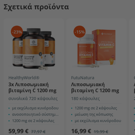
Σχετικά προϊόντα
-23%
-15%
HealthyWorld®
FutuNatura
3x Λιποσωμιακή
Λιποσωμιακή
βιταμίνη C 1200 mg
βιταμίνη C 1200 mg
συνολικά 720 κάψουλες
180 κάψουλες
με εκχύλισμα κυνόροδου
1200 mg σε 2 κάψουλες
ανοσοποιητικό σύστημα, περισσότερη ενέργεια
μείωση της κόπωσης
1200 mg σε 2 κάψουλες
με εκχύλισμα κυνόροδου
59,99 €
16,99 €
77,97 €
19,99 €