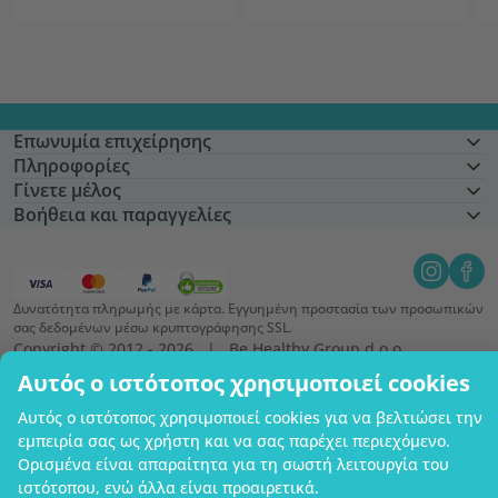
Επωνυμία επιχείρησης
Πληροφορίες
Γίνετε μέλος
Βοήθεια και παραγγελίες
Δυνατότητα πληρωμής με κάρτα. Εγγυημένη προστασία των προσωπικών
σας δεδομένων μέσω κρυπτογράφησης SSL.
Copyright © 2012 - 2026   |   Be Healthy Group d.o.o.
Χάρτης ιστότοπου
Χρήση των cookies
Ρυθμίσεις cookies
Αυτός ο ιστότοπος χρησιμοποιεί cookies
Αυτός ο ιστότοπος χρησιμοποιεί cookies για να βελτιώσει την
εμπειρία σας ως χρήστη και να σας παρέχει περιεχόμενο.
Ορισμένα είναι απαραίτητα για τη σωστή λειτουργία του
ιστότοπου, ενώ άλλα είναι προαιρετικά.