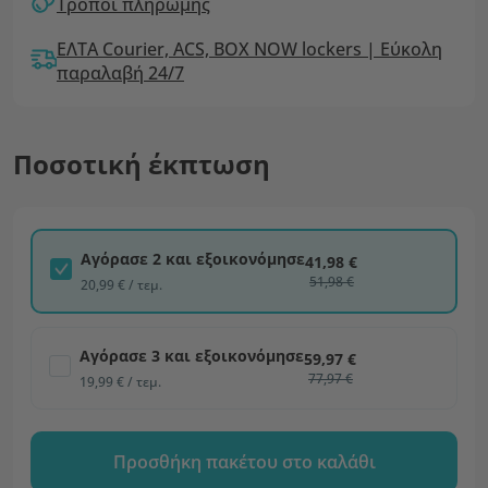
Τρόποι πληρωμής
ΕΛΤΑ Courier, ACS, BOX NOW lockers | Εύκολη
παραλαβή 24/7
Ποσοτική έκπτωση
Αγόρασε 2 και εξοικονόμησε
41,98 €
51,98 €
20,99 € / τεμ.
Αγόρασε 3 και εξοικονόμησε
59,97 €
77,97 €
19,99 € / τεμ.
Προσθήκη πακέτου στο καλάθι