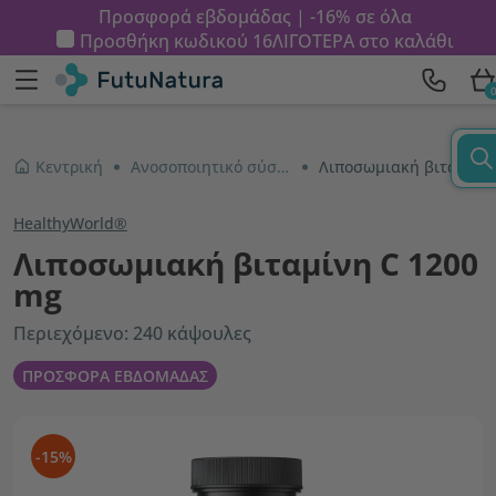
Προσφορά εβδομάδας | -16% σε όλα
Προσθήκη κωδικού
16ΛΙΓΟΤΕΡΑ
στο καλάθι
Κεντρική
Ανοσοποιητικό σύστημα και ενέργεια
Λιποσωμιακή βιταμίνη C 1200 mg
HealthyWorld®
Λιποσωμιακή βιταμίνη C 1200
mg
Περιεχόμενο: 240 κάψουλες
ΠΡΟΣΦΟΡΑ ΕΒΔΟΜΑΔΑΣ
-15%