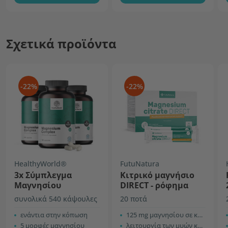
Σχετικά προϊόντα
-22%
-22%
HealthyWorld®
FutuNatura
3x Σύμπλεγμα
Κιτρικό μαγνήσιο
Μαγνησίου
DIRECT - ρόφημα
συνολικά 540 κάψουλες
20 ποτά
ενάντια στην κόπωση
125 mg μαγνησίου σε κάθε ρόφημα
5 μορφές μαγνησίου
λειτουργία των μυών και αύξηση της ενέργειας