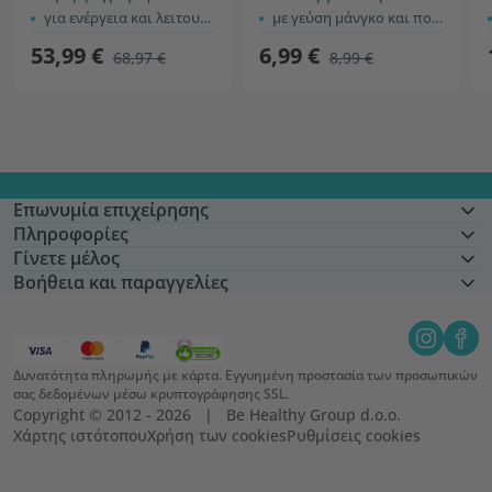
για ενέργεια και λειτουργία των μυών
με γεύση μάνγκο και πορτοκάλι
53,99 €
6,99 €
68,97 €
8,99 €
Επωνυμία επιχείρησης
Πληροφορίες
Γίνετε μέλος
Βοήθεια και παραγγελίες
Δυνατότητα πληρωμής με κάρτα. Εγγυημένη προστασία των προσωπικών
σας δεδομένων μέσω κρυπτογράφησης SSL.
Copyright © 2012 - 2026   |   Be Healthy Group d.o.o.
Χάρτης ιστότοπου
Χρήση των cookies
Ρυθμίσεις cookies