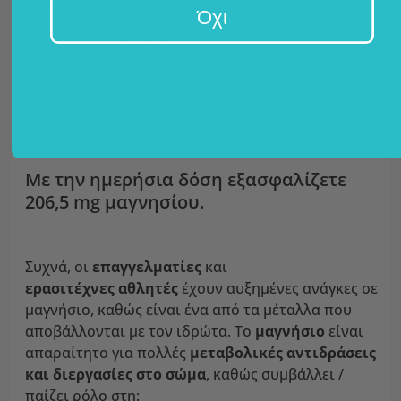
οποίο συνδυάστηκαν 5 μορφές μαγνησίου:
Όχι
οξείδιο του μαγνησίου,
δικιτρικό τρι-μαγνήσιο,
δισγλυκινικό μαγνήσιο
μηλικό μαγνήσιο και
ασκορβικό μαγνήσιο.
Με την ημερήσια δόση εξασφαλίζετε
206,5 mg μαγνησίου.
Συχνά, οι
επαγγελματίες
και
ερασιτέχνες αθλητές
έχουν αυξημένες ανάγκες σε
μαγνήσιο, καθώς είναι ένα από τα μέταλλα που
αποβάλλονται με τον ιδρώτα. Το
μαγνήσιο
είναι
απαραίτητο για πολλές
μεταβολικές αντιδράσεις
και διεργασίες στο σώμα
, καθώς συμβάλλει /
παίζει ρόλο στη: