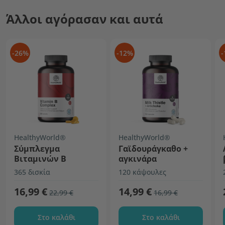
Άλλοι αγόρασαν και αυτά
-26%
-12%
-
HealthyWorld®
HealthyWorld®
Σύμπλεγμα
Γαϊδουράγκαθο +
Βιταμινών Β
αγκινάρα
365 δισκία
120 κάψουλες
16,99 €
14,99 €
22,99 €
16,99 €
Στο καλάθι
Στο καλάθι