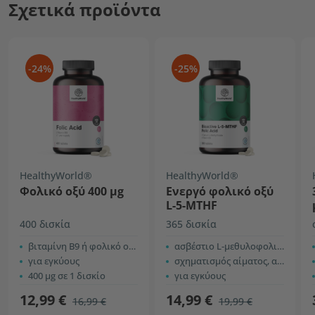
Σχετικά προϊόντα
-24%
-25%
HealthyWorld®
HealthyWorld®
Φολικό οξύ 400 µg
Ενεργό φολικό οξύ
L-5-MTHF
400 δισκία
365 δισκία
βιταμίνη Β9 ή φολικό οξύ
ασβέστιο L-μεθυλοφολικό
για εγκύους
σχηματισμός αίματος, ανοσία και ενέργεια
400 µg σε 1 δισκίο
για εγκύους
12,99 €
14,99 €
16,99 €
19,99 €