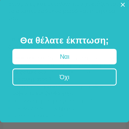
βιταμίνες και μέταλλα που χρειάζονται
το αναπτυσσόμενο μωρό και η μητέρα
του.
Τα πλεονεκτήματα του Prenatal2,
Θα θέλατε έκπτωση;
εγκυμοσύνη και θηλασμός:
Ναι
ποιοτικό
συμπλήρωμα διατροφής, σχεδιασμένο
για εγκύους
από τη 13η εβδομάδα και μετά
,
με φολικό οξύ
και 5 βιταμίνες του
Όχι
συμπλέγματος Β
,
με σημαντικά
μέταλλα
– περιέχει
ιώδιο,
ασβέστιο και ψευδάργυρο
,
με προσθήκη των βιταμινών D και C,
αρκούν 2 δισκία την ημέρα,
σε γυάλινη συσκευασία.