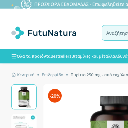
ΠΡΟΣΦΟΡΑ ΕΒΔΟΜΑΔΑΣ - Επωφεληθείτε από
Όλα τα προϊόντα
Bestsellers
Βιταμίνες και μέταλλα
Αδυνά
Κεντρική
Επιδερμίδα
Πυρίτιο 250 mg - από εκχύλ
-20%