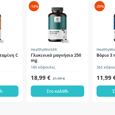
-14%
-20%
HealthyWorld®
HealthyWo
ταμίνη C
Γλυκινικό μαγνήσιο 250
Βόριο 3 
mg
180 κάψουλες
365 κάψου
18,99 €
11,99 
21,99 €
θι
Στο καλάθι
Σ