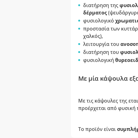
διατήρηση της
φυσιολ
δέρματος
(ψευδάργυρο
φυσιολογικό
χρωματισ
προστασία των κυττάρ
χαλκός),
λειτουργία του
ανοσοπ
διατήρηση του
φυσιολ
φυσιολογική
θυρεοειδ
Με μία κάψουλα εξα
Με τις κάψουλες της ετα
προέρχεται από φυσική 
Το προϊόν είναι
συμπλή