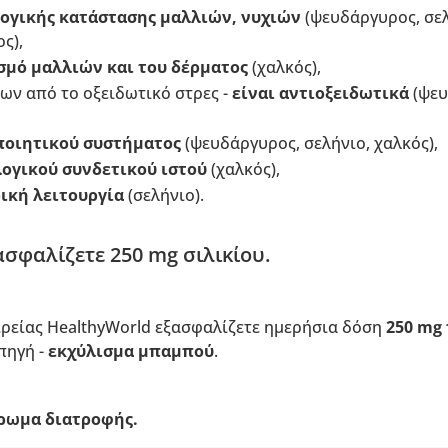
ογικής κατάστασης μαλλιών, νυχιών
(ψευδάργυρος, σελ
ς),
μό μαλλιών και του δέρματος
(χαλκός),
ων από το οξειδωτικό στρες -
είναι αντιοξειδωτικά
(ψευ
οιητικού συστήματος
(ψευδάργυρος, σελήνιο, χαλκός),
ογικού συνδετικού ιστού
(χαλκός),
ική λειτουργία
(σελήνιο).
σφαλίζετε 250 mg σιλικίου.
ιρείας HealthyWorld εξασφαλίζετε ημερήσια δόση
250 mg
πηγή -
εκχύλισμα μπαμπού
.
ρωμα διατροφής.