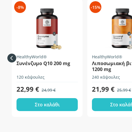
-8%
-15%
HealthyWorld®
HealthyWorld®
Συνένζυμο Q10 200 mg
Λιποσωμιακή βι
1200 mg
120 κάψουλες
240 κάψουλες
22,99 €
21,99 €
24,99 €
25,99 €
Στο καλάθι
Στο καλά