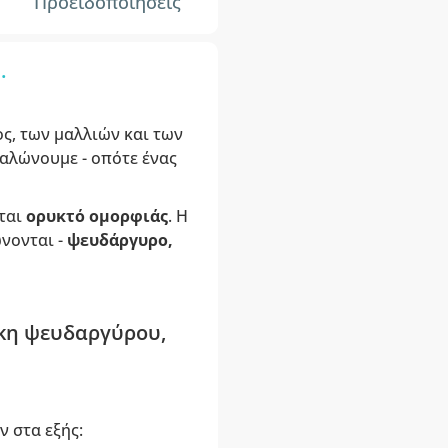
Προειδοποιήσεις
.
ς, των μαλλιών και των
ναλώνουμε - οπότε ένας
ίται
ορυκτό ομορφιάς
. Η
νονται -
ψευδάργυρο,
ήκη ψευδαργύρου,
 στα εξής: