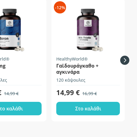
-12%
-
rld®
HealthyWorld®
H
mg
Γαϊδουράγκαθο +
αγκινάρα
λες
120 κάψουλες
3
€
14,99 €
14,99 €
16,99 €
το καλάθι
Στο καλάθι