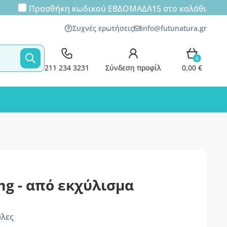
Προσθήκη κωδικού
ΕΒΔΟΜΑΔΑ15
στο καλάθι
Συχνές ερωτήσεις
info@futunatura.gr
0
211 234 3231
Σύνδεση προφίλ
0,00 €
mg - από εκχύλισμα
υλες